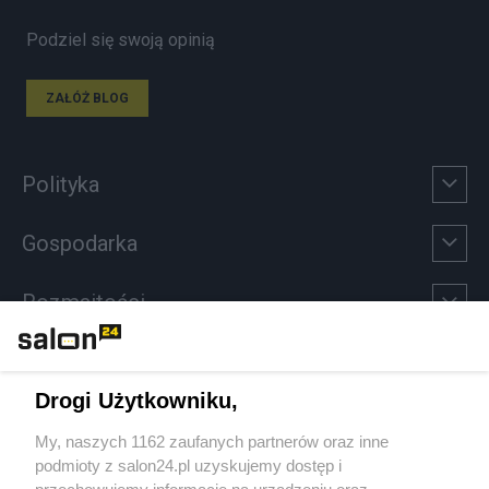
Podziel się swoją opinią
ZAŁÓŻ BLOG
Polityka
Gospodarka
Rozmaitości
Technologie
Drogi Użytkowniku,
Sport
My, naszych 1162 zaufanych partnerów oraz inne
podmioty z salon24.pl uzyskujemy dostęp i
Społeczeństwo