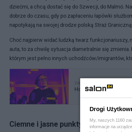
dziećmi, a chcą dostać się do Szwecji, do Malmö. Na
dobrze do czasu, gdy po zapłaceniu łapówki służbom
napotykają na swojej drodze polską Straż Graniczną
Choć najpierw widać ludzką twarz funkcjonariuszy, 
auta, to za chwilę sytuacja diametralnie się zmieni
którym jest pełno innych uchodźców/imigrantów, któ
Zobacz także
Holland chciała obudzić
Drogi Użytkow
My, naszych 1160 zau
Ciemne i jasne punkty filmu Holland
informacje na urządze