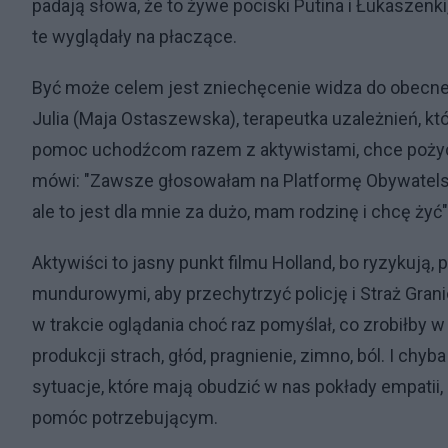
padają słowa, że to żywe pociski Putina i Łukaszen
te wyglądały na płaczące.
Być może celem jest zniechęcenie widza do obecnej
Julia (Maja Ostaszewska), terapeutka uzależnień, kt
pomoc uchodźcom razem z aktywistami, chce pożyczyć 
mówi: "Zawsze głosowałam na Platformę Obywatelsk
ale to jest dla mnie za dużo, mam rodzinę i chcę żyć"
Aktywiści to jasny punkt filmu Holland, bo ryzykują,
mundurowymi, aby przechytrzyć policję i Straż Gra
w trakcie oglądania choć raz pomyślał, co zrobiłby w
produkcji strach, głód, pragnienie, zimno, ból. I chy
sytuacje, które mają obudzić w nas pokłady empatii,
pomóc potrzebującym.