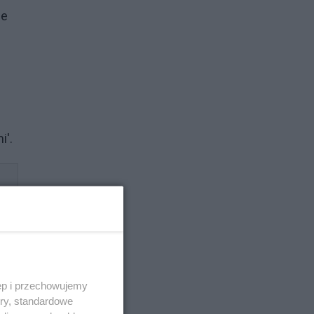
ie
i'.
ęp i przechowujemy
ory, standardowe