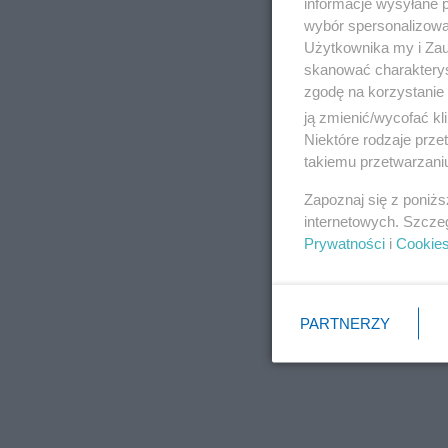
informacje wysyłane 
wybór spersonalizowan
Użytkownika my i Zau
skanować charakterys
zgodę na korzystanie 
ją zmienić/wycofać kl
Niektóre rodzaje prz
takiemu przetwarzaniu
Zapoznaj się z poniż
internetowych. Szcze
Prywatności
i
Cookie
PARTNERZY