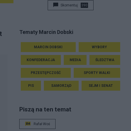
Skomentuj
390
Tematy Marcin Dobski
t
MARCIN DOBSKI
WYBORY
KONFEDERACJA
MEDIA
ŚLEDZTWA
PRZESTĘPCZOŚĆ
SPORTY WALKI
PIS
SAMORZĄD
SEJM I SENAT
Piszą na ten temat
Rafał Woś