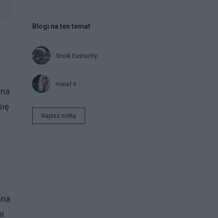
Blogi na ten temat
Smok Eustachy
maia14
 na
się
Napisz notkę
e
ina
i