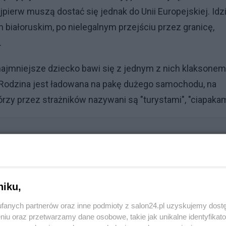
jpierw muszą dostać się jednak do Unii Europejskiej. Idz
 białoruskim, po nielegalnym przejściu przez granicę,
.
najmniejsze dziecko bawi się z jednym z nich klaksonem
a. Rodzina jest ładowana na pakę dużego samochodu, na
rzy przez strażników nazywani są "turystami", "ciapakam
 sumienia. Znowu nie bardzo wstrzeliła się w temat
niku,
fanych partnerów oraz inne podmioty z salon24.pl uzyskujemy dost
niu oraz przetwarzamy dane osobowe, takie jak unikalne identyfikat