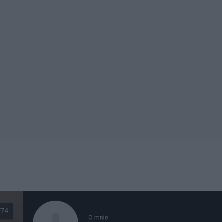
774
O mnie