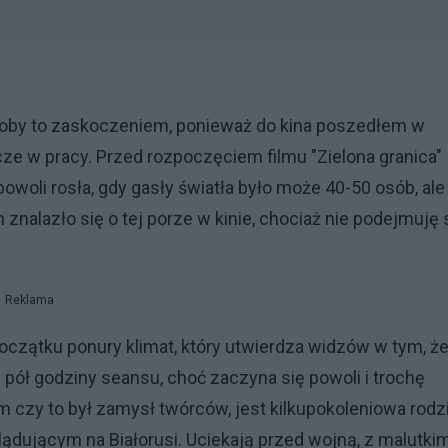
yłoby to zaskoczeniem, ponieważ do kina poszedłem w
zcze w pracy. Przed rozpoczęciem filmu "Zielona granica"
owoli rosła, gdy gasły światła było może 40-50 osób, ale
znalazło się o tej porze w kinie, chociaż nie podejmuję 
Reklama
d początku ponury klimat, który utwierdza widzów w tym, ż
i pół godziny seansu, choć zaczyna się powoli i trochę
 czy to był zamysł twórców, jest kilkupokoleniowa rodz
ądującym na Białorusi. Uciekają przed wojną, z malutkim