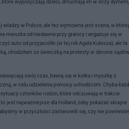
ki, które wypożyczają dzieci, dmuchają im w oczy dymem,
 władzy w Polsce, ale też wymowna jest scena, w które
óra mieszka od niedawna przy granicy i angażuje się w
auto od przyjaciółki (w tej roli Agata Kulesza), ale ta
ą, chodziłam ze świeczką na protesty w obronie sądów
.
 poświęcają swój czas, bawią się w kotka i myszkę z
niczną, w celu udzielenia pomocy uchodźcom. Chyba każ
 sytuacji członków rodzin, które odczuwają w trakcie
ba to jest najważniejsze dla Holland, żeby pokazać skrajne
 abyśmy w przyszłości zastanowili się, czy nie powinniś