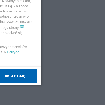
alizowanych reklam,
ie usług. Za zgodą
ych oraz aktywnie
watność, prosimy o
wolna i zawsze możesz
m rogu strony
.
sprzeciwić się
 naszych serwisów
esz w
Polityce
AKCEPTUJĘ