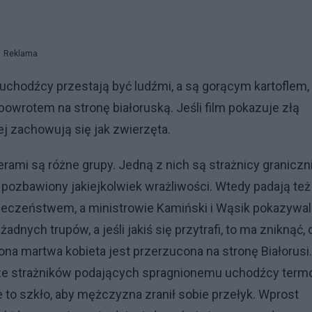
Reklama
uchodźcy przestają być ludźmi, a są gorącym kartoflem,
 powrotem na stronę białoruską. Jeśli film pokazuje złą
iej zachowują się jak zwierzęta.
erami są różne grupy. Jedną z nich są strażnicy graniczni
 pozbawiony jakiejkolwiek wrażliwości. Wtedy padają też
pieczeństwem, a ministrowie Kamiński i Wąsik pokazywal
żadnych trupów, a jeśli jakiś się przytrafi, to ma zniknąć, 
ona martwa kobieta jest przerzucona na stronę Białorusi.
n ze strażników podających spragnionemu uchodźcy term
ze to szkło, aby mężczyzna zranił sobie przełyk. Wprost