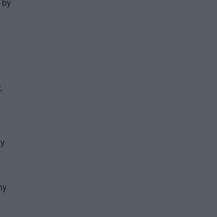
 by
j
,
dy
my