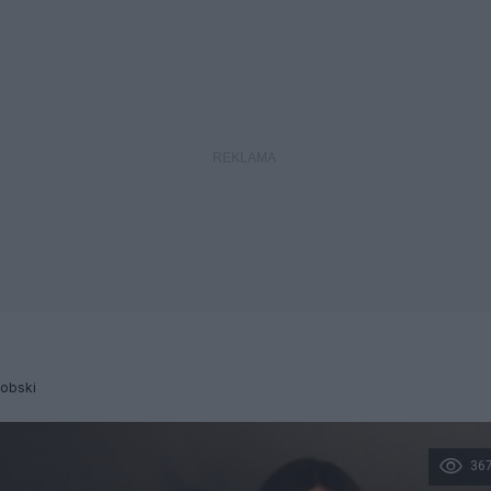
Dobski
36