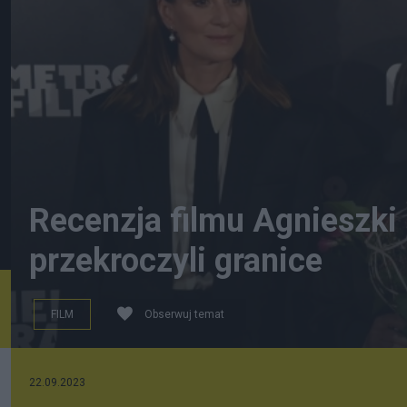
Recenzja filmu Agnieszki
przekroczyli granice
FILM
Obserwuj temat
fot. PAP/Piotr Nowak
22.09.2023