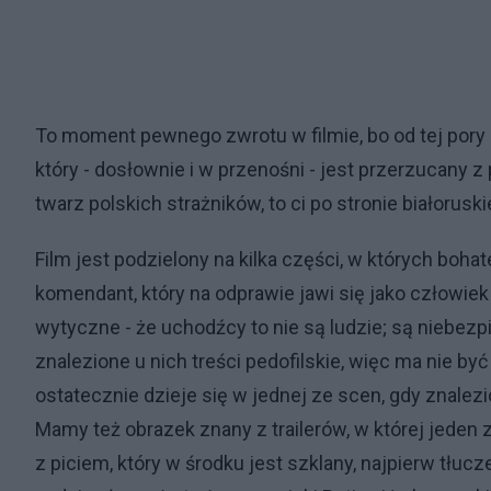
To moment pewnego zwrotu w filmie, bo od tej pory 
który - dosłownie i w przenośni - jest przerzucany z
twarz polskich strażników, to ci po stronie białorusk
Film jest podzielony na kilka części, w których bohat
komendant, który na odprawie jawi się jako człowiek
wytyczne - że uchodźcy to nie są ludzie; są niebez
znalezione u nich treści pedofilskie, więc ma nie być 
ostatecznie dzieje się w jednej ze scen, gdy znalezi
Mamy też obrazek znany z trailerów, w której jede
z piciem, który w środku jest szklany, najpierw tłuc