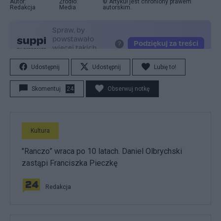
Autor:
Źródło:
© Artykuł jest chroniony prawem
Redakcja
Media
autorskim.
Udostępnij
Udostępnij
Lubię to!
Skomentuj
24
Obserwuj notkę
Kultura
"Ranczo” wraca po 10 latach. Daniel Olbrychski
zastąpi Franciszka Pieczkę
Redakcja