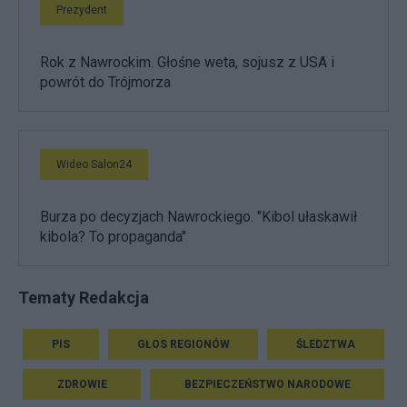
Prezydent
Rok z Nawrockim. Głośne weta, sojusz z USA i
powrót do Trójmorza
Wideo Salon24
Burza po decyzjach Nawrockiego. "Kibol ułaskawił
kibola? To propaganda"
Tematy Redakcja
PIS
GŁOS REGIONÓW
ŚLEDZTWA
ZDROWIE
BEZPIECZEŃSTWO NARODOWE