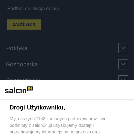
Podziel się swoją opinią
ZAŁÓŻ BLOG
Polityka
Gospodarka
Rozmaitości
Technologie
Drogi Użytkowniku,
Sport
My, naszych 1162 zaufanych partnerów oraz inne
podmioty z salon24.pl uzyskujemy dostęp i
Społeczeństwo
przechowujemy informacje na urządzeniu oraz