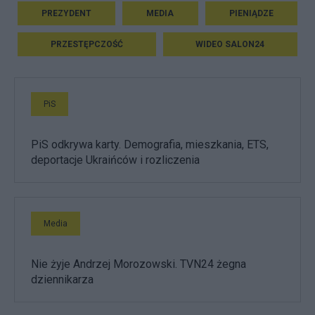
PREZYDENT
MEDIA
PIENIĄDZE
PRZESTĘPCZOŚĆ
WIDEO SALON24
PiS
PiS odkrywa karty. Demografia, mieszkania, ETS,
deportacje Ukraińców i rozliczenia
Media
Nie żyje Andrzej Morozowski. TVN24 żegna
dziennikarza