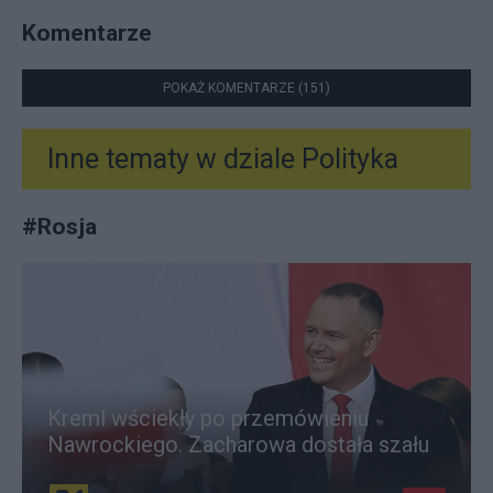
Komentarze
POKAŻ KOMENTARZE (151)
Inne tematy w dziale
Polityka
#
Rosja
Kreml wściekły po przemówieniu
Nawrockiego. Zacharowa dostała szału