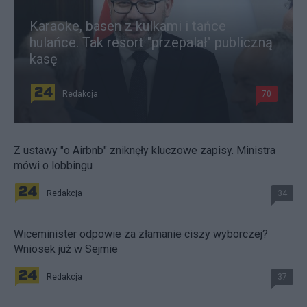
Karaoke, basen z kulkami i tańce
hulańce. Tak resort "przepalał" publiczną
kasę
Redakcja
70
Z ustawy "o Airbnb" zniknęły kluczowe zapisy. Ministra
mówi o lobbingu
Redakcja
34
Wiceminister odpowie za złamanie ciszy wyborczej?
Wniosek już w Sejmie
Redakcja
37