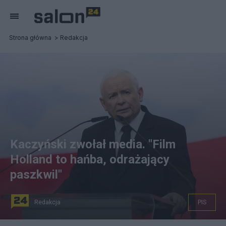
Strona główna
Redakcja
Kaczyński zwołał media. "Film
Holland to hańba, odrażający
paszkwil"
Redakcja
PIS