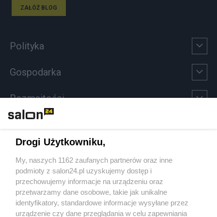
ZAŁÓŻ BLOG
Polityka
Gospodarka
Rozmaitości
Technologie
Drogi Użytkowniku,
Sport
My, naszych 1162 zaufanych partnerów oraz inne
podmioty z salon24.pl uzyskujemy dostęp i
Społeczeństwo
przechowujemy informacje na urządzeniu oraz
przetwarzamy dane osobowe, takie jak unikalne
Kultura
identyfikatory, standardowe informacje wysyłane przez
urządzenie czy dane przeglądania w celu zapewniania