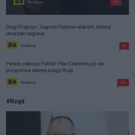
Redakcja
299
Drugi Prigożyn. Zagroził Putinowi atakiem, miliony
obejrzało nagranie
Redakcja
78
Parada słabości Putina? Plac Czerwony już nie
przypomina dawnej potęgi Rosji
Redakcja
206
#
Rząd