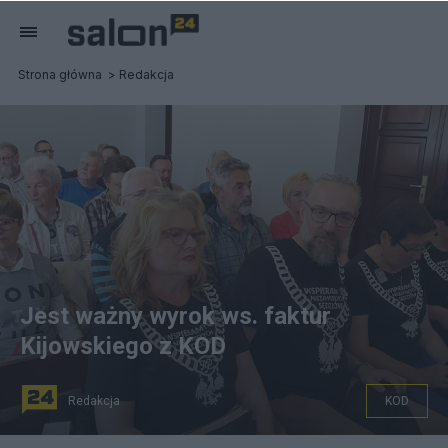
Strona główna
Redakcja
Jest ważny wyrok ws. faktur
Kijowskiego z KOD
Redakcja
KOD
Mateusz Kijowski (z prawej)