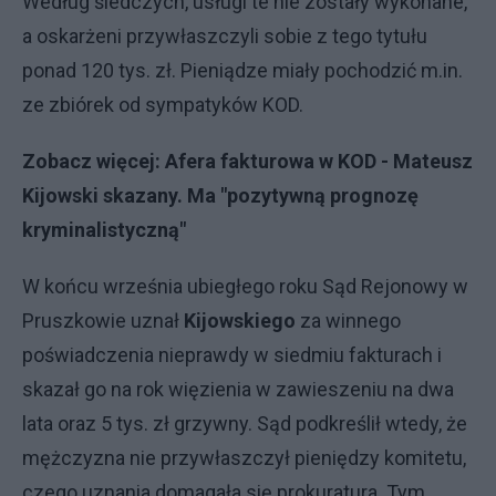
Według śledczych, usługi te nie zostały wykonane,
a oskarżeni przywłaszczyli sobie z tego tytułu
ponad 120 tys. zł. Pieniądze miały pochodzić m.in.
ze zbiórek od sympatyków KOD.
Zobacz więcej:
Afera fakturowa w KOD - Mateusz
Kijowski skazany. Ma "pozytywną prognozę
kryminalistyczną"
W końcu września ubiegłego roku Sąd Rejonowy w
Pruszkowie uznał
Kijowskiego
za winnego
poświadczenia nieprawdy w siedmiu fakturach i
skazał go na rok więzienia w zawieszeniu na dwa
lata oraz 5 tys. zł grzywny. Sąd podkreślił wtedy, że
mężczyzna nie przywłaszczył pieniędzy komitetu,
czego uznania domagała się prokuratura. Tym