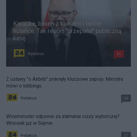
Karaoke, basen z kulkami i tańce
hulańce. Tak resort "przepalał" publiczną
kasę
Redakcja
61
Z ustawy "o Airbnb" zniknęły kluczowe zapisy. Ministra
mówi o lobbingu
Redakcja
34
Wiceminister odpowie za złamanie ciszy wyborczej?
Wniosek już w Sejmie
Redakcja
37