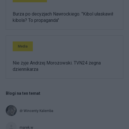
Burza po decyzjach Nawrockiego. "Kibol ułaskawił
kibola? To propaganda"
Media
Nie żyje Andrzej Morozowski. TVN24 żegna
dziennikarza
Blogi na ten temat
dr Wincenty Kalemba
marek.w