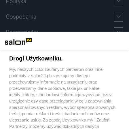
Polityka
Gospodarka
Rozmaitości
Technologie
Drogi Użytkowniku,
Sport
My, naszych 1162 zaufanych partnerów oraz inne
podmioty z salon24.pl uzyskujemy dostęp i
Społeczeństwo
przechowujemy informacje na urządzeniu oraz
przetwarzamy dane osobowe, takie jak unikalne
Kultura
identyfikatory, standardowe informacje wysyłane przez
urządzenie czy dane przeglądania w celu zapewniania
spersonalizowanych reklam, wybór spersonalizowanych
treści, pomiar reklam i treści, badanie odbiorców oraz
ulepszanie usług. Za zgodą Użytkownika my i Zaufani
X
Facebook
Instagram
Youtube
Partnerzy możemy używać dokładnych danych