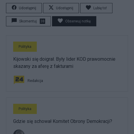
Udostępnij
Udostępnij
Lubię to!
Skomentuj
38
Obserwuj notkę
Polityka
Kijowski się doigrał. Były lider KOD prawomocnie
skazany za aferę z fakturami
Redakcja
Polityka
Gdzie się schował Komitet Obrony Demokracji?