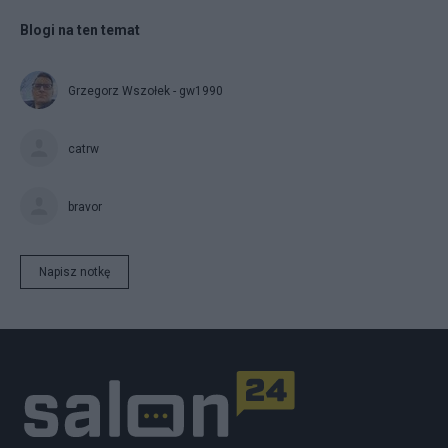
Blogi na ten temat
Grzegorz Wszołek - gw1990
catrw
bravor
Napisz notkę