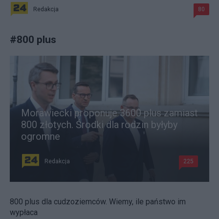
Redakcja
80
#
800 plus
Morawiecki proponuje 3600 plus zamiast
800 złotych. Środki dla rodzin byłyby
ogromne
Redakcja
225
800 plus dla cudzoziemców. Wiemy, ile państwo im
wypłaca