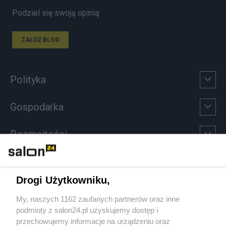
Podziel się swoją opinią
ZAŁÓŻ BLOG
Polityka
Gospodarka
Rozmaitości
Technologie
Drogi Użytkowniku,
Sport
My, naszych 1162 zaufanych partnerów oraz inne
podmioty z salon24.pl uzyskujemy dostęp i
Społeczeństwo
przechowujemy informacje na urządzeniu oraz