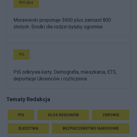
800 plus
Morawiecki proponuje 3600 plus zamiast 800
złotych. Środki dla rodzin byłyby ogromne
PiS
PiS odkrywa karty. Demografia, mieszkania, ETS,
deportacje Ukraińców i rozliczenia
Tematy Redakcja
PIS
GŁOS REGIONÓW
ZDROWIE
ŚLEDZTWA
BEZPIECZEŃSTWO NARODOWE