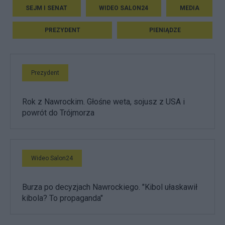
SEJM I SENAT
WIDEO SALON24
MEDIA
PREZYDENT
PIENIĄDZE
Prezydent
Rok z Nawrockim. Głośne weta, sojusz z USA i
powrót do Trójmorza
Wideo Salon24
Burza po decyzjach Nawrockiego. "Kibol ułaskawił
kibola? To propaganda"