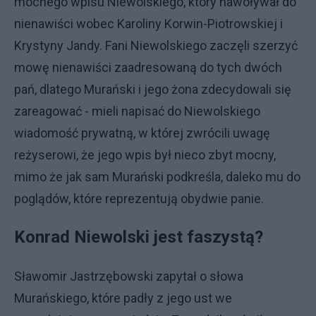
mocnego wpisu Niewolskiego, który nawoływał do
nienawiści wobec Karoliny Korwin-Piotrowskiej i
Krystyny Jandy. Fani Niewolskiego zaczęli szerzyć
mowę nienawiści zaadresowaną do tych dwóch
pań, dlatego Murański i jego żona zdecydowali się
zareagować - mieli napisać do Niewolskiego
wiadomość prywatną, w której zwrócili uwagę
reżyserowi, że jego wpis był nieco zbyt mocny,
mimo że jak sam Murański podkreśla, daleko mu do
poglądów, które reprezentują obydwie panie.
Konrad Niewolski jest faszystą?
Sławomir Jastrzębowski zapytał o słowa
Murańskiego, które padły z jego ust we