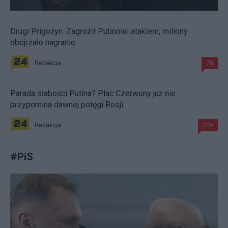
Drugi Prigożyn. Zagroził Putinowi atakiem, miliony
obejrzało nagranie
Redakcja
78
Parada słabości Putina? Plac Czerwony już nie
przypomina dawnej potęgi Rosji
Redakcja
206
#
PiS