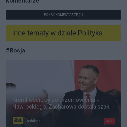
Komentarze
POKAŻ KOMENTARZE (1)
Inne tematy w dziale
Polityka
#
Rosja
Kreml wściekły po przemówieniu
Nawrockiego. Zacharowa dostała szału
Redakcja
499