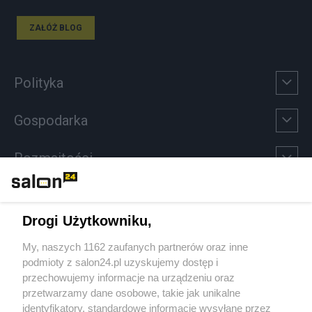
ZAŁÓŻ BLOG
Polityka
Gospodarka
Rozmaitości
Technologie
Drogi Użytkowniku,
Sport
My, naszych 1162 zaufanych partnerów oraz inne
podmioty z salon24.pl uzyskujemy dostęp i
Społeczeństwo
przechowujemy informacje na urządzeniu oraz
przetwarzamy dane osobowe, takie jak unikalne
Kultura
identyfikatory, standardowe informacje wysyłane przez