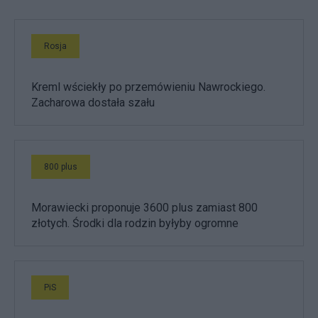
Rosja
Kreml wściekły po przemówieniu Nawrockiego.
Zacharowa dostała szału
800 plus
Morawiecki proponuje 3600 plus zamiast 800
złotych. Środki dla rodzin byłyby ogromne
PiS