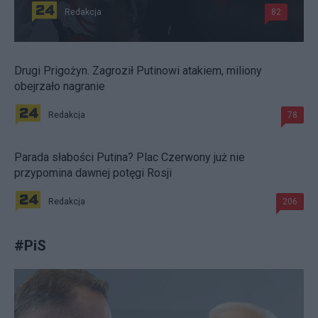
Redakcja
82
Drugi Prigożyn. Zagroził Putinowi atakiem, miliony
obejrzało nagranie
Redakcja
78
Parada słabości Putina? Plac Czerwony już nie
przypomina dawnej potęgi Rosji
Redakcja
206
#
PiS