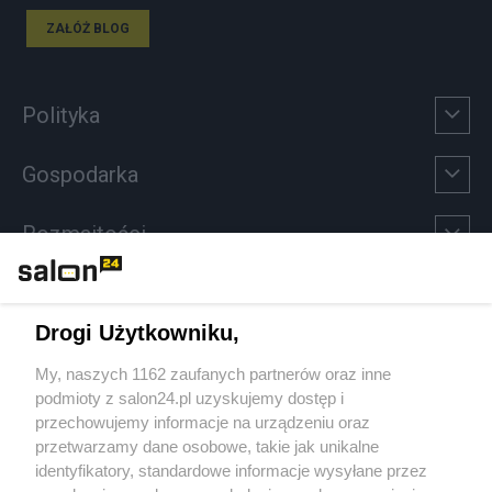
ZAŁÓŻ BLOG
Polityka
Gospodarka
Rozmaitości
Technologie
Drogi Użytkowniku,
Sport
My, naszych 1162 zaufanych partnerów oraz inne
podmioty z salon24.pl uzyskujemy dostęp i
Społeczeństwo
przechowujemy informacje na urządzeniu oraz
przetwarzamy dane osobowe, takie jak unikalne
Kultura
identyfikatory, standardowe informacje wysyłane przez