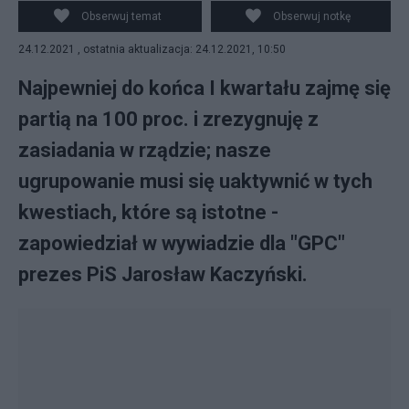
naukowa &quot;Konstytucja Solidarności&quot;, CC BY
Obserwuj temat
Obserwuj notkę
2.0, https://commons.wikimedia.org/w/index.php?
24.12.2021 , ostatnia aktualizacja: 24.12.2021, 10:50
curid=75023413
Najpewniej do końca I kwartału zajmę się
partią na 100 proc. i zrezygnuję z
zasiadania w rządzie; nasze
ugrupowanie musi się uaktywnić w tych
kwestiach, które są istotne -
zapowiedział w wywiadzie dla "GPC"
prezes PiS Jarosław Kaczyński.