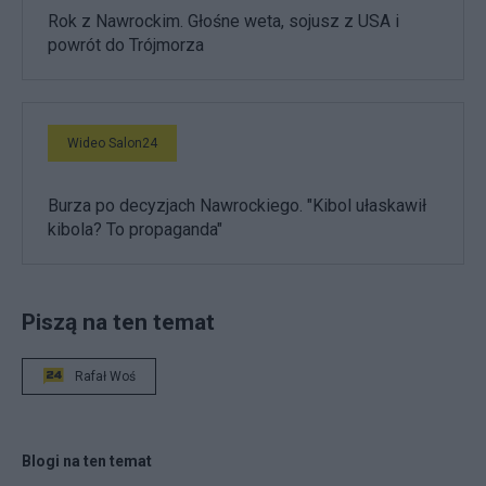
Rok z Nawrockim. Głośne weta, sojusz z USA i
powrót do Trójmorza
Wideo Salon24
Burza po decyzjach Nawrockiego. "Kibol ułaskawił
kibola? To propaganda"
Piszą na ten temat
Rafał Woś
Blogi na ten temat