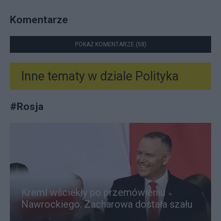
Komentarze
POKAŻ KOMENTARZE (58)
Inne tematy w dziale
Polityka
#
Rosja
Kreml wściekły po przemówieniu
Nawrockiego. Zacharowa dostała szału