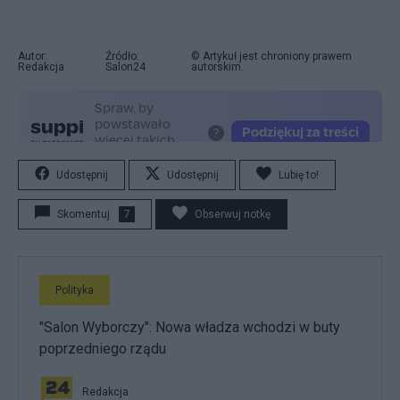
Autor:
Źródło:
© Artykuł jest chroniony prawem
Redakcja
Salon24
autorskim.
Udostępnij
Udostępnij
Lubię to!
Skomentuj
7
Obserwuj notkę
Polityka
"Salon Wyborczy": Nowa władza wchodzi w buty
poprzedniego rządu
Redakcja