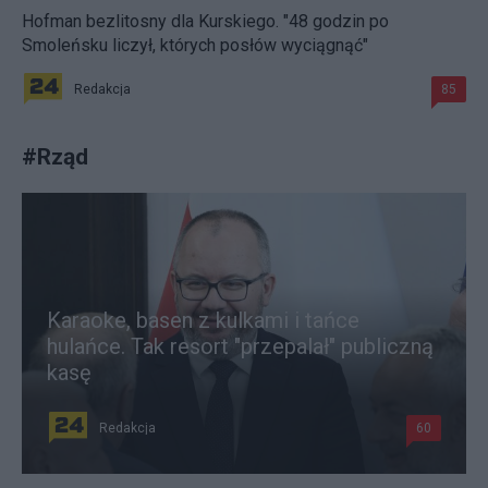
Hofman bezlitosny dla Kurskiego. "48 godzin po
Smoleńsku liczył, których posłów wyciągnąć"
Redakcja
85
#
Rząd
Karaoke, basen z kulkami i tańce
hulańce. Tak resort "przepalał" publiczną
kasę
Redakcja
60