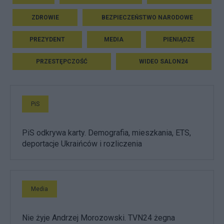
ZDROWIE
BEZPIECZEŃSTWO NARODOWE
PREZYDENT
MEDIA
PIENIĄDZE
PRZESTĘPCZOŚĆ
WIDEO SALON24
PiS
PiS odkrywa karty. Demografia, mieszkania, ETS,
deportacje Ukraińców i rozliczenia
Media
Nie żyje Andrzej Morozowski. TVN24 żegna