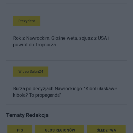
Prezydent
Rok z Nawrockim. Głośne weta, sojusz z USA i
powrót do Trójmorza
Wideo Salon24
Burza po decyzjach Nawrockiego. "Kibol ułaskawił
kibola? To propaganda"
Tematy Redakcja
PIS
GŁOS REGIONÓW
ŚLEDZTWA