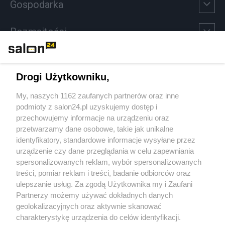
Gospodarka
Rozmaitości
Technologie
Drogi Użytkowniku,
Sport
My, naszych 1162 zaufanych partnerów oraz inne
podmioty z salon24.pl uzyskujemy dostęp i
Społeczeństwo
przechowujemy informacje na urządzeniu oraz
przetwarzamy dane osobowe, takie jak unikalne
Kultura
identyfikatory, standardowe informacje wysyłane przez
urządzenie czy dane przeglądania w celu zapewniania
spersonalizowanych reklam, wybór spersonalizowanych
treści, pomiar reklam i treści, badanie odbiorców oraz
ulepszanie usług. Za zgodą Użytkownika my i Zaufani
X
Facebook
Instagram
Youtube
Partnerzy możemy używać dokładnych danych
geolokalizacyjnych oraz aktywnie skanować
charakterystykę urządzenia do celów identyfikacji.