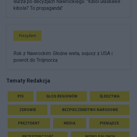
Burza po decyzjach Nawrockiego. "Kibol ułaskawił
kibola? To propaganda"
Prezydent
Rok z Nawrockim. Głośne weta, sojusz z USA i
powrót do Trójmorza
Tematy Redakcja
PIS
GŁOS REGIONÓW
ŚLEDZTWA
ZDROWIE
BEZPIECZEŃSTWO NARODOWE
PREZYDENT
MEDIA
PIENIĄDZE
PRZESTĘPCZOŚĆ
WIDEO SALON24