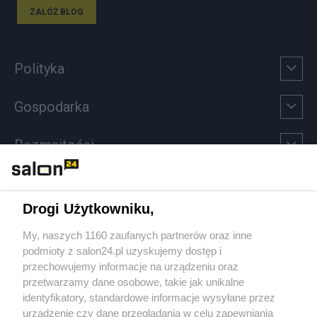
ZAŁÓŻ BLOG
Polityka
Gospodarka
Rozmaitości
Technologie
Drogi Użytkowniku,
Sport
My, naszych 1160 zaufanych partnerów oraz inne
podmioty z salon24.pl uzyskujemy dostęp i
Społeczeństwo
przechowujemy informacje na urządzeniu oraz
przetwarzamy dane osobowe, takie jak unikalne
Kultura
identyfikatory, standardowe informacje wysyłane przez
urządzenie czy dane przeglądania w celu zapewniania