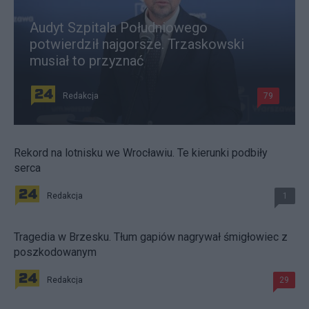
Audyt Szpitala Południowego
potwierdził najgorsze. Trzaskowski
musiał to przyznać
Redakcja
79
Rekord na lotnisku we Wrocławiu. Te kierunki podbiły
serca
Redakcja
1
Tragedia w Brzesku. Tłum gapiów nagrywał śmigłowiec z
poszkodowanym
Redakcja
29