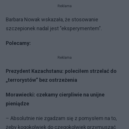
Reklama
Barbara Nowak wskazała, że stosowanie
szczepionek nadal jest "eksperymentem".
Polecamy:
Reklama
Prezydent Kazachstanu: poleciłem strzelać do
„terrorystów” bez ostrzeżenia
M
orawiecki: czekamy cierpliwie na unijne
pieniądze
– Absolutnie nie zgadzam się z pomysłem na to,
żeby kogokolwiek do czegokolwiek przymuszać