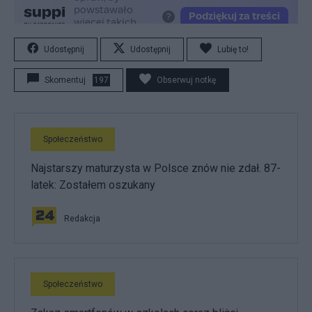
Udostępnij
Udostępnij
Lubię to!
Skomentuj
197
Obserwuj notkę
Społeczeństwo
Najstarszy maturzysta w Polsce znów nie zdał. 87-
latek: Zostałem oszukany
Redakcja
Społeczeństwo