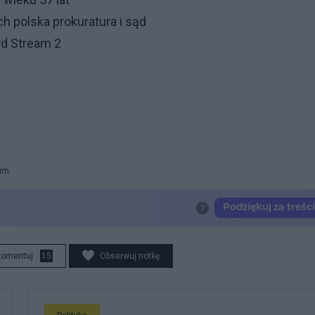
h polska prokuratura i sąd
rd Stream 2
im.
komentuj
15
Obserwuj notkę