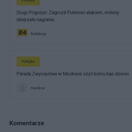
Polityka
Drugi Prigożyn. Zagroził Putinowi atakiem, miliony
obejrzało nagranie
Redakcja
Polityka
Parada Zwycięstwa w Moskwie czyli komu bije dzwon
marek.w
Komentarze