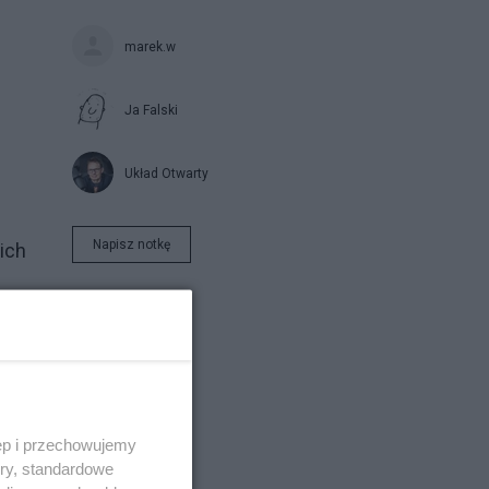
marek.w
Ja Falski
Układ Otwarty
Napisz notkę
ich
u i
ęp i przechowujemy
ory, standardowe
 do