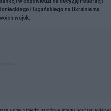
 sankcji w odpowiedzi na decyzję Federacji
onieckiego i ługańskiego na Ukrainie za
swoich wojsk.
uszają prawo międzynarodowe, integralność terytorialną 