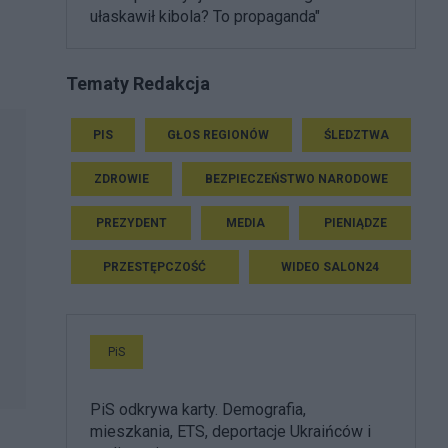
ułaskawił kibola? To propaganda"
Tematy Redakcja
PIS
GŁOS REGIONÓW
ŚLEDZTWA
ZDROWIE
BEZPIECZEŃSTWO NARODOWE
PREZYDENT
MEDIA
PIENIĄDZE
PRZESTĘPCZOŚĆ
WIDEO SALON24
PiS
PiS odkrywa karty. Demografia,
mieszkania, ETS, deportacje Ukraińców i
i