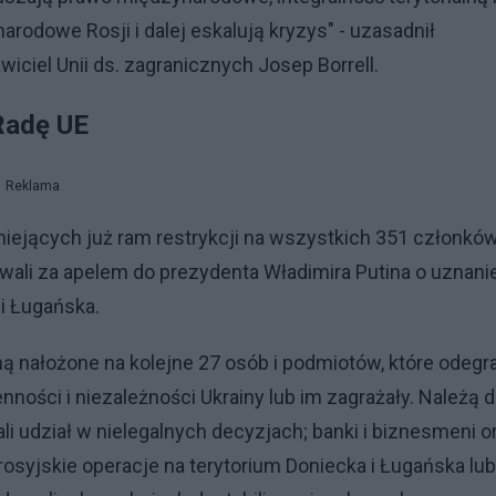
odowe Rosji i dalej eskalują kryzys" - uzasadnił
ciel Unii ds. zagranicznych Josep Borrell.
 Radę UE
Reklama
tniejących już ram restrykcji na wszystkich 351 członkó
wali za apelem do prezydenta Władimira Putina o uznani
i Ługańska.
 nałożone na kolejne 27 osób i podmiotów, które odegr
enności i niezależności Ukrainy lub im zagrażały. Należą 
ali udział w nielegalnych decyzjach; banki i biznesmeni o
rosyjskie operacje na terytorium Doniecka i Ługańska lub