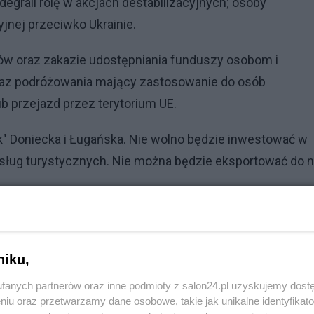
odegrali rolę w akcjach destabilizacyjnych; osoby
nej przeciwko Ukrainie.
ów oraz zakazie udostępniania funduszy osobom i
z podróżowania mający zastosowanie do osób
 przejazd przez terytorium UE.
k" Doniecka i Ługańska. Nie wolno będzie inwestować w
 usług turystycznych. Nie można będzie eksportować do n
Reklama
wego zakazu finansowania Federacji Rosyjskiej, jej rząd
niku,
fanych partnerów oraz inne podmioty z salon24.pl uzyskujemy dost
niu oraz przetwarzamy dane osobowe, takie jak unikalne identyfikat
o rynków i usług kapitałowych i finansowych UE, UE dąży