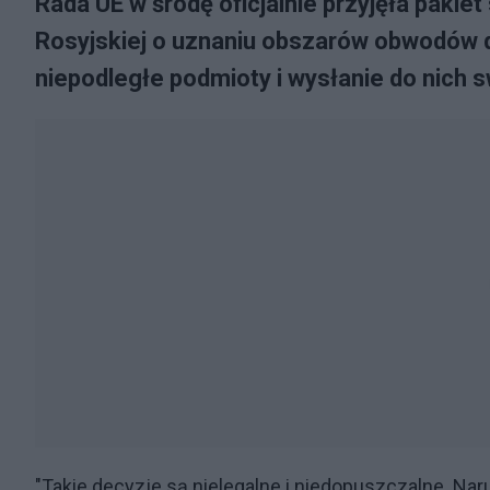
Rada UE w środę oficjalnie przyjęła pakiet
Rosyjskiej o uznaniu obszarów obwodów d
niepodległe podmioty i wysłanie do nich 
"Takie decyzje są nielegalne i niedopuszczalne. Nar