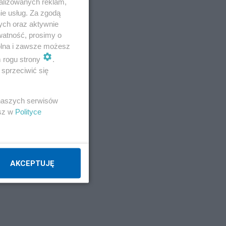
alizowanych reklam,
ie usług. Za zgodą
ych oraz aktywnie
watność, prosimy o
wolna i zawsze możesz
m rogu strony
.
sprzeciwić się
 naszych serwisów
esz w
Polityce
AKCEPTUJĘ