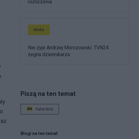
rozliczenia
Media
Nie żyje Andrzej Morozowski. TVN24
żegna dziennikarza
w
e
Piszą na ten temat
ały
Rafał Woś
do
raz
Blogi na ten temat