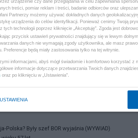
przez urządzenie czy dane przeglądania w celu zapewniania sperson
lityki" - czytamy w komunikacie Rady UE.
ych treści, pomiar reklam i treści, badanie odbiorców oraz ulepszan
fani Partnerzy możemy używać dokładnych danych geolokalizacyjn
tykę urządzenia do celów identyfikacji. Ponieważ cenimy Twoją pry
 oznacza, że sankcjami za naruszanie integralności
z tych technologii poprzez kliknięcie „Akceptuję”. Zgoda jest dobro
sób i 52 podmioty.
ikając przycisk ustawień prywatności znajdujący się w lewym dolny
etwarzania danych nie wymagają zgody użytkownika, ale masz prawo 
esowanych osób, zostaną wkrótce opublikowane w
. Preferencje będą miały zastosowania tylko na tej witrynie.
szymi informacjami, abyś mógł świadomie i komfortowo korzystać z
gółowe informacje dotyczące przetwarzania Twoich danych znajdzi
Reklama
s
oraz po kliknięciu w „Ustawienia”.
USTAWIENIA
ja-Polska? Były szef BOR wyjaśnia (WYWIAD)
 wieku 57 lat