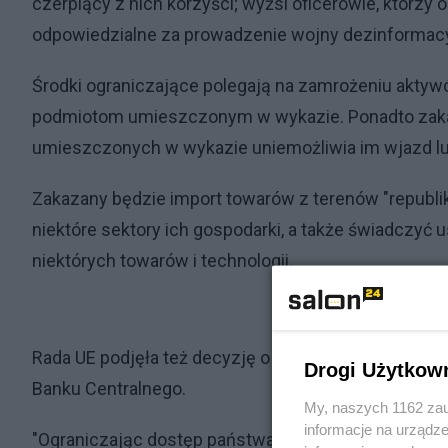
czerpiący z nich korzyści; wyżsi oficerowie, którzy 
odpowiedzialne za prowadzenie wojny dezinformacyj
Środki ograniczające polegają na zamrożeniu aktyw
podmiotom umieszczonym w wykazie. Ponadto zaka
umieszczonych w wykazie uniemożliwia im wjazd lub
Zakazany będzie import towarów z terenów "republi
niektóre sektory ich gospodarki, a także świadczyć
niektórych towarów i technologii.
Rada UE podjęła też decyzję o wprowadzeniu sektoro
Drogi Użytkow
Banku Centralnego.
My, naszych 1162 zau
informacje na urządze
"Ograniczając dostęp państwa i rządu rosyjskiego d