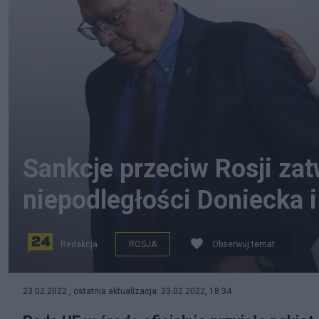
Sankcje przeciw Rosji zat
niepodległości Doniecka 
Redakcja
ROSJA
Obserwuj temat
PAP/EPA/IAN LANGSDON
23.02.2022 , ostatnia aktualizacja: 23.02.2022, 18:34