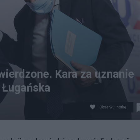
wierdzone. Kara za uznanie
i Ługańska
Obserwuj notkę