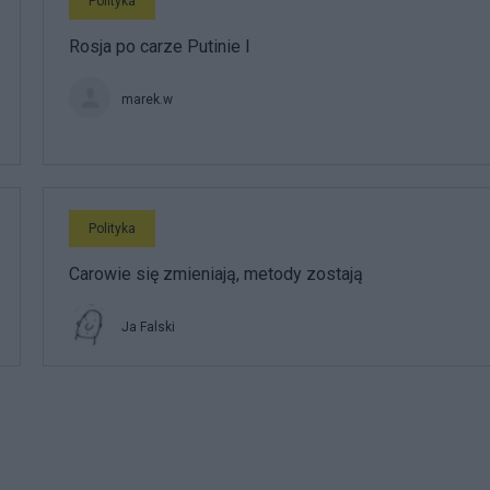
Polityka
Rosja po carze Putinie I
marek.w
Polityka
Carowie się zmieniają, metody zostają
Ja Falski