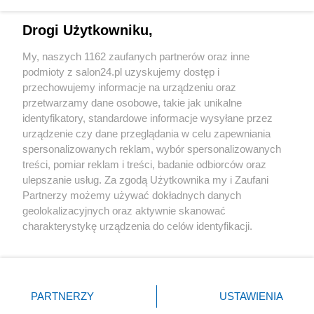
Technologie
Drogi Użytkowniku,
Sport
My, naszych 1162 zaufanych partnerów oraz inne
podmioty z salon24.pl uzyskujemy dostęp i
Społeczeństwo
przechowujemy informacje na urządzeniu oraz
przetwarzamy dane osobowe, takie jak unikalne
Kultura
identyfikatory, standardowe informacje wysyłane przez
urządzenie czy dane przeglądania w celu zapewniania
spersonalizowanych reklam, wybór spersonalizowanych
treści, pomiar reklam i treści, badanie odbiorców oraz
ulepszanie usług. Za zgodą Użytkownika my i Zaufani
X
Facebook
Instagram
Youtube
Partnerzy możemy używać dokładnych danych
geolokalizacyjnych oraz aktywnie skanować
charakterystykę urządzenia do celów identyfikacji.
Web Content Media sp. z o. o. © 2022
Ponieważ cenimy Twoją prywatność, prosimy o zgodę na
korzystanie z tych technologii poprzez kliknięcie
„Akceptuję”. Zgoda jest dobrowolna i zawsze możesz ją
Pomoc
O nas
Praca
Reklama
Kontakt
zmienić/wycofać klikając przycisk ustawień prywatności
PARTNERZY
USTAWIENIA
znajdujący się w lewym dolnym rogu strony
. Niektóre