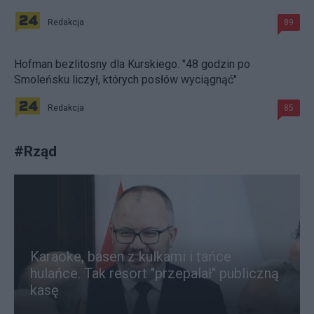
Redakcja
89
Hofman bezlitosny dla Kurskiego. "48 godzin po
Smoleńsku liczył, których posłów wyciągnąć"
Redakcja
85
#
Rząd
Karaoke, basen z kulkami i tańce
hulańce. Tak resort "przepalał" publiczną
kasę