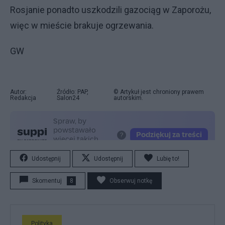
Rosjanie ponadto uszkodzili gazociąg w Zaporożu,
więc w mieście brakuje ogrzewania.
GW
Autor:
Źródło: PAP,
© Artykuł jest chroniony prawem
Redakcja
Salon24
autorskim.
Udostępnij
Udostępnij
Lubię to!
Skomentuj
8
Obserwuj notkę
Polityka