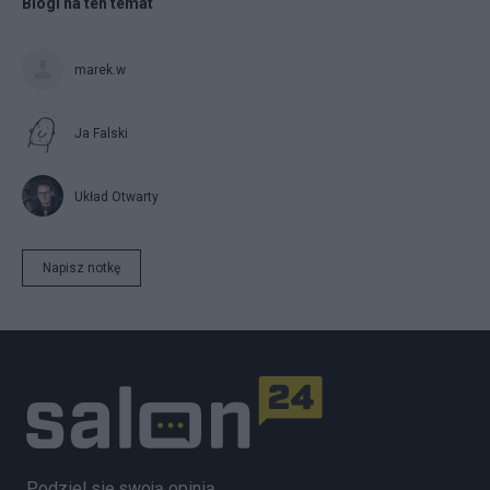
Blogi na ten temat
marek.w
Ja Falski
Układ Otwarty
Napisz notkę
Podziel się swoją opinią