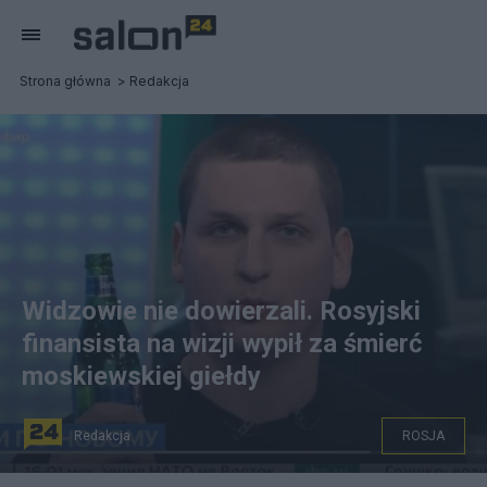
Strona główna
Redakcja
Widzowie nie dowierzali. Rosyjski
finansista na wizji wypił za śmierć
moskiewskiej giełdy
Redakcja
ROSJA
Aleksander Butmanow, ekspert ds. strategii giełdowych.