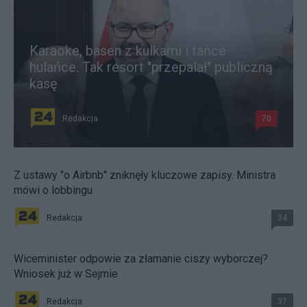
Karaoke, basen z kulkami i tańce
hulańce. Tak resort "przepalał" publiczną
kasę
Redakcja
70
Z ustawy "o Airbnb" zniknęły kluczowe zapisy. Ministra
mówi o lobbingu
Redakcja
34
Wiceminister odpowie za złamanie ciszy wyborczej?
Wniosek już w Sejmie
Redakcja
37