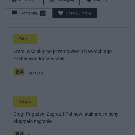
Udostępnij
Udostępnij
Lubię to!
Skomentuj
22
Obserwuj notkę
Polityka
Kreml wściekły po przemówieniu Nawrockiego.
Zacharowa dostała szału
Redakcja
Polityka
Drugi Prigożyn. Zagroził Putinowi atakiem, miliony
obejrzało nagranie