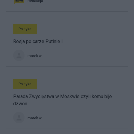
Redakcja
Polityka
Rosja po carze Putinie I
marek.w
Polityka
Parada Zwycięstwa w Moskwie czyli komu bije
dzwon
marek.w