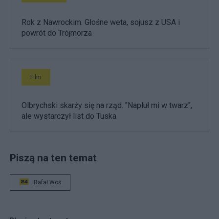
Rok z Nawrockim. Głośne weta, sojusz z USA i
powrót do Trójmorza
Film
Olbrychski skarży się na rząd. "Napluł mi w twarz",
ale wystarczył list do Tuska
Piszą na ten temat
Rafał Woś