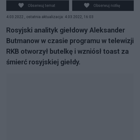
Fot. Nexta/Twitter
Obserwuj temat
Obserwuj notkę
4.03.2022 , ostatnia aktualizacja: 4.03.2022, 16:03
Rosyjski analityk giełdowy Aleksander
Butmanow w czasie programu w telewizji
RKB otworzył butelkę i wzniósł toast za
śmierć rosyjskiej giełdy.