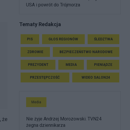
USA i powrót do Trójmorza
Tematy Redakcja
PIS
GŁOS REGIONÓW
ŚLEDZTWA
ZDROWIE
BEZPIECZEŃSTWO NARODOWE
PREZYDENT
MEDIA
PIENIĄDZE
PRZESTĘPCZOŚĆ
WIDEO SALON24
Media
Nie żyje Andrzej Morozowski. TVN24
, że
żegna dziennikarza