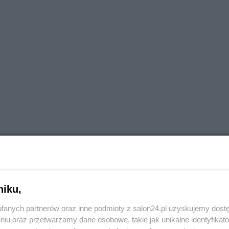
niku,
fanych partnerów oraz inne podmioty z salon24.pl uzyskujemy dost
 mediów w tej sprawie" - napisano.
niu oraz przetwarzamy dane osobowe, takie jak unikalne identyfikat