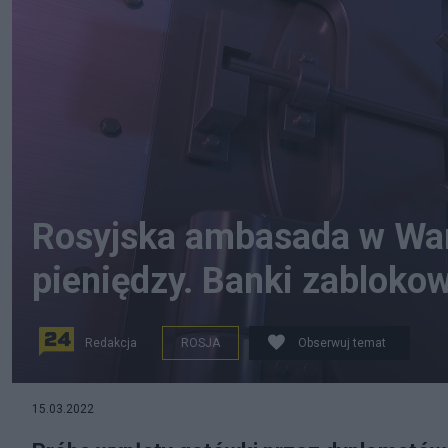
Rosyjska ambasada w War
pieniędzy. Banki zabloko
Redakcja
ROSJA
Obserwuj temat
Pixabay
15.03.2022