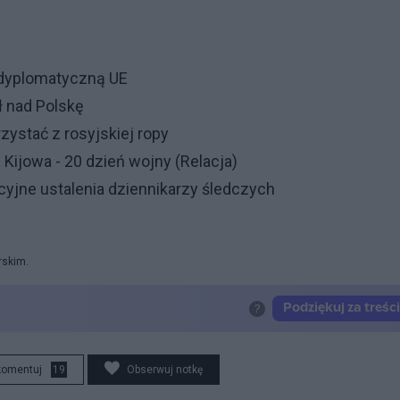
ą dyplomatyczną UE
ł nad Polskę
zystać z rosyjskiej ropy
 Kijowa - 20 dzień wojny (Relacja)
yjne ustalenia dziennikarzy śledczych
rskim.
komentuj
19
Obserwuj notkę