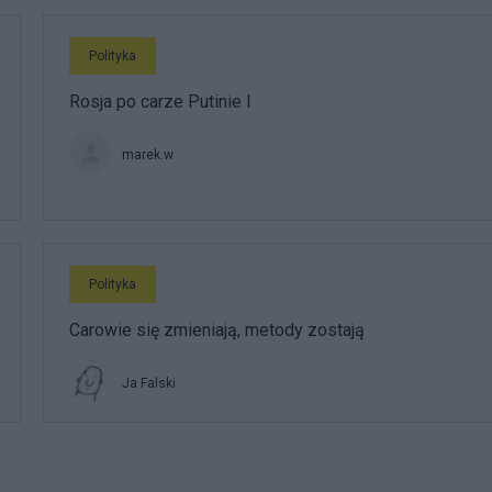
Polityka
Rosja po carze Putinie I
marek.w
Polityka
Carowie się zmieniają, metody zostają
Ja Falski