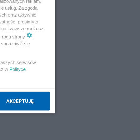
alizowanych reklam,
ie usług. Za zgodą
ych oraz aktywnie
watność, prosimy o
wolna i zawsze możesz
m rogu strony
.
sprzeciwić się
ych
 naszych serwisów
esz w
Polityce
at
.
AKCEPTUJĘ