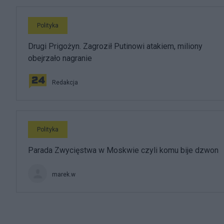
Polityka
Drugi Prigożyn. Zagroził Putinowi atakiem, miliony
obejrzało nagranie
Redakcja
Polityka
Parada Zwycięstwa w Moskwie czyli komu bije dzwon
marek.w