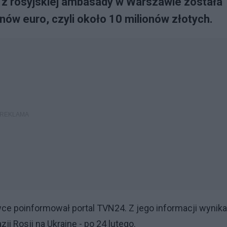
 z rosyjskiej ambasady w Warszawie została
ów euro, czyli około 10 milionów złotych.
ce poinformował portal TVN24. Z jego informacji wynika
ji Rosji na Ukrainę - po 24 lutego.