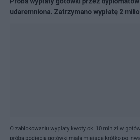
Próba wypłaty gotówki przez dyplomatów
udaremniona. Zatrzymano wypłatę 2 milion
O zablokowaniu wypłaty kwoty ok. 10 mln zł w gotów
próba podjęcia gotówki miała miejsce krótko po inwaz