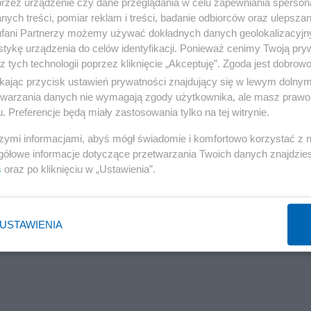
przez urządzenie czy dane przeglądania w celu zapewniania sperson
yt wiele
ych treści, pomiar reklam i treści, badanie odbiorców oraz ulepszan
fani Partnerzy możemy używać dokładnych danych geolokalizacyjn
tykę urządzenia do celów identyfikacji. Ponieważ cenimy Twoją pry
Reklama
z tych technologii poprzez kliknięcie „Akceptuję”. Zgoda jest dobro
ikając przycisk ustawień prywatności znajdujący się w lewym dolny
ele.
etwarzania danych nie wymagają zgody użytkownika, ale masz prawo 
. Preferencje będą miały zastosowania tylko na tej witrynie.
osowaniem szczególnych środków ograniczających, o któr
szymi informacjami, abyś mógł świadomie i komfortowo korzystać z
rzeciwdziałaniu praniu pieniędzy oraz finansowaniu
gółowe informacje dotyczące przetwarzania Twoich danych znajdzi
ania przesłane przez dziennikarzy TVN24.
s
oraz po kliknięciu w „Ustawienia”.
rstwo opisywane są procedury dotyczące blokowania wypł
wną, którą należy podążać celem odblokowania środków
USTAWIENIA
jnić uzasadnienie decyzji, zasłaniając się kwestiami