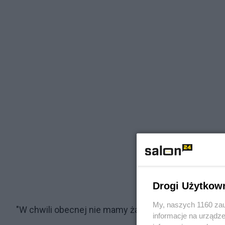
Drogi Użytkow
My, naszych 1160 zau
"W chwili obecnej nie mamy żadnych komentarzy dla
informacje na urządze