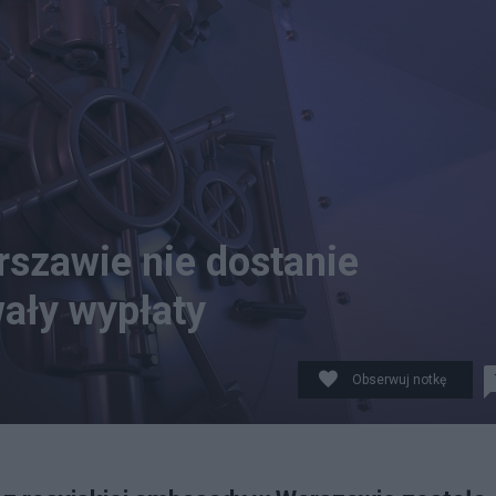
szawie nie dostanie
wały wypłaty
Obserwuj notkę