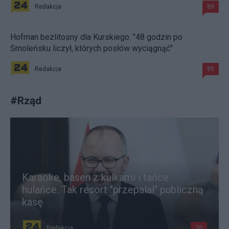
Redakcja
89
Hofman bezlitosny dla Kurskiego. "48 godzin po
Smoleńsku liczył, których posłów wyciągnąć"
Redakcja
85
#
Rząd
Karaoke, basen z kulkami i tańce
hulańce. Tak resort "przepalał" publiczną
kasę
Redakcja
70