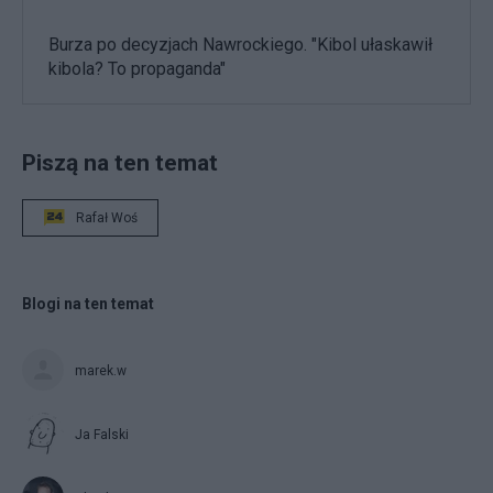
Burza po decyzjach Nawrockiego. "Kibol ułaskawił
kibola? To propaganda"
Piszą na ten temat
Rafał Woś
Blogi na ten temat
marek.w
Ja Falski