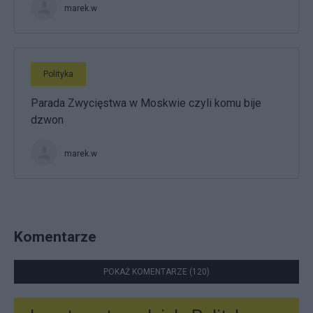
marek.w
Polityka
Parada Zwycięstwa w Moskwie czyli komu bije
dzwon
marek.w
Komentarze
POKAŻ KOMENTARZE (120)