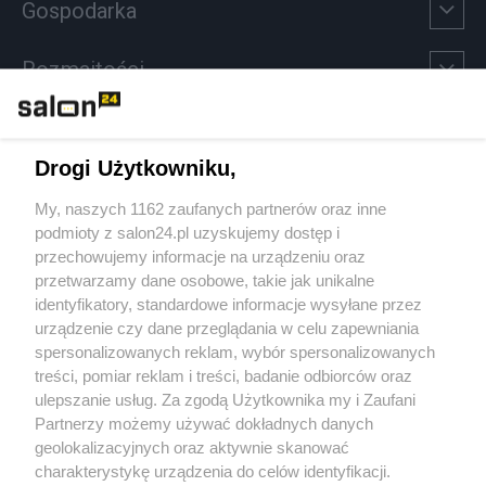
Gospodarka
Rozmaitości
Technologie
Drogi Użytkowniku,
Sport
My, naszych 1162 zaufanych partnerów oraz inne
podmioty z salon24.pl uzyskujemy dostęp i
Społeczeństwo
przechowujemy informacje na urządzeniu oraz
przetwarzamy dane osobowe, takie jak unikalne
Kultura
identyfikatory, standardowe informacje wysyłane przez
urządzenie czy dane przeglądania w celu zapewniania
spersonalizowanych reklam, wybór spersonalizowanych
treści, pomiar reklam i treści, badanie odbiorców oraz
ulepszanie usług. Za zgodą Użytkownika my i Zaufani
X
Facebook
Instagram
Youtube
Partnerzy możemy używać dokładnych danych
geolokalizacyjnych oraz aktywnie skanować
charakterystykę urządzenia do celów identyfikacji.