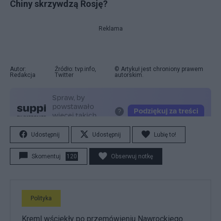
Chiny skrzywdzą Rosję?
Reklama
Autor:
Źródło: tvp.info,
© Artykuł jest chroniony prawem
Redakcja
Twitter
autorskim.
Udostępnij
Udostępnij
Lubię to!
Skomentuj
120
Obserwuj notkę
Polityka
Kreml wściekły po przemówieniu Nawrockiego.