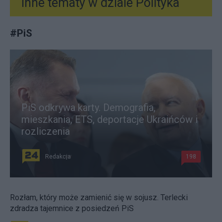
Inne tematy w dziale
Polityka
#
PiS
PiS odkrywa karty. Demografia,
mieszkania, ETS, deportacje Ukraińców i
rozliczenia
Redakcja
198
Rozłam, który może zamienić się w sojusz. Terlecki
zdradza tajemnice z posiedzeń PiS