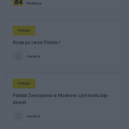
Redakcja
Polityka
Rosja po carze Putinie I
marek.w
Polityka
Parada Zwycięstwa w Moskwie czyli komu bije
dzwon
marek.w