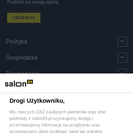
Podziel się swoją opinią
ZAŁÓŻ BLOG
Polityka
Gospodarka
Rozmaitości
Technologie
Drogi Użytkowniku,
Sport
My, naszych 1162 zaufanych partnerów oraz inne
podmioty z salon24.pl uzyskujemy dostęp i
Społeczeństwo
przechowujemy informacje na urządzeniu oraz
przetwarzamy dane osobowe, takie jak unikalne