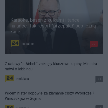
Karaoke, basen z kulkami i tańce
hulańce. Tak resort "przepalał" publiczną
kasę
Redakcja
70
Z ustawy "o Airbnb" zniknęły kluczowe zapisy. Ministra
mówi o lobbingu
Redakcja
34
Wiceminister odpowie za złamanie ciszy wyborczej?
Wniosek już w Sejmie