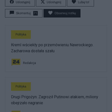
Udostępnij
Udostępnij
Lubię to!
Skomentuj
71
Obserwuj notkę
Polityka
Kreml wściekły po przemówieniu Nawrockiego.
Zacharowa dostała szału
Redakcja
Polityka
Drugi Prigożyn. Zagroził Putinowi atakiem, miliony
obejrzało nagranie