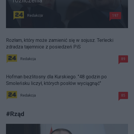
rozliczenia
Redakcja
197
Rozłam, który może zamienić się w sojusz. Terlecki
zdradza tajemnice z posiedzeń PiS
Redakcja
89
Hofman bezlitosny dla Kurskiego. "48 godzin po
Smoleńsku liczył, których posłów wyciągnąć"
Redakcja
85
#
Rząd