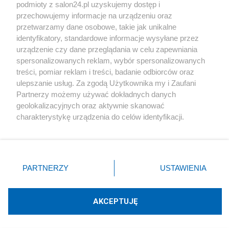
podmioty z salon24.pl uzyskujemy dostęp i
Społeczeństwo
przechowujemy informacje na urządzeniu oraz
przetwarzamy dane osobowe, takie jak unikalne
Kultura
identyfikatory, standardowe informacje wysyłane przez
urządzenie czy dane przeglądania w celu zapewniania
spersonalizowanych reklam, wybór spersonalizowanych
treści, pomiar reklam i treści, badanie odbiorców oraz
ulepszanie usług. Za zgodą Użytkownika my i Zaufani
X
Facebook
Instagram
Youtube
Partnerzy możemy używać dokładnych danych
geolokalizacyjnych oraz aktywnie skanować
charakterystykę urządzenia do celów identyfikacji.
Web Content Media sp. z o. o. © 2022
Ponieważ cenimy Twoją prywatność, prosimy o zgodę na
korzystanie z tych technologii poprzez kliknięcie
„Akceptuję”. Zgoda jest dobrowolna i zawsze możesz ją
Pomoc
O nas
Praca
Reklama
Kontakt
zmienić/wycofać klikając przycisk ustawień prywatności
PARTNERZY
USTAWIENIA
znajdujący się w lewym dolnym rogu strony
. Niektóre
rodzaje przetwarzania danych nie wymagają zgody
użytkownika, ale masz prawo sprzeciwić się takiemu
AKCEPTUJĘ
przetwarzaniu. Preferencje będą miały zastosowania tylko
Technologię dostarcza:
W3media.pl
na tej witrynie.