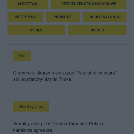
ŚLEDZTWA
BEZPIECZEŃSTWO NARODOWE
PREZYDENT
PIENIĄDZE
WIDEO SALON24
MEDIA
BIZNES
Film
Olbrychski skarży się na rząd. "Napluł mi w twarz",
ale wystarczył list do Tuska
Głos Regionów
Brutalny atak przy Złotych Tarasach. Policja
namierza agresora