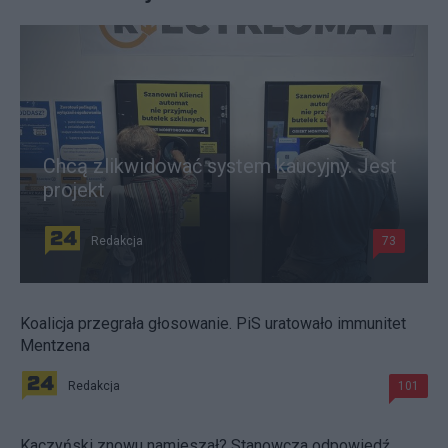
Chcą zlikwidować system kaucyjny. Jest
projekt
Redakcja
73
Koalicja przegrała głosowanie. PiS uratowało immunitet
Mentzena
Redakcja
101
Kaczyński znowu namieszał? Stanowcza odpowiedź