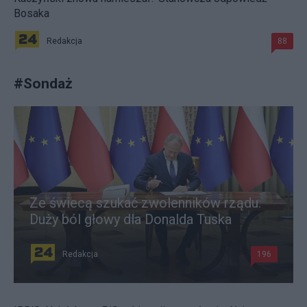
Bosaka
Redakcja
88
#
Sondaż
Ze świecą szukać zwolenników rządu.
Duży ból głowy dla Donalda Tuska
Redakcja
196