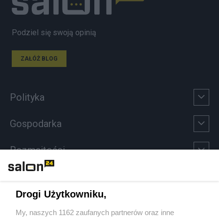
Podziel się swoją opinią
ZAŁÓŻ BLOG
Polityka
Gospodarka
Rozmaitości
Technologie
Drogi Użytkowniku,
Sport
My, naszych 1162 zaufanych partnerów oraz inne