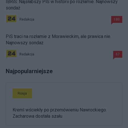
IBRiS: Najsłabszy PiS w historii po rozłamie. Najnowszy
sondaż
Redakcja
180
PiS traci na rozłamie z Morawieckim, ale prawica nie.
Najnowszy sondaż
Redakcja
67
Najpopularniejsze
Rosja
Kreml wściekły po przemówieniu Nawrockiego.
Zacharowa dostała szału