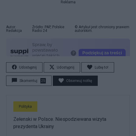
Reklama
Autor:
Źródło: PAP, Polskie
© Artykuł jest chroniony prawem
Redakcja
Radio 24
autorskim.
Udostępnij
Udostępnij
Lubię to!
Skomentuj
25
Obserwuj notkę
Polityka
Zełenski w Polsce. Niespodziewana wizyta
prezydenta Ukrainy