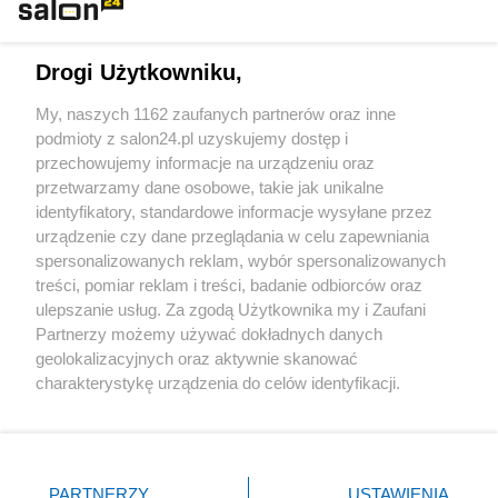
Technologie
Drogi Użytkowniku,
Sport
My, naszych 1162 zaufanych partnerów oraz inne
podmioty z salon24.pl uzyskujemy dostęp i
Społeczeństwo
przechowujemy informacje na urządzeniu oraz
przetwarzamy dane osobowe, takie jak unikalne
Kultura
identyfikatory, standardowe informacje wysyłane przez
urządzenie czy dane przeglądania w celu zapewniania
spersonalizowanych reklam, wybór spersonalizowanych
treści, pomiar reklam i treści, badanie odbiorców oraz
ulepszanie usług. Za zgodą Użytkownika my i Zaufani
X
Facebook
Instagram
Youtube
Partnerzy możemy używać dokładnych danych
geolokalizacyjnych oraz aktywnie skanować
charakterystykę urządzenia do celów identyfikacji.
Web Content Media sp. z o. o. © 2022
Ponieważ cenimy Twoją prywatność, prosimy o zgodę na
korzystanie z tych technologii poprzez kliknięcie
„Akceptuję”. Zgoda jest dobrowolna i zawsze możesz ją
Pomoc
O nas
Praca
Reklama
Kontakt
zmienić/wycofać klikając przycisk ustawień prywatności
PARTNERZY
USTAWIENIA