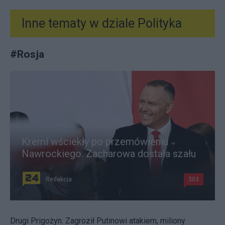
Inne tematy w dziale
Polityka
#
Rosja
Kreml wściekły po przemówieniu
Nawrockiego. Zacharowa dostała szału
Redakcja
303
Drugi Prigożyn. Zagroził Putinowi atakiem, miliony