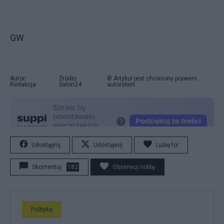
GW
Autor:
Źródło:
© Artykuł jest chroniony prawem
Redakcja
Salon24
autorskim.
Udostępnij
Udostępnij
Lubię to!
Skomentuj
182
Obserwuj notkę
Polityka