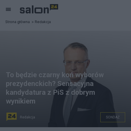
Strona główna
Redakcja
To będzie czarny koń wyborów
prezydenckich? Sensacyjna
kandydatura z PiS z dobrym
wynikiem
Redakcja
SONDAŻ
Marek Magierowski - to będzie kandydat PiS w wyborach