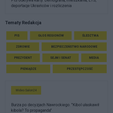
PiS odkrywa karty. Demografia, mieszkania, ETS,
deportacje Ukraińców i rozliczenia
Tematy Redakcja
PIS
GŁOS REGIONÓW
ŚLEDZTWA
ZDROWIE
BEZPIECZEŃSTWO NARODOWE
PREZYDENT
SEJM I SENAT
MEDIA
PIENIĄDZE
PRZESTĘPCZOŚĆ
Wideo Salon24
Burza po decyzjach Nawrockiego. "Kibol ułaskawił
kibola? To propaganda"