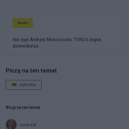
Media
Nie żyje Andrzej Morozowski. TVN24 żegna
dziennikarza
Piszą na ten temat
Rafał Woś
Blogi na ten temat
Jacek K.M.