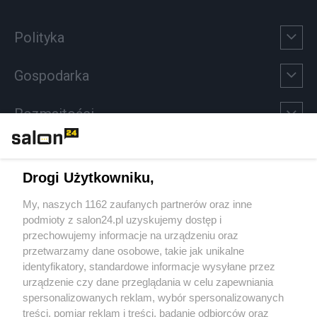
Polityka
Gospodarka
Rozmaitości
Technologie
Drogi Użytkowniku,
Sport
My, naszych 1162 zaufanych partnerów oraz inne
podmioty z salon24.pl uzyskujemy dostęp i
Społeczeństwo
przechowujemy informacje na urządzeniu oraz
przetwarzamy dane osobowe, takie jak unikalne
Kultura
identyfikatory, standardowe informacje wysyłane przez
urządzenie czy dane przeglądania w celu zapewniania
spersonalizowanych reklam, wybór spersonalizowanych
treści, pomiar reklam i treści, badanie odbiorców oraz