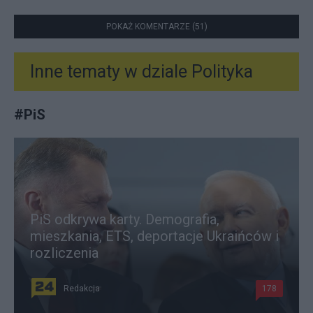
POKAŻ KOMENTARZE (51)
Inne tematy w dziale
Polityka
#
PiS
PiS odkrywa karty. Demografia,
mieszkania, ETS, deportacje Ukraińców i
rozliczenia
Redakcja
178