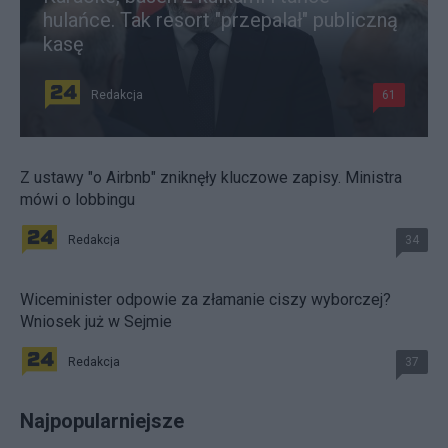
hulańce. Tak resort "przepalał" publiczną
kasę
Redakcja
61
Z ustawy "o Airbnb" zniknęły kluczowe zapisy. Ministra
mówi o lobbingu
Redakcja
34
Wiceminister odpowie za złamanie ciszy wyborczej?
Wniosek już w Sejmie
Redakcja
37
Najpopularniejsze