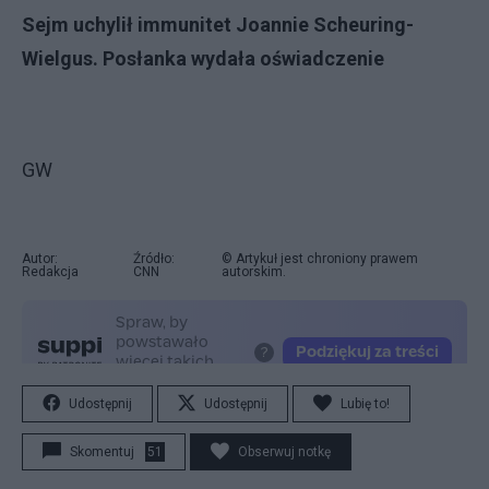
Sejm uchylił immunitet Joannie Scheuring-
Wielgus. Posłanka wydała oświadczenie
GW
Autor:
Źródło:
© Artykuł jest chroniony prawem
Redakcja
CNN
autorskim.
Udostępnij
Udostępnij
Lubię to!
Skomentuj
51
Obserwuj notkę