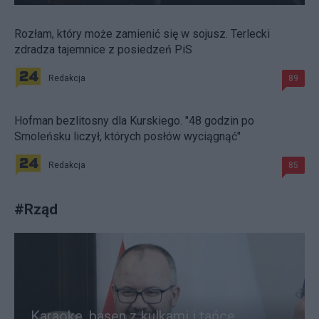
Rozłam, który może zamienić się w sojusz. Terlecki
zdradza tajemnice z posiedzeń PiS
Redakcja
89
Hofman bezlitosny dla Kurskiego. "48 godzin po
Smoleńsku liczył, których posłów wyciągnąć"
Redakcja
85
#
Rząd
Karaoke, basen z kulkami i tańce