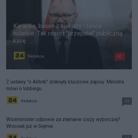
Karaoke, basen z kulkami i tańce
hulańce. Tak resort "przepalał" publiczną
kasę
Redakcja
61
Z ustawy "o Airbnb" zniknęły kluczowe zapisy. Ministra
mówi o lobbingu
Redakcja
34
Wiceminister odpowie za złamanie ciszy wyborczej?
Wniosek już w Sejmie