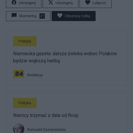
Udostępnij
Udostępnij
Lubię to!
Skomentuj
21
Obserwuj notkę
Polityka
Niemiecka gazeta: dalsza zwłoka wobec Polaków
będzie większą hańbą
Redakcja
Polityka
Niemcy trzymać z dala od Rosji.
Romuald Szeremietiew