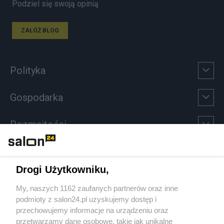
Podziel się swoją opinią
ZAŁÓŻ BLOG
Polityka
Gospodarka
Rozmaitości
Technologie
Drogi Użytkowniku,
Sport
My, naszych 1162 zaufanych partnerów oraz inne
podmioty z salon24.pl uzyskujemy dostęp i
Społeczeństwo
przechowujemy informacje na urządzeniu oraz
przetwarzamy dane osobowe, takie jak unikalne