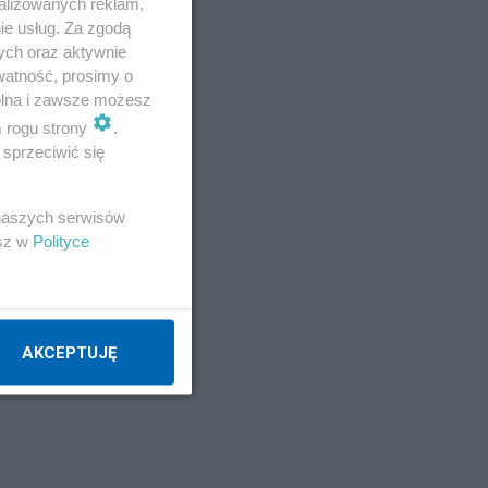
alizowanych reklam,
ie usług. Za zgodą
ych oraz aktywnie
watność, prosimy o
wolna i zawsze możesz
m rogu strony
.
sprzeciwić się
 naszych serwisów
esz w
Polityce
AKCEPTUJĘ