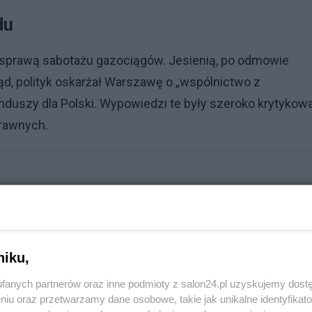
du
e sprawą sabotażu gazociągów. Jesienią, po odmowie
ąd, polityk oskarżał Warszawę o „wspólnictwo z
unduszy dla Polski. Wypowiedzi te były szeroko krytykow
rawnych.
To oznacza problemy. GIS kontroluje karty dzieci
niku,
fanych partnerów oraz inne podmioty z salon24.pl uzyskujemy dost
niu oraz przetwarzamy dane osobowe, takie jak unikalne identyfikat