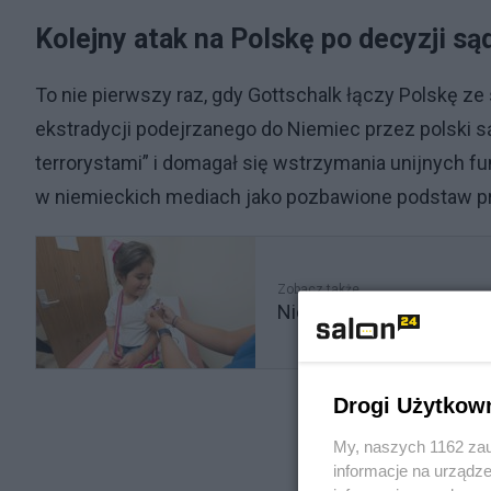
Kolejny atak na Polskę po decyzji są
To nie pierwszy raz, gdy Gottschalk łączy Polskę z
ekstradycji podejrzanego do Niemiec przez polski s
terrorystami” i domagał się wstrzymania unijnych f
w niemieckich mediach jako pozbawione podstaw p
Zobacz także
Nie szczepisz dziecka? 
Drogi Użytkow
My, naszych 1162 zau
informacje na urządze