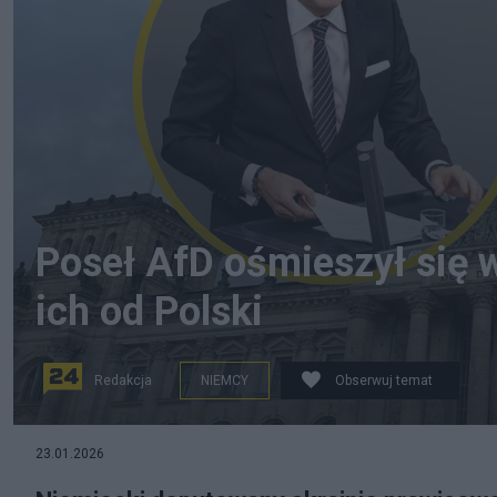
Poseł AfD ośmieszył się 
ich od Polski
Redakcja
NIEMCY
Obserwuj temat
na zdjęciu: poseł Kay Gottschalk na tle Bundestagu. fo
23.01.2026