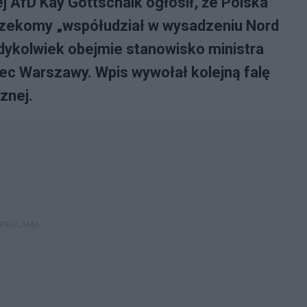
 AfD Kay Gottschalk ogłosił, że Polska
rzekomy „współudział w wysadzeniu Nord
iedykolwiek obejmie stanowisko ministra
ec Warszawy. Wpis wywołał kolejną falę
znej.