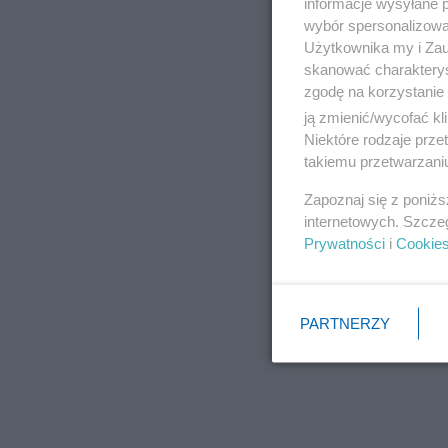
informacje wysyłane 
wybór spersonalizowan
Użytkownika my i Zau
skanować charakterys
zgodę na korzystanie 
ją zmienić/wycofać kl
Niektóre rodzaje prz
takiemu przetwarzaniu
Zapoznaj się z poniż
internetowych. Szcze
Prywatności
i
Cookie
PARTNERZY