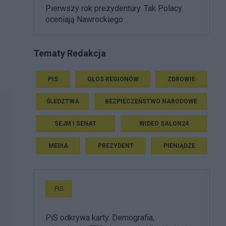
Pierwszy rok prezydentury. Tak Polacy
oceniają Nawrockiego
Tematy Redakcja
PIS
GŁOS REGIONÓW
ZDROWIE
ŚLEDZTWA
BEZPIECZEŃSTWO NARODOWE
SEJM I SENAT
WIDEO SALON24
MEDIA
PREZYDENT
PIENIĄDZE
PiS
PiS odkrywa karty. Demografia,