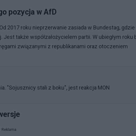
ego pozycja w AfD
 Od 2017 roku nieprzerwanie zasiada w Bundestag, gdzie
ej. Jest także współzałożycielem partii. W ubiegłym roku 
z kręgami związanymi z republikanami oraz otoczeniem
ia. "Sojusznicy stali z boku", jest reakcja MON
wersje
Reklama