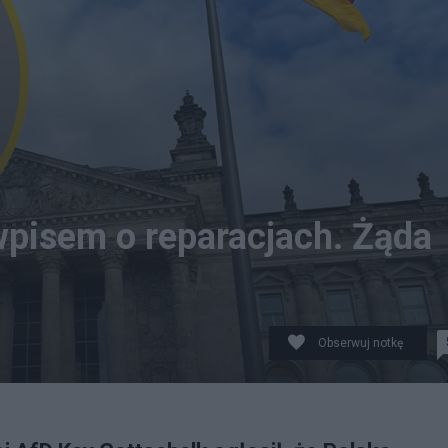
wpisem o reparacjach. Żąda
Obserwuj notkę
t. Pexels/Canva