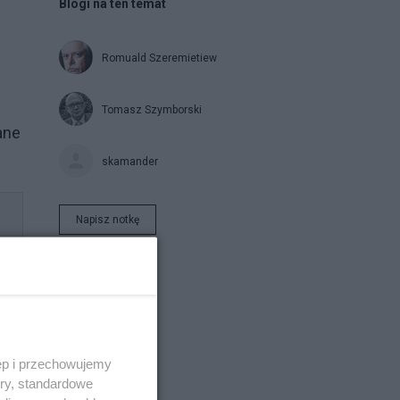
Blogi na ten temat
Romuald Szeremietiew
Tomasz Szymborski
ane
skamander
Napisz notkę
ęp i przechowujemy
ory, standardowe