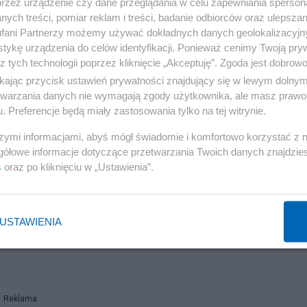
przez urządzenie czy dane przeglądania w celu zapewniania sperson
ych treści, pomiar reklam i treści, badanie odbiorców oraz ulepszan
fani Partnerzy możemy używać dokładnych danych geolokalizacyjn
tykę urządzenia do celów identyfikacji. Ponieważ cenimy Twoją pry
z tych technologii poprzez kliknięcie „Akceptuję”. Zgoda jest dobro
ikając przycisk ustawień prywatności znajdujący się w lewym dolny
etwarzania danych nie wymagają zgody użytkownika, ale masz prawo 
. Preferencje będą miały zastosowania tylko na tej witrynie.
szymi informacjami, abyś mógł świadomie i komfortowo korzystać z
gółowe informacje dotyczące przetwarzania Twoich danych znajdzi
s
oraz po kliknięciu w „Ustawienia”.
USTAWIENIA
Reklama