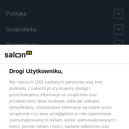
Polityka
Gospodarka
Rozmaitości
Technologie
Drogi Użytkowniku,
Sport
My, naszych 1162 zaufanych partnerów oraz inne
podmioty z salon24.pl uzyskujemy dostęp i
Społeczeństwo
przechowujemy informacje na urządzeniu oraz
przetwarzamy dane osobowe, takie jak unikalne
Kultura
identyfikatory, standardowe informacje wysyłane przez
urządzenie czy dane przeglądania w celu zapewniania
spersonalizowanych reklam, wybór spersonalizowanych
treści, pomiar reklam i treści, badanie odbiorców oraz