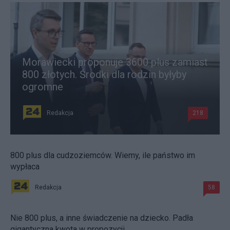
Morawiecki proponuje 3600 plus zamiast
800 złotych. Środki dla rodzin byłyby
ogromne
Redakcja
218
800 plus dla cudzoziemców. Wiemy, ile państwo im
wypłaca
Redakcja
58
Nie 800 plus, a inne świadczenie na dziecko. Padła
gigantyczna kwota w propozycji