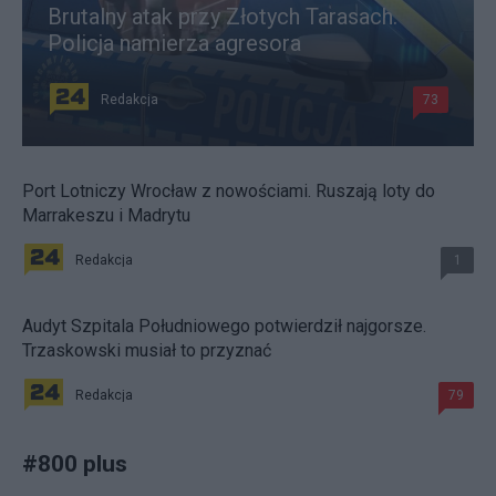
Brutalny atak przy Złotych Tarasach.
Policja namierza agresora
Redakcja
73
Port Lotniczy Wrocław z nowościami. Ruszają loty do
Marrakeszu i Madrytu
Redakcja
1
Audyt Szpitala Południowego potwierdził najgorsze.
Trzaskowski musiał to przyznać
Redakcja
79
#
800 plus