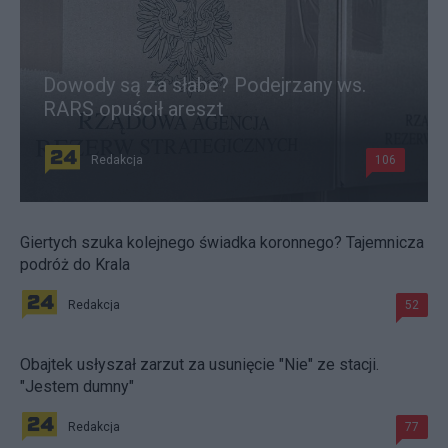
Dowody są za słabe? Podejrzany ws.
RARS opuścił areszt
Redakcja
106
Giertych szuka kolejnego świadka koronnego? Tajemnicza
podróż do Krala
Redakcja
52
Obajtek usłyszał zarzut za usunięcie "Nie" ze stacji.
"Jestem dumny"
Redakcja
77