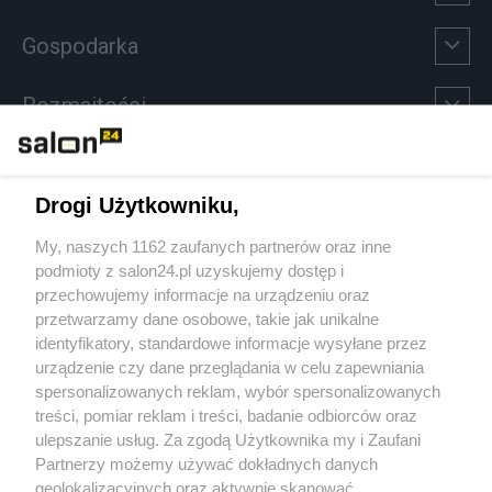
Gospodarka
Rozmaitości
Technologie
Drogi Użytkowniku,
Sport
My, naszych 1162 zaufanych partnerów oraz inne
podmioty z salon24.pl uzyskujemy dostęp i
Społeczeństwo
przechowujemy informacje na urządzeniu oraz
przetwarzamy dane osobowe, takie jak unikalne
Kultura
identyfikatory, standardowe informacje wysyłane przez
urządzenie czy dane przeglądania w celu zapewniania
spersonalizowanych reklam, wybór spersonalizowanych
treści, pomiar reklam i treści, badanie odbiorców oraz
ulepszanie usług. Za zgodą Użytkownika my i Zaufani
X
Facebook
Instagram
Youtube
Partnerzy możemy używać dokładnych danych
geolokalizacyjnych oraz aktywnie skanować