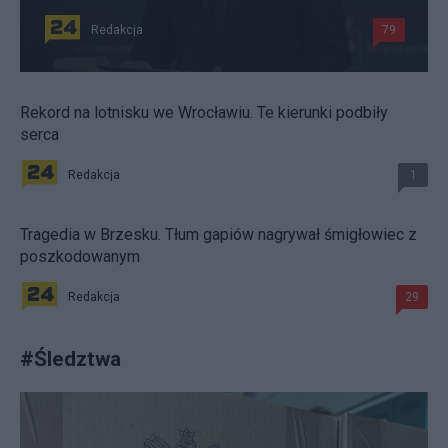
Redakcja
79
Rekord na lotnisku we Wrocławiu. Te kierunki podbiły
serca
Redakcja
1
Tragedia w Brzesku. Tłum gapiów nagrywał śmigłowiec z
poszkodowanym
Redakcja
29
#
Śledztwa