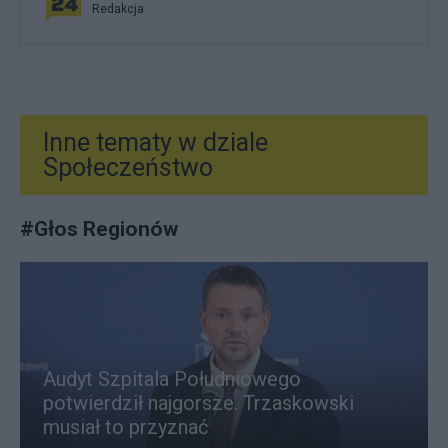
Redakcja
Inne tematy w dziale
Społeczeństwo
#
Głos Regionów
Audyt Szpitala Południowego
potwierdził najgorsze. Trzaskowski
musiał to przyznać