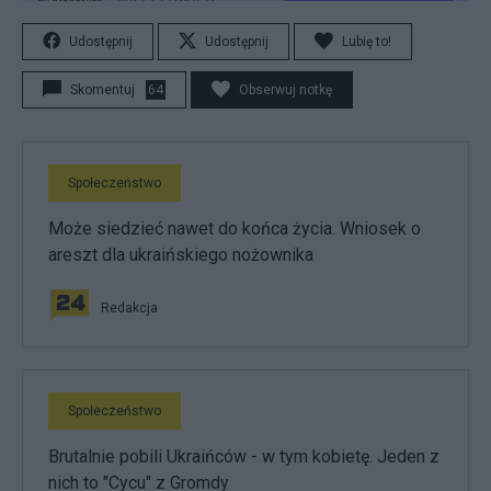
Udostępnij
Udostępnij
Lubię to!
Skomentuj
64
Obserwuj notkę
Społeczeństwo
Może siedzieć nawet do końca życia. Wniosek o
areszt dla ukraińskiego nożownika
Redakcja
Społeczeństwo
Brutalnie pobili Ukraińców - w tym kobietę. Jeden z
nich to "Cycu" z Gromdy