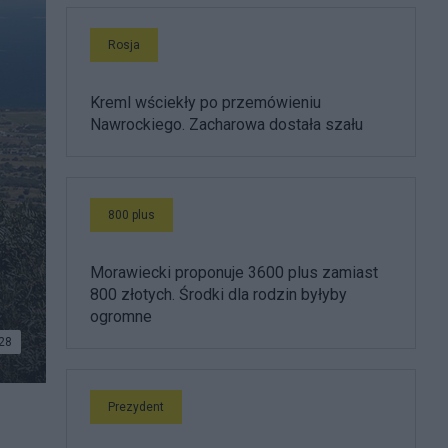
Rosja
Kreml wściekły po przemówieniu
Nawrockiego. Zacharowa dostała szału
800 plus
Morawiecki proponuje 3600 plus zamiast
800 złotych. Środki dla rodzin byłyby
ogromne
28
Prezydent