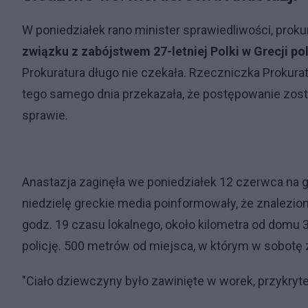
W poniedziałek rano minister sprawiedliwości, prok
związku z zabójstwem 27-letniej Polki w Grecji p
Prokuratura długo nie czekała. Rzeczniczka Prokur
tego samego dnia przekazała, że postępowanie zosta
sprawie.
Anastazja zaginęła we poniedziałek 12 czerwca na g
niedzielę greckie media poinformowały, że znaleziono
godz. 19 czasu lokalnego, około kilometra od domu
policję. 500 metrów od miejsca, w którym w sobotę 
"Ciało dziewczyny było zawinięte w worek, przykryte g