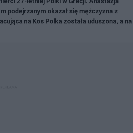
erci 27-letniej Polki w Grecji. Anastazja
ym podejrzanym okazał się mężczyzna z
acująca na Kos Polka została uduszona, a na 