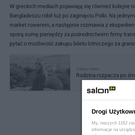
W greckich mediach pojawiają się również kolejne n
Bangladeszu robił tuż po zaginięciu Polki. Na jedn
market rowerem, a następnie rozmawia z ekspedientką
sporą sumę pieniędzy za pośrednictwem firmy transf
pytać o możliwość zakupu biletu lotniczego za grani
Zobacz także
Rodzina rozpacza po śmi
Drogi Użytkow
My, naszych 1162 zau
informacje na urządze