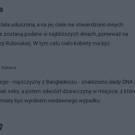
na
tała uduszona, a na jej ciele nie stwierdzono innych
e zostaną podane w najbliższych dniach, ponieważ na
i Rubińskiej. W tym celu ciało kobiety ma być
Reklama
ego - mężczyzny z Bangladeszu - znaleziono ślady DNA 
iali seks, a potem odwiózł dziewczynę w miejsce, z któ
ele miały być wynikiem niedawnego wypadku
nę