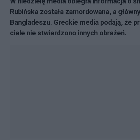
W niedzielę media obiegła informacja o śmi
Rubińska została zamordowana, a główn
Bangladeszu. Greckie media podają, że pr
ciele nie stwierdzono innych obrażeń.