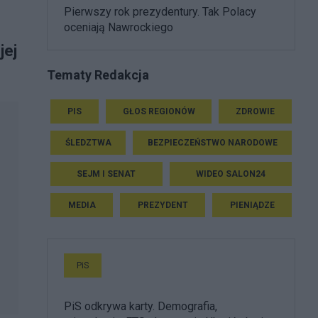
Pierwszy rok prezydentury. Tak Polacy
oceniają Nawrockiego
jej
Tematy Redakcja
PIS
GŁOS REGIONÓW
ZDROWIE
ŚLEDZTWA
BEZPIECZEŃSTWO NARODOWE
SEJM I SENAT
WIDEO SALON24
MEDIA
PREZYDENT
PIENIĄDZE
PiS
PiS odkrywa karty. Demografia,