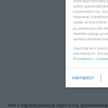
informacje wysyłane 
wybór spersonalizowan
Użytkownika my i Zau
skanować charakterys
zgodę na korzystanie 
ją zmienić/wycofać kl
Niektóre rodzaje prz
takiemu przetwarzaniu
Zapoznaj się z poniż
internetowych. Szcze
Prywatności
i
Cookie
PARTNERZY
Inne z nagrania pokazuje mężczyznę spanikowanego,