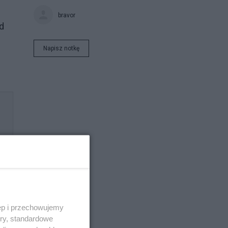
bravor
d
Napisz notkę
ęp i przechowujemy
ory, standardowe