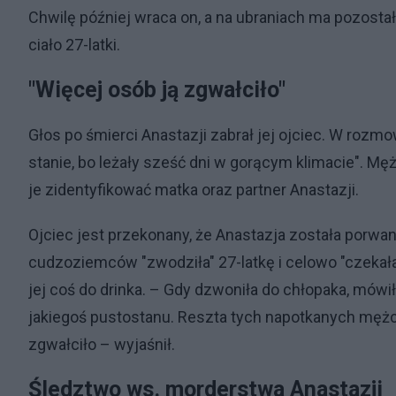
Chwilę później wraca on, a na ubraniach ma pozostał
ciało 27-latki.
"Więcej osób ją zgwałciło"
Głos po śmierci Anastazji zabrał jej ojciec. W rozm
stanie, bo leżały sześć dni w gorącym klimacie". Męż
je zidentyfikować matka oraz partner Anastazji.
Ojciec jest przekonany, że Anastazja została porw
cudzoziemców "zwodziła" 27-latkę i celowo "czekała
jej coś do drinka. – Gdy dzwoniła do chłopaka, mówił
jakiegoś pustostanu. Reszta tych napotkanych mężc
zgwałciło – wyjaśnił.
Śledztwo ws. morderstwa Anastazji