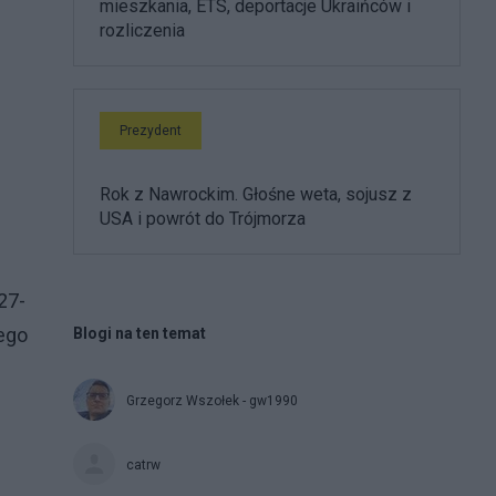
mieszkania, ETS, deportacje Ukraińców i
rozliczenia
Prezydent
Rok z Nawrockim. Głośne weta, sojusz z
USA i powrót do Trójmorza
27-
rego
Blogi na ten temat
Grzegorz Wszołek - gw1990
catrw