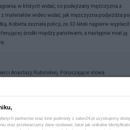
agrania, w których widać, co podejrzany mężczyzna z
ym z materiałów wideo widać, jak mężczyzna podjeżdża po
. Kobieta zeznała policji, że 32-latek najpierw wypłacił
erującej środki między państwami, a następnie miał ją
cę.
erci Anastazji Rubińskiej. Poruszające słowa
niku,
fanych partnerów oraz inne podmioty z salon24.pl uzyskujemy dost
niu oraz przetwarzamy dane osobowe, takie jak unikalne identyfikat