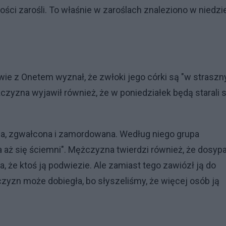
ości zarośli. To właśnie w zaroślach znaleziono w niedzi
owie z Onetem wyznał, że zwłoki jego córki są "w strasz
czyzna wyjawił również, że w poniedziałek będą starali s
ana, zgwałcona i zamordowana. Według niego grupa
 aż się ściemni". Mężczyzna twierdzi również, że dosyp
a, że ktoś ją podwiezie. Ale zamiast tego zawiózł ją do
zyzn może dobiegła, bo słyszeliśmy, że więcej osób ją