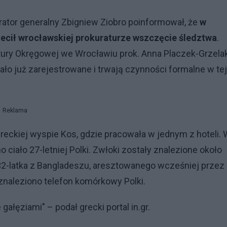
urator generalny Zbigniew Ziobro poinformował, że
w
olecił wrocławskiej prokuraturze wszczęcie śledztwa
.
atury Okręgowej we Wrocławiu prok. Anna Placzek-Grzela
ło już zarejestrowane i trwają czynności formalne w tej
Reklama
reckiej wyspie Kos, gdzie pracowała w jednym z hoteli. 
 ciało 27-letniej Polki. Zwłoki zostały znalezione około
 32-latka z Bangladeszu, aresztowanego wcześniej przez
znaleziono telefon komórkowy Polki.
ałęziami" – podał grecki portal in.gr.