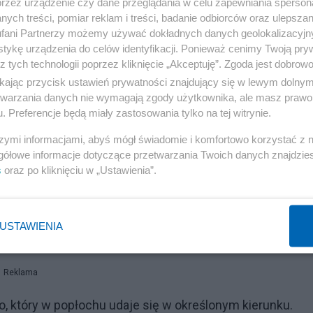
przez urządzenie czy dane przeglądania w celu zapewniania sperson
ych treści, pomiar reklam i treści, badanie odbiorców oraz ulepszan
fani Partnerzy możemy używać dokładnych danych geolokalizacyjn
tykę urządzenia do celów identyfikacji. Ponieważ cenimy Twoją pry
z tych technologii poprzez kliknięcie „Akceptuję”. Zgoda jest dobro
ikając przycisk ustawień prywatności znajdujący się w lewym dolny
etwarzania danych nie wymagają zgody użytkownika, ale masz prawo 
. Preferencje będą miały zastosowania tylko na tej witrynie.
szymi informacjami, abyś mógł świadomie i komfortowo korzystać z
gółowe informacje dotyczące przetwarzania Twoich danych znajdzi
s
oraz po kliknięciu w „Ustawienia”.
USTAWIENIA
Reklama
 który w popłochu udaje się w określonym kierunku.