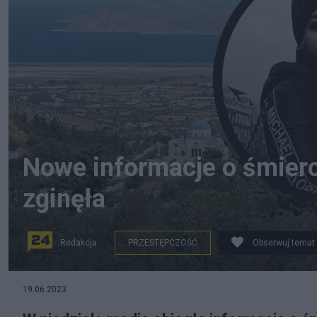
Nowe informacje o śmierc
zginęła
Redakcja
PRZESTĘPCZOŚĆ
Obserwuj temat
(Anastazja Rybińska została uduszona. Fot. Wikipedia,
19.06.2023