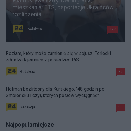
PiS odkrywa karty. Demografia,
mieszkania, ETS, deportacje Ukraińców i
rozliczenia
Redakcja
197
Rozłam, który może zamienić się w sojusz. Terlecki
zdradza tajemnice z posiedzeń PiS
Redakcja
89
Hofman bezlitosny dla Kurskiego. "48 godzin po
Smoleńsku liczył, których posłów wyciągnąć"
Redakcja
85
Najpopularniejsze