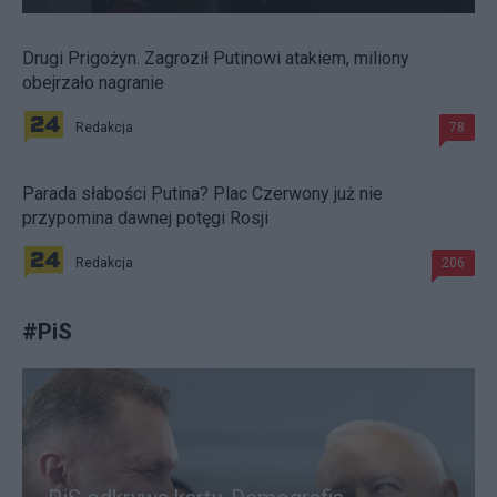
Drugi Prigożyn. Zagroził Putinowi atakiem, miliony
obejrzało nagranie
Redakcja
78
Parada słabości Putina? Plac Czerwony już nie
przypomina dawnej potęgi Rosji
Redakcja
206
#
PiS