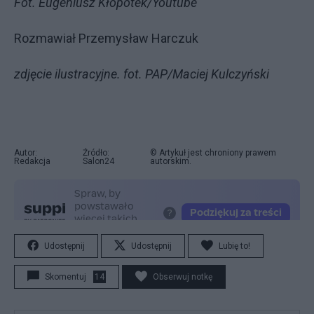
Fot. Eugeniusz Kłopotek/Youtube
Rozmawiał Przemysław Harczuk
zdjęcie ilustracyjne. fot. PAP/Maciej Kulczyński
Autor:
Źródło:
© Artykuł jest chroniony prawem
Redakcja
Salon24
autorskim.
Udostępnij
Udostępnij
Lubię to!
Skomentuj
14
Obserwuj notkę