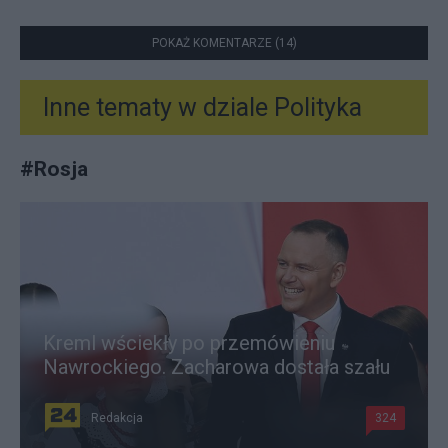
POKAŻ KOMENTARZE (14)
Inne tematy w dziale
Polityka
#
Rosja
Kreml wściekły po przemówieniu
Nawrockiego. Zacharowa dostała szału
Redakcja
324