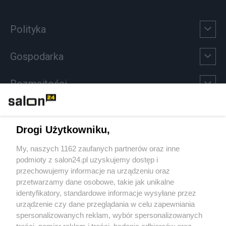
Polityka
Gospodarka
Rozmaitości
Technologie
Drogi Użytkowniku,
Sport
My, naszych 1162 zaufanych partnerów oraz inne
podmioty z salon24.pl uzyskujemy dostęp i
Społeczeństwo
przechowujemy informacje na urządzeniu oraz
przetwarzamy dane osobowe, takie jak unikalne
Kultura
identyfikatory, standardowe informacje wysyłane przez
urządzenie czy dane przeglądania w celu zapewniania
spersonalizowanych reklam, wybór spersonalizowanych
treści, pomiar reklam i treści, badanie odbiorców oraz