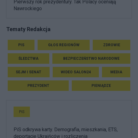
Pierwszy rok prezydentury. Tak Polacy oceniają
Nawrockiego
Tematy Redakcja
PIS
GŁOS REGIONÓW
ZDROWIE
ŚLEDZTWA
BEZPIECZEŃSTWO NARODOWE
SEJM I SENAT
WIDEO SALON24
MEDIA
PREZYDENT
PIENIĄDZE
PiS
PiS odkrywa karty. Demografia, mieszkania, ETS,
deportacje Ukraińców i rozliczenia