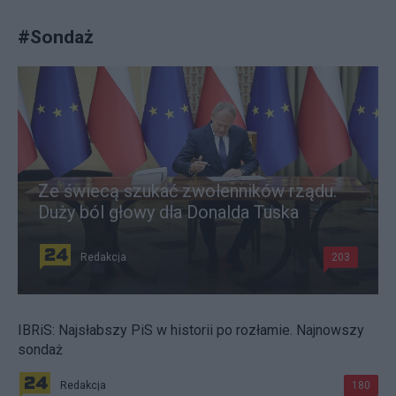
#
Sondaż
Ze świecą szukać zwolenników rządu.
Duży ból głowy dla Donalda Tuska
Redakcja
203
IBRiS: Najsłabszy PiS w historii po rozłamie. Najnowszy
sondaż
Redakcja
180