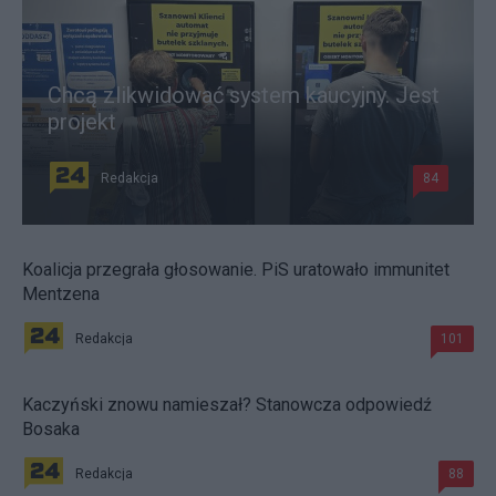
Chcą zlikwidować system kaucyjny. Jest
projekt
Redakcja
84
Koalicja przegrała głosowanie. PiS uratowało immunitet
Mentzena
Redakcja
101
Kaczyński znowu namieszał? Stanowcza odpowiedź
Bosaka
Redakcja
88