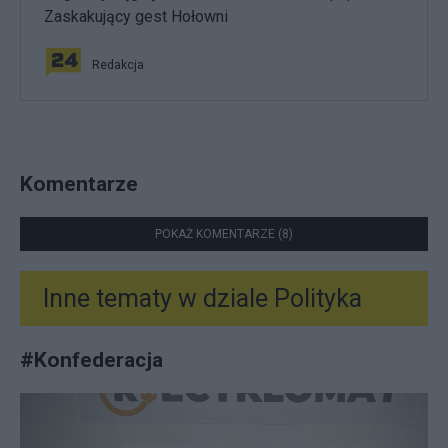
Zaskakujący gest Hołowni
Redakcja
Komentarze
POKAŻ KOMENTARZE (8)
Inne tematy w dziale
Polityka
#
Konfederacja