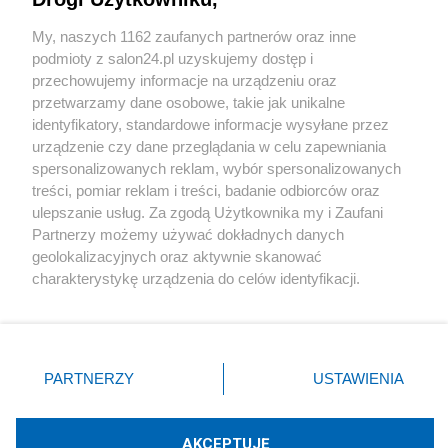
Sport
My, naszych 1162 zaufanych partnerów oraz inne
podmioty z salon24.pl uzyskujemy dostęp i
Społeczeństwo
przechowujemy informacje na urządzeniu oraz
przetwarzamy dane osobowe, takie jak unikalne
Kultura
identyfikatory, standardowe informacje wysyłane przez
urządzenie czy dane przeglądania w celu zapewniania
spersonalizowanych reklam, wybór spersonalizowanych
treści, pomiar reklam i treści, badanie odbiorców oraz
ulepszanie usług. Za zgodą Użytkownika my i Zaufani
X
Facebook
Instagram
Youtube
Partnerzy możemy używać dokładnych danych
geolokalizacyjnych oraz aktywnie skanować
charakterystykę urządzenia do celów identyfikacji.
Web Content Media sp. z o. o. © 2022
Ponieważ cenimy Twoją prywatność, prosimy o zgodę na
korzystanie z tych technologii poprzez kliknięcie
„Akceptuję”. Zgoda jest dobrowolna i zawsze możesz ją
Pomoc
O nas
Praca
Reklama
Kontakt
zmienić/wycofać klikając przycisk ustawień prywatności
PARTNERZY
USTAWIENIA
znajdujący się w lewym dolnym rogu strony
. Niektóre
rodzaje przetwarzania danych nie wymagają zgody
użytkownika, ale masz prawo sprzeciwić się takiemu
AKCEPTUJĘ