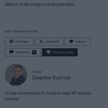
dobrze to do czego zostali powołani.
Autor: Zbigniew Kuźmiuk
Udostępnij
Udostępnij
Lubię to!
Skomentuj
8
Obserwuj notkę
O mnie
Zbigniew Kuźmiuk
Dr nauk ekonomicznych, Poseł na Sejm RP obecnej
kadencji