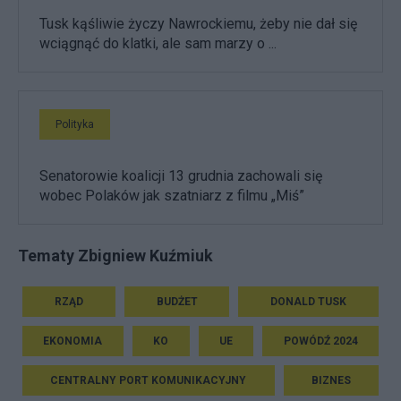
Tusk kąśliwie życzy Nawrockiemu, żeby nie dał się
wciągnąć do klatki, ale sam marzy o ...
Polityka
Senatorowie koalicji 13 grudnia zachowali się
wobec Polaków jak szatniarz z filmu „Miś”
Tematy Zbigniew Kuźmiuk
RZĄD
BUDŻET
DONALD TUSK
EKONOMIA
KO
UE
POWÓDŹ 2024
CENTRALNY PORT KOMUNIKACYJNY
BIZNES