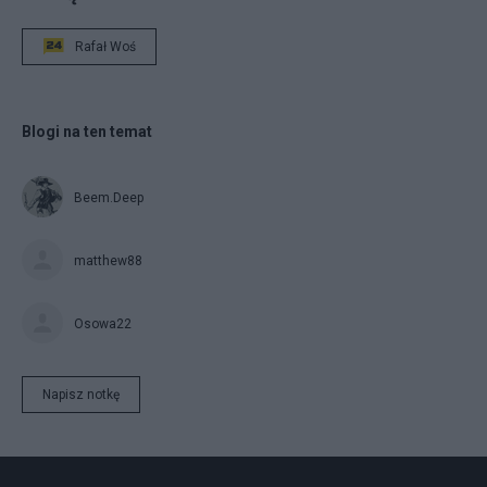
Rafał Woś
Blogi na ten temat
Beem.Deep
matthew88
Osowa22
Napisz notkę