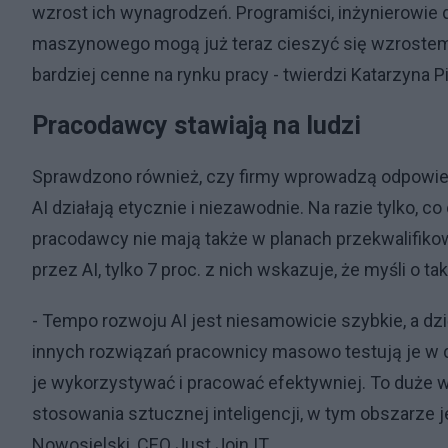
wzrost ich wynagrodzeń. Programiści, inżynierowie d
maszynowego mogą już teraz cieszyć się wzrostem
bardziej cenne na rynku pracy - twierdzi Katarzyna 
Pracodawcy stawiają na ludzi
Sprawdzono również, czy firmy wprowadzą odpowied
AI działają etycznie i niezawodnie. Na razie tylko, c
pracodawcy nie mają także w planach przekwalifiko
przez AI, tylko 7 proc. z nich wskazuje, że myśli o t
- Tempo rozwoju AI jest niesamowicie szybkie, a d
innych rozwiązań pracownicy masowo testują je w d
je wykorzystywać i pracować efektywniej. To duże w
stosowania sztucznej inteligencji, w tym obszarze 
Nowosielski, CEO Just Join IT.