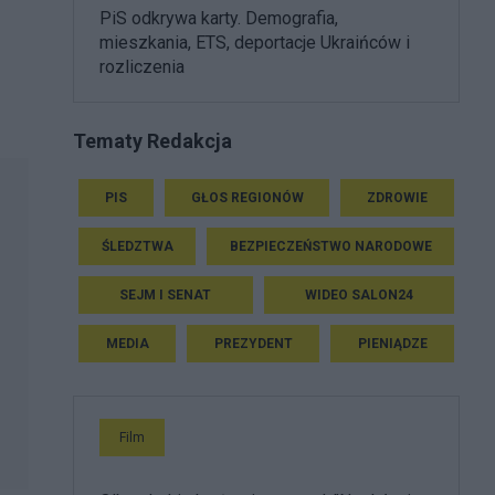
PiS odkrywa karty. Demografia,
mieszkania, ETS, deportacje Ukraińców i
rozliczenia
Tematy Redakcja
PIS
GŁOS REGIONÓW
ZDROWIE
ŚLEDZTWA
BEZPIECZEŃSTWO NARODOWE
SEJM I SENAT
WIDEO SALON24
MEDIA
PREZYDENT
PIENIĄDZE
Film