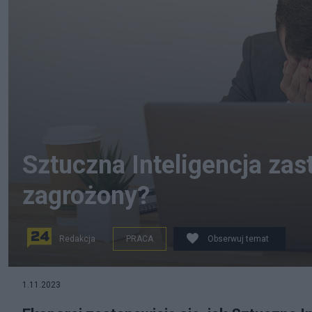
Sztuczna Inteligencja zas
zagrożony?
Redakcja
PRACA
Obserwuj temat
Sztuczna Inteligencja a rynek pracy. Fot. commons.wik
1.11.2023