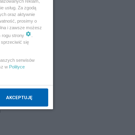
alizowanych reklam,
ie usług. Za zgodą
ych oraz aktywnie
watność, prosimy o
wolna i zawsze możesz
h
m rogu strony
.
sprzeciwić się
 naszych serwisów
esz w
Polityce
 w
AKCEPTUJĘ
h