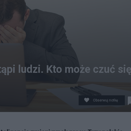
tąpi ludzi. Kto może czuć si
Obserwuj notkę
imedia.org