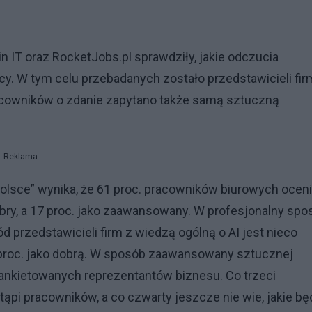
in IT oraz RocketJobs.pl sprawdziły, jakie odczucia
y. W tym celu przebadanych zostało przedstawicieli firm
cowników o zdanie zapytano także samą sztuczną
Reklama
 Polsce” wynika, że 61 proc. pracowników biurowych ocen
obry, a 17 proc. jako zaawansowany. W profesjonalny spo
d przedstawicieli firm z wiedzą ogólną o AI jest nieco
3 proc. jako dobrą. W sposób zaawansowany sztucznej
 ankietowanych reprezentantów biznesu. Co trzeci
ąpi pracowników, a co czwarty jeszcze nie wie, jakie bę