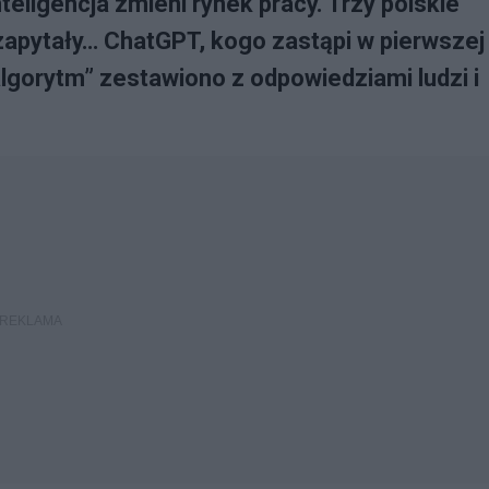
teligencja zmieni rynek pracy. Trzy polskie
 zapytały… ChatGPT, kogo zastąpi w pierwszej
algorytm” zestawiono z odpowiedziami ludzi i