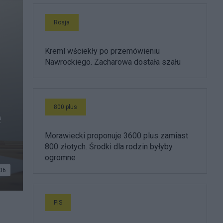
Rosja
Kreml wściekły po przemówieniu
Nawrockiego. Zacharowa dostała szału
800 plus
ę
Morawiecki proponuje 3600 plus zamiast
800 złotych. Środki dla rodzin byłyby
ogromne
36
PiS