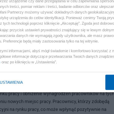
przez urządzenie czy dane przeglądania w celu zapewniania sperson
1,5 proc. ankietowanych uważa, że żaden z obszarów
ych treści, pomiar reklam i treści, badanie odbiorców oraz ulepszan
fani Partnerzy możemy używać dokładnych danych geolokalizacyjn
nych pracowników 28 proc. uważa, że przez AI
tykę urządzenia do celów identyfikacji. Ponieważ cenimy Twoją pry
odwrotnie. Ponad połowa (54 proc.) stwierdza, że AI nie
z tych technologii poprzez kliknięcie „Akceptuję”. Zgoda jest dobro
są w tej kwestii nieco bardziej spokojni. 60 proc. z nic
ikając przycisk ustawień prywatności znajdujący się w lewym dolny
etwarzania danych nie wymagają zgody użytkownika, ale masz prawo 
ń. Wciąż jednak 23 proc. z nich wskazuje, że sztuczna
. Preferencje będą miały zastosowania tylko na tej witrynie.
szymi informacjami, abyś mógł świadomie i komfortowo korzystać z
gółowe informacje dotyczące przetwarzania Twoich danych znajdzi
Reklama
s
oraz po kliknięciu w „Ustawienia”.
cy i ma potencjał do dalszego kształtowania wynagrodzeń
tarzalne zadania, co może prowadzić do zmniejszenia
USTAWIENIA
ch zadań. W rezultacie niektóre stanowiska mogą ulec
ynku pracy i obniżenie wynagrodzeń pracowników na tyc
niu nowych miejsc pracy. Pracownicy, którzy zdobędą
cyjni na rynku pracy, co może wpłynąć pozytywnie na