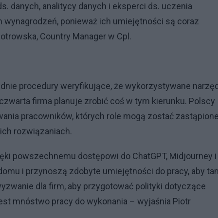
s. danych, analitycy danych i eksperci ds. uczenia
 wynagrodzeń, ponieważ ich umiejętności są coraz
Piotrowska, Country Manager w Cpl.
nie procedury weryfikujące, że wykorzystywane narzę
o czwarta firma planuje zrobić coś w tym kierunku. Polscy
wania pracowników, których role mogą zostać zastąpion
akich rozwiązaniach.
zięki powszechnemu dostępowi do ChatGPT, Midjourney i
omu i przynoszą zdobyte umiejętności do pracy, aby ta
yzwanie dla firm, aby przygotować polityki dotyczące
jest mnóstwo pracy do wykonania – wyjaśnia Piotr