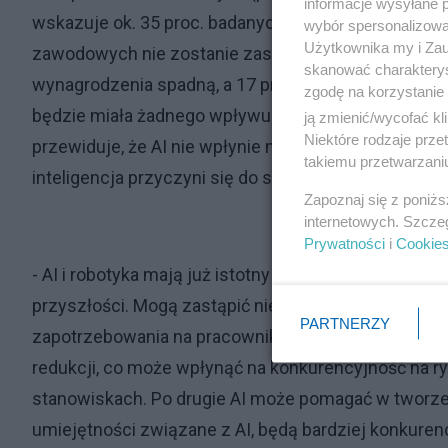
informacje wysyłane 
wskazuje ok. 35 proc. badanych osób. Co ciekawe, 
wybór spersonalizowan
Użytkownika my i Zau
zawodowych nie zostanie zastąpiony. Spośród bada
skanować charakterys
wynagrodzenia spadną, a 17 proc. wierzy, że będzie 
zgodę na korzystanie 
będzie miała żadnego wpływu na zarobki. Pracodawcy 
ją zmienić/wycofać kl
Niektóre rodzaje prz
przewiduje, że AI nie wpłynie na poziom wynagrodze
takiemu przetwarzaniu
inteligencja przyczyni się do spadku zarobków.
Zapoznaj się z poniż
internetowych. Szcze
Prywatności
i
Cookie
- AI i robotyka mają już istotny wpływ na rynek pra
przyszłości. Mogą zastąpić niektóre rutynowe i pow
PARTNERZY
zapotrzebowania na pracowników do wykonywania ty
redukcji, co może wpłynąć na konkurencyjność na r
stanowiskach. Po drugie AI może pomagać w tworze
umiejętności związane z AI, będą bardziej konkuren