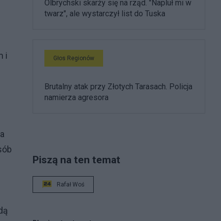
Olbrychski skarży się na rząd. "Napluł mi w
twarz", ale wystarczył list do Tuska
 i
Głos Regionów
Brutalny atak przy Złotych Tarasach. Policja
namierza agresora
ia
sób
Piszą na ten temat
Rafał Woś
dą