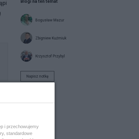
Blogi na ten temat
ąpi
ą
Bogusław Mazur
Zbigniew Kuźmiuk
Krzysztof Przybyl
Napisz notkę
a
ęp i przechowujemy
ory, standardowe