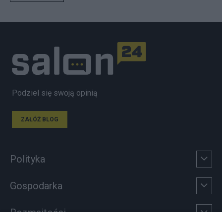
Podziel się swoją opinią
ZAŁÓŻ BLOG
Polityka
Gospodarka
Rozmaitości