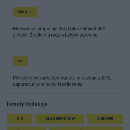
800 plus
Morawiecki proponuje 3600 plus zamiast 800
złotych. Środki dla rodzin byłyby ogromne
PiS
PiS odkrywa karty. Demografia, mieszkania, ETS,
deportacje Ukraińców i rozliczenia
Tematy Redakcja
PIS
GŁOS REGIONÓW
ZDROWIE