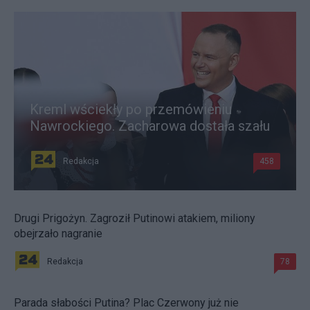
Kreml wściekły po przemówieniu
Nawrockiego. Zacharowa dostała szału
Redakcja
458
Drugi Prigożyn. Zagroził Putinowi atakiem, miliony
obejrzało nagranie
Redakcja
78
Parada słabości Putina? Plac Czerwony już nie