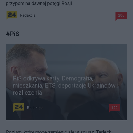
przypomina dawnej potęgi Rosji
Redakcja
206
#
PiS
PiS odkrywa karty. Demografia,
mieszkania, ETS, deportacje Ukraińców i
rozliczenia
Redakcja
199
Rozłam, który może zamienić się w sojusz. Terlecki