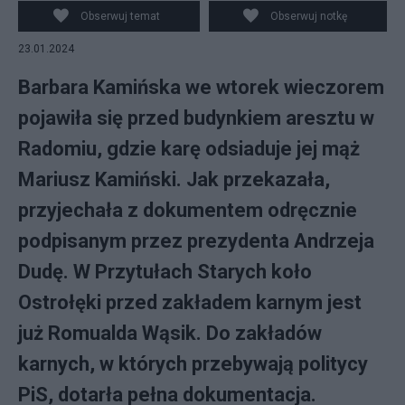
Kacper Kamiński (C-P) podczas manifestacji przed
Obserwuj temat
Obserwuj notkę
Aresztem Śledczym w Radomiu. Fot. PAP/Piotr Polak
23.01.2024
Barbara Kamińska we wtorek wieczorem
pojawiła się przed budynkiem aresztu w
Radomiu, gdzie karę odsiaduje jej mąż
Mariusz Kamiński. Jak przekazała,
przyjechała z dokumentem odręcznie
podpisanym przez prezydenta Andrzeja
Dudę. W Przytułach Starych koło
Ostrołęki przed zakładem karnym jest
już Romualda Wąsik. Do zakładów
karnych, w których przebywają politycy
PiS, dotarła pełna dokumentacja.