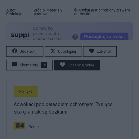
Autor:
Źródło: Materiały
© Artykuł jest chroniony prawem
Redakcja
prasowe
autorskim.
Udostępnij
Udostępnij
Lubię to!
Skomentuj
15
Obserwuj notkę
Polityka
Adwokaci pod parasolem ochronnym. Tysiące
skarg, a i tak są bezkarni
Redakcja