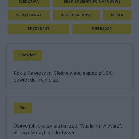
ŚLEDZTWA
BEZPIECZEŃSTWO NARODOWE
SEJM I SENAT
WIDEO SALON24
MEDIA
PREZYDENT
PIENIĄDZE
Prezydent
Rok z Nawrockim. Głośne weta, sojusz z USA i
powrót do Trójmorza
Film
Olbrychski skarży się na rząd. "Napluł mi w twarz",
ale wystarczył list do Tuska