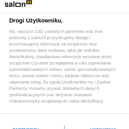
Technologie
Drogi Użytkowniku,
Sport
My, naszych 1162 zaufanych partnerów oraz inne
podmioty z salon24.pl uzyskujemy dostęp i
Społeczeństwo
przechowujemy informacje na urządzeniu oraz
przetwarzamy dane osobowe, takie jak unikalne
Kultura
identyfikatory, standardowe informacje wysyłane przez
urządzenie czy dane przeglądania w celu zapewniania
spersonalizowanych reklam, wybór spersonalizowanych
treści, pomiar reklam i treści, badanie odbiorców oraz
ulepszanie usług. Za zgodą Użytkownika my i Zaufani
X
Facebook
Instagram
Youtube
Partnerzy możemy używać dokładnych danych
geolokalizacyjnych oraz aktywnie skanować
charakterystykę urządzenia do celów identyfikacji.
Web Content Media sp. z o. o. © 2022
Ponieważ cenimy Twoją prywatność, prosimy o zgodę na
korzystanie z tych technologii poprzez kliknięcie
„Akceptuję”. Zgoda jest dobrowolna i zawsze możesz ją
Pomoc
O nas
Praca
Reklama
Kontakt
zmienić/wycofać klikając przycisk ustawień prywatności