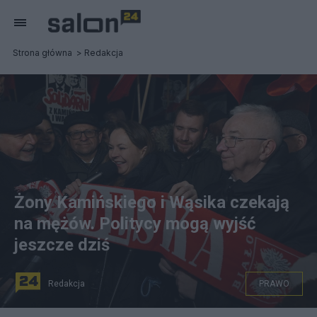
Strona główna
Redakcja
Żony Kamińskiego i Wąsika czekają
na mężów. Politycy mogą wyjść
jeszcze dziś
Redakcja
PRAWO
Żona Mariusza Kamińskiego Barbara Kamińska (C) i syn