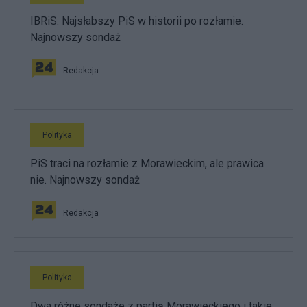
IBRiS: Najsłabszy PiS w historii po rozłamie.
Najnowszy sondaż
Redakcja
Polityka
PiS traci na rozłamie z Morawieckim, ale prawica
nie. Najnowszy sondaż
Redakcja
Polityka
Dwa różne sondaże z partią Morawieckiego i takie