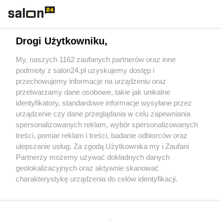
Technologie
Drogi Użytkowniku,
Sport
My, naszych 1162 zaufanych partnerów oraz inne
podmioty z salon24.pl uzyskujemy dostęp i
Społeczeństwo
przechowujemy informacje na urządzeniu oraz
przetwarzamy dane osobowe, takie jak unikalne
Kultura
identyfikatory, standardowe informacje wysyłane przez
urządzenie czy dane przeglądania w celu zapewniania
spersonalizowanych reklam, wybór spersonalizowanych
treści, pomiar reklam i treści, badanie odbiorców oraz
ulepszanie usług. Za zgodą Użytkownika my i Zaufani
X
Facebook
Instagram
Youtube
Partnerzy możemy używać dokładnych danych
geolokalizacyjnych oraz aktywnie skanować
charakterystykę urządzenia do celów identyfikacji.
Web Content Media sp. z o. o. © 2022
Ponieważ cenimy Twoją prywatność, prosimy o zgodę na
korzystanie z tych technologii poprzez kliknięcie
„Akceptuję”. Zgoda jest dobrowolna i zawsze możesz ją
Pomoc
O nas
Praca
Reklama
Kontakt