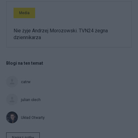
Media
Nie żyje Andrzej Morozowski. TVN24 żegna
dziennikarza
Blogi na ten temat
catrw
julian olech
Układ Otwarty
Napisz notkę