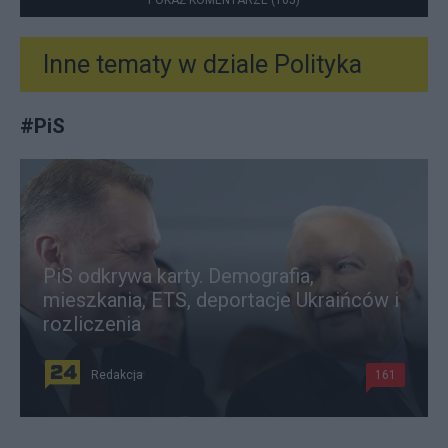
POKAŻ KOMENTARZE (105)
Inne tematy w dziale
Polityka
#
PiS
PiS odkrywa karty. Demografia,
mieszkania, ETS, deportacje Ukraińców i
rozliczenia
Redakcja
161