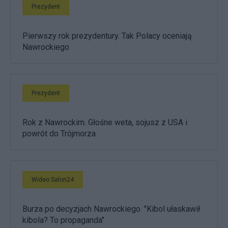
Prezydent
Pierwszy rok prezydentury. Tak Polacy oceniają
Nawrockiego
Prezydent
Rok z Nawrockim. Głośne weta, sojusz z USA i
powrót do Trójmorza
Wideo Salon24
Burza po decyzjach Nawrockiego. "Kibol ułaskawił
kibola? To propaganda"