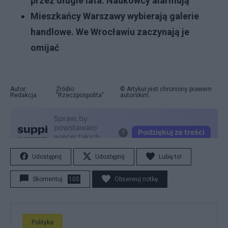
przez długie lata. Naukowcy alarmują
Mieszkańcy Warszawy wybierają galerie
handlowe. We Wrocławiu zaczynają je
omijać
Autor:
Źródło:
© Artykuł jest chroniony prawem
Redakcja
"Rzeczpospolita"
autorskim.
Udostępnij
Udostępnij
Lubię to!
Skomentuj
105
Obserwuj notkę
Polityka