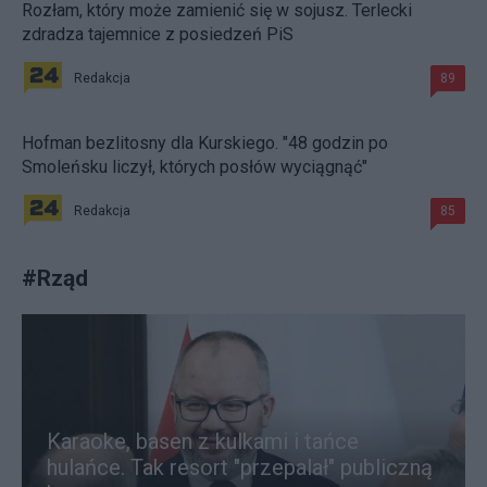
Rozłam, który może zamienić się w sojusz. Terlecki
zdradza tajemnice z posiedzeń PiS
Redakcja
89
Hofman bezlitosny dla Kurskiego. "48 godzin po
Smoleńsku liczył, których posłów wyciągnąć"
Redakcja
85
#
Rząd
Karaoke, basen z kulkami i tańce
hulańce. Tak resort "przepalał" publiczną