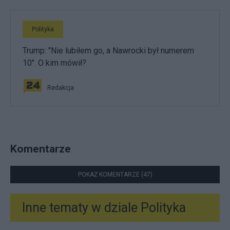
Polityka
Trump: "Nie lubiłem go, a Nawrocki był numerem
10". O kim mówił?
Redakcja
Komentarze
POKAŻ KOMENTARZE (47)
Inne tematy w dziale
Polityka