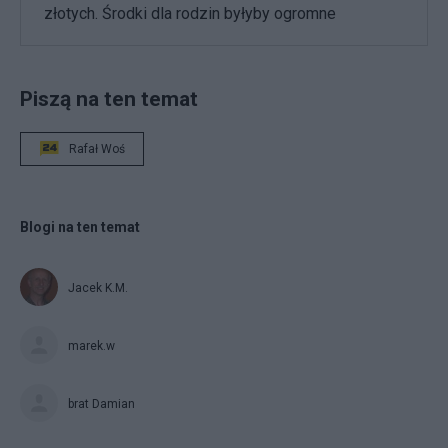
złotych. Środki dla rodzin byłyby ogromne
Piszą na ten temat
Rafał Woś
Blogi na ten temat
Jacek K.M.
marek.w
brat Damian