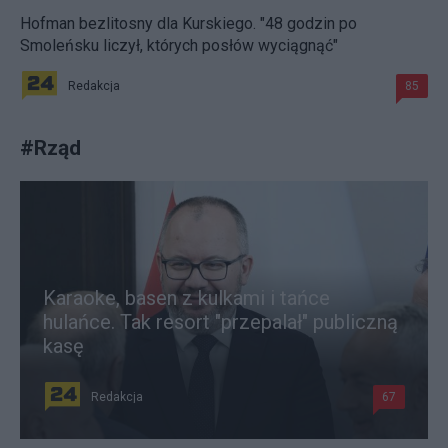
Hofman bezlitosny dla Kurskiego. "48 godzin po
Smoleńsku liczył, których posłów wyciągnąć"
Redakcja
85
#
Rząd
Karaoke, basen z kulkami i tańce
hulańce. Tak resort "przepalał" publiczną
kasę
Redakcja
67