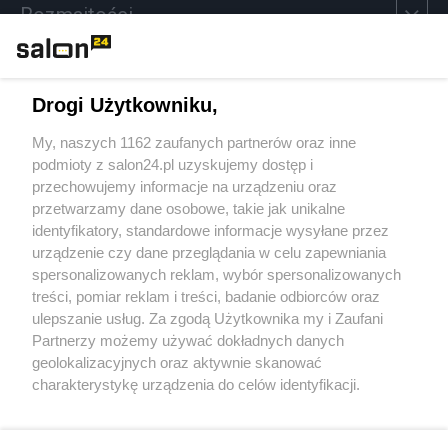
Rozmaitości
Technologie
Drogi Użytkowniku,
Sport
My, naszych 1162 zaufanych partnerów oraz inne
podmioty z salon24.pl uzyskujemy dostęp i
Społeczeństwo
przechowujemy informacje na urządzeniu oraz
przetwarzamy dane osobowe, takie jak unikalne
Kultura
identyfikatory, standardowe informacje wysyłane przez
urządzenie czy dane przeglądania w celu zapewniania
spersonalizowanych reklam, wybór spersonalizowanych
treści, pomiar reklam i treści, badanie odbiorców oraz
ulepszanie usług. Za zgodą Użytkownika my i Zaufani
X
Facebook
Instagram
Youtube
Partnerzy możemy używać dokładnych danych
geolokalizacyjnych oraz aktywnie skanować
charakterystykę urządzenia do celów identyfikacji.
Web Content Media sp. z o. o. © 2022
Ponieważ cenimy Twoją prywatność, prosimy o zgodę na
korzystanie z tych technologii poprzez kliknięcie