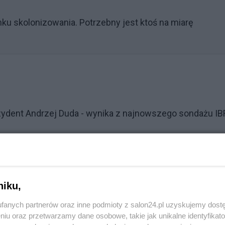
nku skolonizowania. Potrzebny jest ktoś na miarę
zydent Andrzej Duda - wynika z najnowszego sondażu IB
Reklama
aufania we wrześniu 2024 roku. W maju znów ma najlepsz
niku,
decydowanie, 21,4 proc. raczej). To więcej o 1,9 pp. w
fanych partnerów oraz inne podmioty z salon24.pl uzyskujemy dost
niu oraz przetwarzamy dane osobowe, takie jak unikalne identyfikat