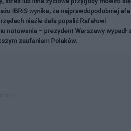
 stres lub inne życiowe przygody mówiło się
dażu IBRiS wynika, że najprawdopodobniej afe
zędach nieźle dała popalić Rafałowi
mu notowania – prezydent Warszawy wypadł 
ększym zaufaniem Polaków.