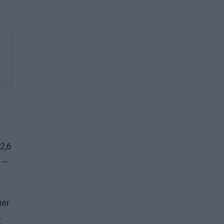
2,6
i —
ier
-