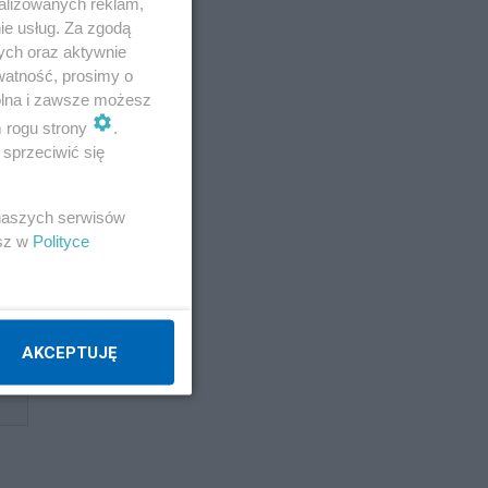
alizowanych reklam,
ie usług. Za zgodą
ych oraz aktywnie
watność, prosimy o
wolna i zawsze możesz
m rogu strony
.
sprzeciwić się
 naszych serwisów
esz w
Polityce
AKCEPTUJĘ