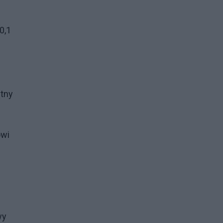
0,1
ętny
owi
wy