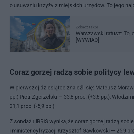
o usuwaniu krzyży z miejskich urzędów. To jego naj
Zobacz także
Warszawski ratusz: To, c
[WYWIAD]
Coraz gorzej radzą sobie politycy le
W pierwszej dziesiątce znaleźli się: Mateusz Morawiec
pp.) Piotr Zgorzelski — 33,8 proc. (+3,6 pp.), Włodzi
31,1 proc. (-5,9 pp.).
Z sondażu IBRiS wynika, że coraz gorzej radzą sobie 
i minister cyfryzacji Krzysztof Gawkowski — 25,9 pro