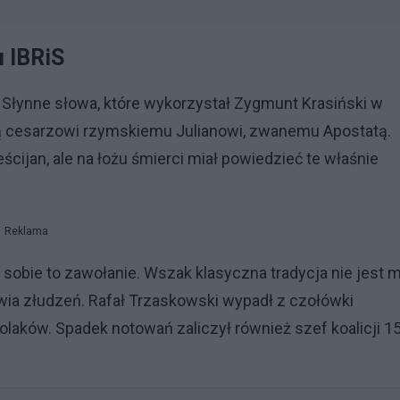
 IBRiS
ac.). Słynne słowa, które wykorzystał Zygmunt Krasiński w
są cesarzowi rzymskiemu Julianowi, zwanemu Apostatą.
cijan, ale na łożu śmierci miał powiedzieć te właśnie
Reklama
sobie to zawołanie. Wszak klasyczna tradycja nie jest 
wia złudzeń. Rafał Trzaskowski wypadł z czołówki
laków. Spadek notowań zaliczył również szef koalicji 1