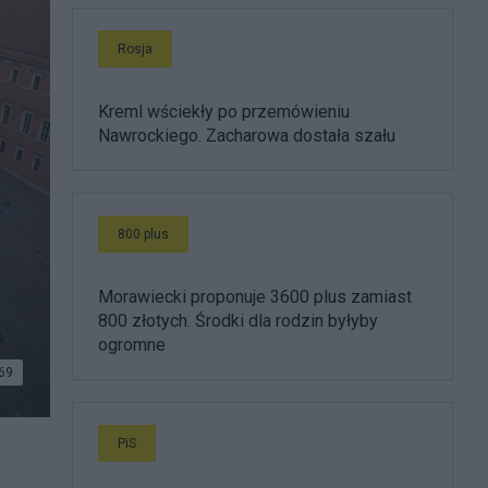
Rosja
Kreml wściekły po przemówieniu
Nawrockiego. Zacharowa dostała szału
800 plus
Morawiecki proponuje 3600 plus zamiast
800 złotych. Środki dla rodzin byłyby
ogromne
69
PiS