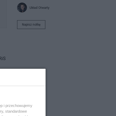
Układ Otwarty
Napisz notkę
RiS
e
ęp i przechowujemy
ory, standardowe