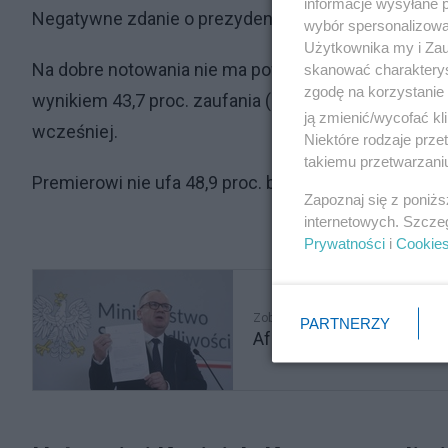
informacje wysyłane 
Negatywne zdanie o prezydencie Polski ma 38,1 proc. (
wybór spersonalizowan
Użytkownika my i Zau
Na dobre notowania nie ma powodu narzekać premier
skanować charakterys
zgodę na korzystanie 
wynikiem 43,7 proc. zaufania (20 proc. zdecydowanie, 
ją zmienić/wycofać kl
wcześniej.
Niektóre rodzaje prz
takiemu przetwarzaniu
Premierowi nie ufa 48,9 proc. badanych (-0,1 pp.), a 
Zapoznaj się z poniż
internetowych. Szcze
Prywatności
i
Cookie
Zobacz także
PARTNERZY
Afera Pegasusa. Bodnar