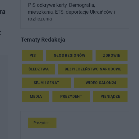
PiS odkrywa karty. Demografia,
ra
mieszkania, ETS, deportacje Ukraińców i
rozliczenia
z
Tematy Redakcja
PIS
GŁOS REGIONÓW
ZDROWIE
ŚLEDZTWA
BEZPIECZEŃSTWO NARODOWE
SEJM I SENAT
WIDEO SALON24
MEDIA
PREZYDENT
PIENIĄDZE
Prezydent