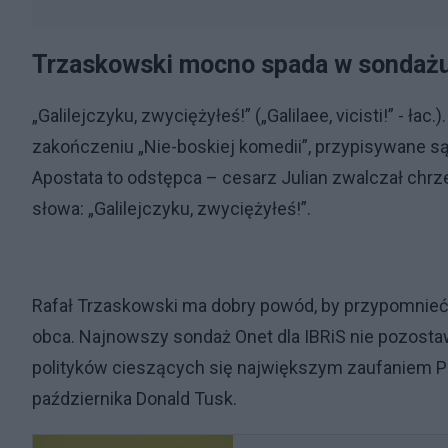
Trzaskowski mocno spada w sondażu
„Galilejczyku, zwyciężyłeś!” („Galilaee, vicisti!” - ł
zakończeniu „Nie-boskiej komedii”, przypisywane 
Apostata to odstępca – cesarz Julian zwalczał chrześ
słowa: „Galilejczyku, zwyciężyłeś!”.
Rafał Trzaskowski ma dobry powód, by przypomnieć 
obca. Najnowszy sondaż Onet dla IBRiS nie pozosta
polityków cieszących się największym zaufaniem Po
października Donald Tusk.