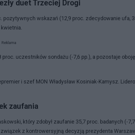
ezły duet Trzeciej Drogi
. pozytywnych wskazań (12,9 proc. zdecydowanie ufa, 3
 kwietnia.
Reklama
proc. uczestników sondażu (-7,6 pp.), a pozostaje oboj
 wicepremier i szef MON Władysław Kosiniak-Kamysz. Lider
ek zaufania
kowski, który zdobył zaufanie 35,7 proc. badanych (-7,7
a związek z kontrowersyjną decyzją prezydenta Warsza