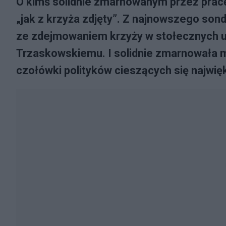
O kimś solidnie zmarnowanym przez pracę,
„jak z krzyża zdjęty”. Z najnowszego son
ze zdejmowaniem krzyży w stołecznych ur
Trzaskowskiemu. I solidnie zmarnowała 
czołówki polityków cieszących się najwi