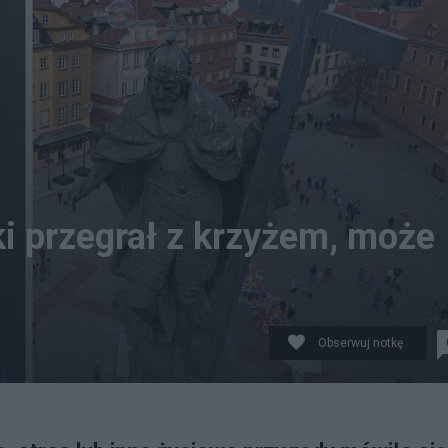
i przegrał z krzyżem, może
Obserwuj notkę
ących się największym zaufaniem Polaków.