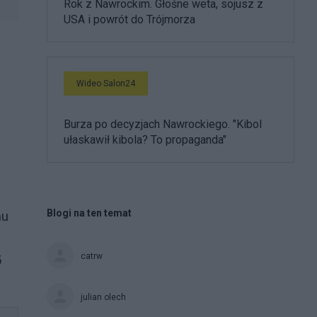
Rok z Nawrockim. Głośne weta, sojusz z
USA i powrót do Trójmorza
Wideo Salon24
Burza po decyzjach Nawrockiego. "Kibol
ułaskawił kibola? To propaganda"
Blogi na ten temat
mu
catrw
5
julian olech