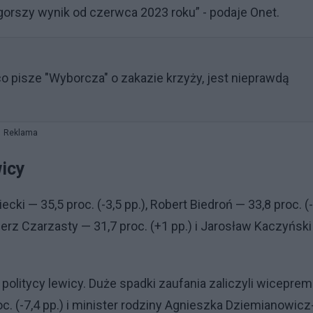
gorszy wynik od czerwca 2023 roku” - podaje Onet.
o pisze "Wyborcza" o zakazie krzyży, jest nieprawdą
Reklama
wicy
ki — 35,5 proc. (-3,5 pp.), Robert Biedroń — 33,8 proc. (-
mierz Czarzasty — 31,7 proc. (+1 pp.) i Jarosław Kaczyńsk
politycy lewicy. Duże spadki zaufania zaliczyli wiceprem
c. (-7,4 pp.) i minister rodziny Agnieszka Dziemianowicz