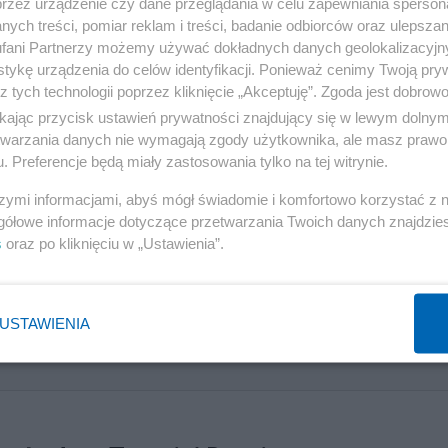
przez urządzenie czy dane przeglądania w celu zapewniania sperson
-7,2 pp.), a neutralne 15,2 proc. (+9,5 pp.).
ych treści, pomiar reklam i treści, badanie odbiorców oraz ulepszan
fani Partnerzy możemy używać dokładnych danych geolokalizacyjn
 Donald Tusk. Szef rządu zajmuje drugie miejsce z
tykę urządzenia do celów identyfikacji. Ponieważ cenimy Twoją pry
z tych technologii poprzez kliknięcie „Akceptuję”. Zgoda jest dobro
23,7 proc. raczej). To mniej o 1,3 pp. niż miesiąc
ikając przycisk ustawień prywatności znajdujący się w lewym dolny
etwarzania danych nie wymagają zgody użytkownika, ale masz prawo 
. Preferencje będą miały zastosowania tylko na tej witrynie.
obojętnie wypowiada się o nim 7 proc. (+1,3 pp.).
szymi informacjami, abyś mógł świadomie i komfortowo korzystać z
gółowe informacje dotyczące przetwarzania Twoich danych znajdzi
Reklama
s
oraz po kliknięciu w „Ustawienia”.
USTAWIENIA
 wnioskuje o uchylenie immunitetu ważnego posła PiS