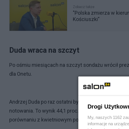
Zobacz także
"Polska zmierza w kieru
Kościuszki"
Duda wraca na szczyt
Po ośmiu miesiącach na szczyt sondażu wrócił pre
dla Onetu.
Andrzej Duda po raz ostatni był liderem rankingu z
Drogi Użytkow
notowania. To wynik 44,1 proc. zaufania (24,9 proc. z
My, naszych 1162 zau
porównaniu z kwietniowym pomiarem.
informacje na urządze