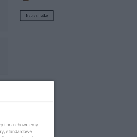
Napisz notkę
ęp i przechowujemy
ory, standardowe