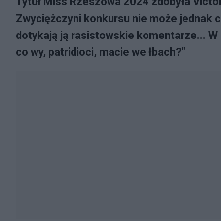
Tytuł Miss Rzeszowa 2024 zdobyła Victor
Zwyciężczyni konkursu nie może jednak c
dotykają ją rasistowskie komentarze... W 
co wy, patridioci, macie we łbach?"