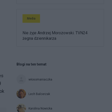
Media
Nie żyje Andrzej Morozowski. TVN24
żegna dziennikarza
Blogi na ten temat
es
włosomaniaczka
ł
rok
Lech Balcerzak
Karolina Nowicka