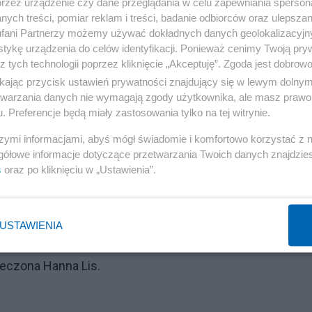
przez urządzenie czy dane przeglądania w celu zapewniania sperson
ych treści, pomiar reklam i treści, badanie odbiorców oraz ulepszan
jtu, jaka w ostatnich dniach mnie dosięgnęła, jest po pro
fani Partnerzy możemy używać dokładnych danych geolokalizacyjn
 że ja wygrałam. To jest takie żałosne (...). Nie zostawię
tykę urządzenia do celów identyfikacji. Ponieważ cenimy Twoją pry
podziewałam.
z tych technologii poprzez kliknięcie „Akceptuję”. Zgoda jest dobro
ikając przycisk ustawień prywatności znajdujący się w lewym dolny
etwarzania danych nie wymagają zgody użytkownika, ale masz prawo 
. Preferencje będą miały zastosowania tylko na tej witrynie.
za samo podkarpackie miasto i szybko stała się głoś
szymi informacjami, abyś mógł świadomie i komfortowo korzystać z
 tyle oburzył hejt kierowany w stronę Forres, że
gółowe informacje dotyczące przetwarzania Twoich danych znajdzi
s
oraz po kliknięciu w „Ustawienia”.
ż w "patr-idiotów"...
Reklama
USTAWIENIA
a. A na Twitterze taki komentarz. K**wa mać, co wy,
ieczona Hanna Lis.