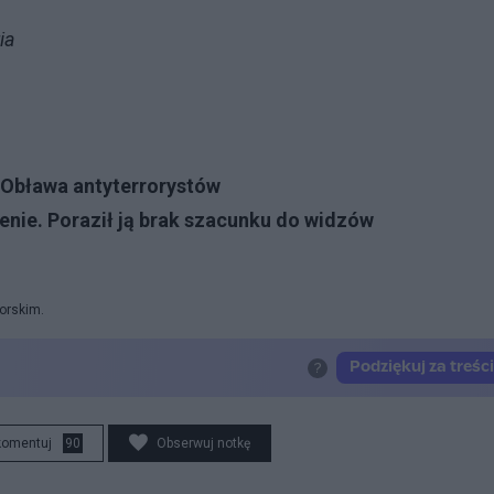
ia
 Obława antyterrorystów
enie. Poraził ją brak szacunku do widzów
orskim.
komentuj
90
Obserwuj notkę