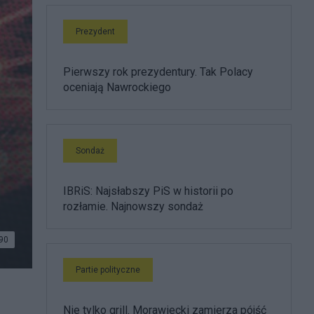
Prezydent
Pierwszy rok prezydentury. Tak Polacy
oceniają Nawrockiego
Sondaż
IBRiS: Najsłabszy PiS w historii po
rozłamie. Najnowszy sondaż
90
Partie polityczne
Nie tylko grill. Morawiecki zamierza pójść