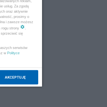
alizowanych reklam,
ie usług. Za zgodą
stu
ych oraz aktywnie
 tej
watność, prosimy o
wolna i zawsze możesz
m rogu strony
.
sprzeciwić się
nym
 naszych serwisów
esz w
Polityce
AKCEPTUJĘ