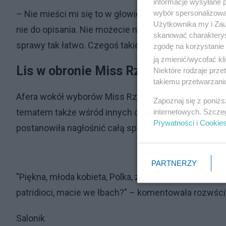
informacje wysyłane 
wybór spersonalizowan
– Nie mieści mi się to w głowie, skala chamstwa i he
Użytkownika my i Zau
nie do opisania. Nie możecie niektórzy przeboleć tego,
skanować charakterys
sprawy tak łatwo. Czegoś takiego się w życiu nie s
zgodę na korzystanie 
ją zmienić/wycofać kl
Lis w obronie Miss Rzeszowa
Niektóre rodzaje prz
takiemu przetwarzaniu
Afera wokół wyborów Miss Rzeszowa 2024 wyszła po
Zapoznaj się z poniż
tematem także wśród innych celebrytów. Hannę Lis na
internetowych. Szcze
Prywatności
i
Cookie
postanowiła nagłośnić całą sprawę, uderzając równie
PARTNERZY
"Piękna, młoda kobieta, Polka, zostaje miss Rzeszow
patridioci, macie we łbach?" – komentowała rozwśc
Salonik