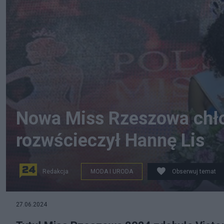
Nowa Miss Rzeszowa chło
rozwścieczył Hannę Lis
Redakcja
MODA I URODA
Obserwuj temat
Miss Rzeszowa 2024. Fot. Instagram/@forrest_victori
27.06.2024