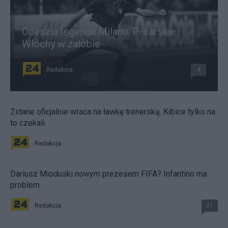
Odeszła legenda Milanu. Piłkarskie
Włochy w żałobie
Redakcja
4
Zidane oficjalnie wraca na ławkę trenerską. Kibice tylko na
to czekali
Redakcja
Dariusz Mioduski nowym prezesem FIFA? Infantino ma
problem
Redakcja
21