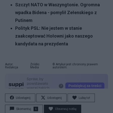
Szczyt NATO w Waszyngtonie. Ogromna
wpadka Bidena - pomylił Zełenskiego z
Putinem
Polityk PSL: Nie jestem w stanie
zaakceptować Hołowni jako naszego
kandydata na prezydenta
Autor:
Źródło:
© Artykuł jest chroniony prawem
Redakcja
Media
autorskim.
Udostępnij
Udostępnij
Lubię to!
Skomentuj
6
Obserwuj notkę