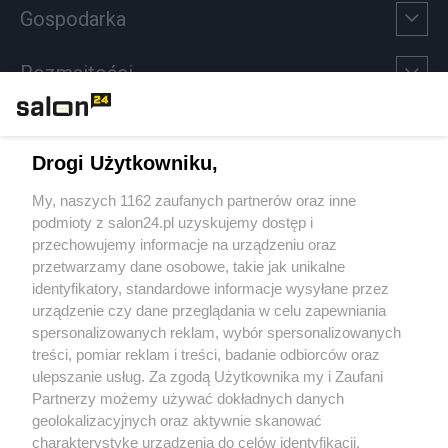
Gospodarka
Rozmaitości
Technologie
Drogi Użytkowniku,
Sport
My, naszych 1162 zaufanych partnerów oraz inne
podmioty z salon24.pl uzyskujemy dostęp i
Społeczeństwo
przechowujemy informacje na urządzeniu oraz
przetwarzamy dane osobowe, takie jak unikalne
Kultura
identyfikatory, standardowe informacje wysyłane przez
urządzenie czy dane przeglądania w celu zapewniania
spersonalizowanych reklam, wybór spersonalizowanych
treści, pomiar reklam i treści, badanie odbiorców oraz
ulepszanie usług. Za zgodą Użytkownika my i Zaufani
X
Facebook
Instagram
Youtube
Partnerzy możemy używać dokładnych danych
geolokalizacyjnych oraz aktywnie skanować
charakterystykę urządzenia do celów identyfikacji.