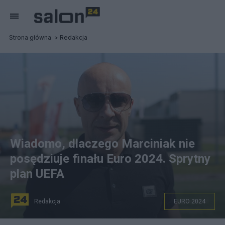
Strona główna
Redakcja
Wiadomo, dlaczego Marciniak nie
posędziuje finału Euro 2024. Sprytny
plan UEFA
Redakcja
EURO 2024
Źródło zdjęcia: PAP/Sędzia piłkarski Szymon Marciniak