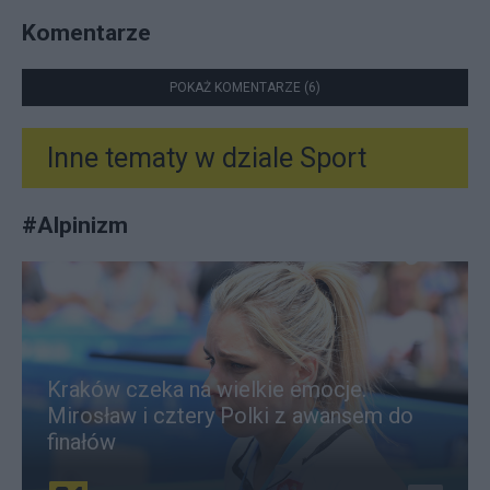
Komentarze
POKAŻ KOMENTARZE (6)
Inne tematy w dziale
Sport
#
Alpinizm
Kraków czeka na wielkie emocje.
Mirosław i cztery Polki z awansem do
finałów