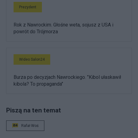
Prezydent
Rok z Nawrockim. Głośne weta, sojusz z USA i
powrót do Trójmorza
Wideo Salon24
Burza po decyzjach Nawrockiego. "Kibol ułaskawił
kibola? To propaganda"
Piszą na ten temat
Rafał Woś