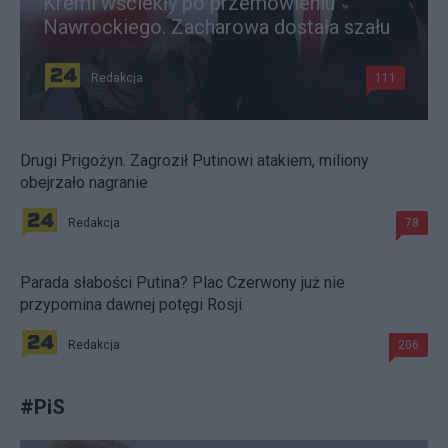
Kreml wściekły po przemówieniu
Nawrockiego. Zacharowa dostała szału
Redakcja
111
Drugi Prigożyn. Zagroził Putinowi atakiem, miliony
obejrzało nagranie
Redakcja
78
Parada słabości Putina? Plac Czerwony już nie
przypomina dawnej potęgi Rosji
Redakcja
206
#
PiS