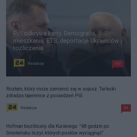
PiS odkrywa karty. Demografia,
mieszkania, ETS, deportacje Ukraińców i
rozliczenia
Redakcja
197
Rozłam, który może zamienić się w sojusz. Terlecki
zdradza tajemnice z posiedzeń PiS
Redakcja
89
Hofman bezlitosny dla Kurskiego. "48 godzin po
Smoleńsku liczył, których posłów wyciągnąć"