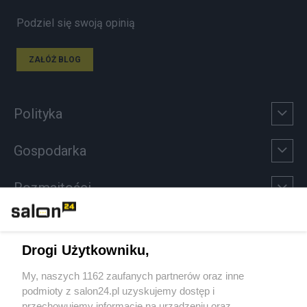
Podziel się swoją opinią
ZAŁÓŻ BLOG
Polityka
Gospodarka
Rozmaitości
Technologie
Drogi Użytkowniku,
Sport
My, naszych 1162 zaufanych partnerów oraz inne
podmioty z salon24.pl uzyskujemy dostęp i
Społeczeństwo
przechowujemy informacje na urządzeniu oraz