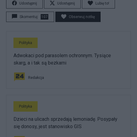
Udostępnij
Udostępnij
Lubię to!
Skomentuj
107
Obserwuj notkę
Polityka
Adwokaci pod parasolem ochronnym. Tysiące
skarg, a i tak są bezkarni
Redakcja
Polityka
Dzieci na ulicach sprzedają lemoniadę. Posypały
się donosy, jest stanowisko GIS