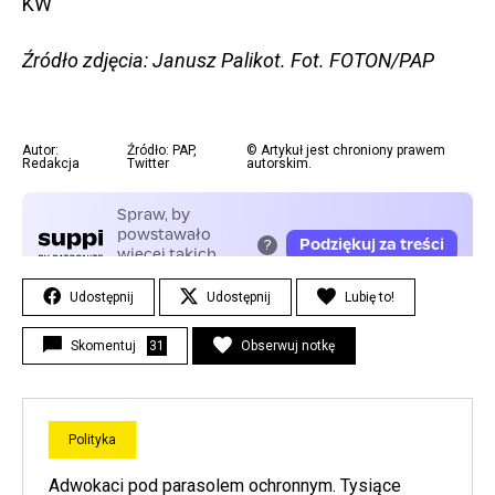
KW
Źródło zdjęcia: Janusz Palikot. Fot. FOTON/PAP
Autor:
Źródło: PAP,
© Artykuł jest chroniony prawem
Redakcja
Twitter
autorskim.
Udostępnij
Udostępnij
Lubię to!
Skomentuj
31
Obserwuj notkę
Polityka
Adwokaci pod parasolem ochronnym. Tysiące