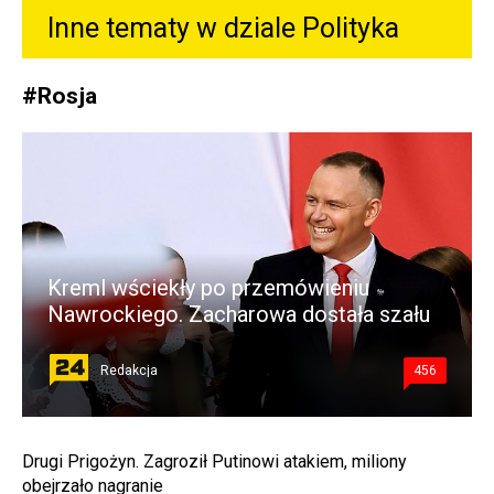
Inne tematy w dziale
Polityka
#
Rosja
Kreml wściekły po przemówieniu
Nawrockiego. Zacharowa dostała szału
Redakcja
456
Drugi Prigożyn. Zagroził Putinowi atakiem, miliony
obejrzało nagranie