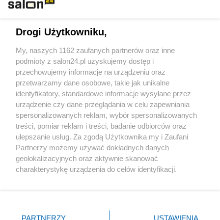
Technologie
Drogi Użytkowniku,
Sport
My, naszych 1162 zaufanych partnerów oraz inne
podmioty z salon24.pl uzyskujemy dostęp i
Społeczeństwo
przechowujemy informacje na urządzeniu oraz
przetwarzamy dane osobowe, takie jak unikalne
Kultura
identyfikatory, standardowe informacje wysyłane przez
urządzenie czy dane przeglądania w celu zapewniania
spersonalizowanych reklam, wybór spersonalizowanych
treści, pomiar reklam i treści, badanie odbiorców oraz
ulepszanie usług. Za zgodą Użytkownika my i Zaufani
X
Facebook
Instagram
Youtube
Partnerzy możemy używać dokładnych danych
geolokalizacyjnych oraz aktywnie skanować
charakterystykę urządzenia do celów identyfikacji.
Web Content Media sp. z o. o. © 2022
Ponieważ cenimy Twoją prywatność, prosimy o zgodę na
korzystanie z tych technologii poprzez kliknięcie
„Akceptuję”. Zgoda jest dobrowolna i zawsze możesz ją
Pomoc
O nas
Praca
Reklama
Kontakt
zmienić/wycofać klikając przycisk ustawień prywatności
PARTNERZY
USTAWIENIA