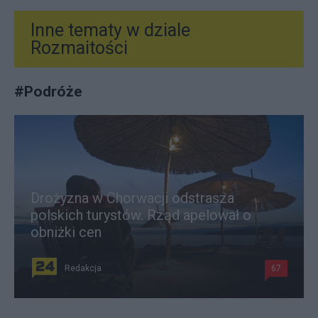
Inne tematy w dziale
Rozmaitości
#
Podróże
Drożyzna w Chorwacji odstrasza
polskich turystów. Rząd apelował o
obniżki cen
Redakcja
67