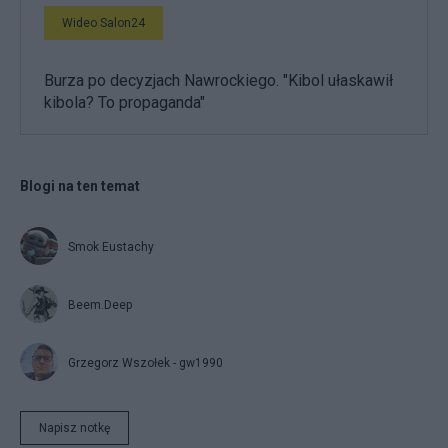
Wideo Salon24
Burza po decyzjach Nawrockiego. "Kibol ułaskawił
kibola? To propaganda"
Blogi na ten temat
Smok Eustachy
Beem.Deep
Grzegorz Wszołek - gw1990
Napisz notkę