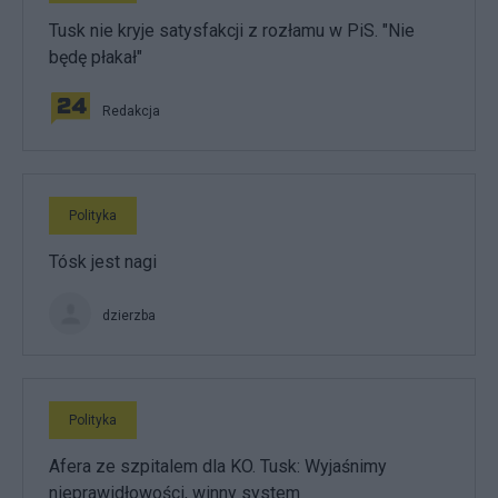
Tusk nie kryje satysfakcji z rozłamu w PiS. "Nie
będę płakał"
Redakcja
Polityka
Tósk jest nagi
dzierzba
Polityka
Afera ze szpitalem dla KO. Tusk: Wyjaśnimy
nieprawidłowości, winny system