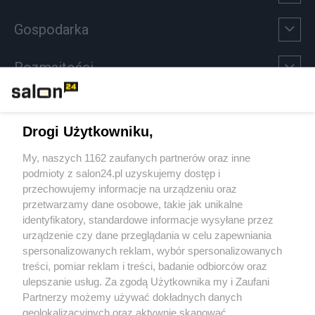
Gospodarka
Rozmaitości
Technologie
Drogi Użytkowniku,
Sport
My, naszych 1162 zaufanych partnerów oraz inne
podmioty z salon24.pl uzyskujemy dostęp i
Społeczeństwo
przechowujemy informacje na urządzeniu oraz
przetwarzamy dane osobowe, takie jak unikalne
Kultura
identyfikatory, standardowe informacje wysyłane przez
urządzenie czy dane przeglądania w celu zapewniania
spersonalizowanych reklam, wybór spersonalizowanych
treści, pomiar reklam i treści, badanie odbiorców oraz
ulepszanie usług. Za zgodą Użytkownika my i Zaufani
X
Facebook
Instagram
Youtube
Partnerzy możemy używać dokładnych danych
geolokalizacyjnych oraz aktywnie skanować