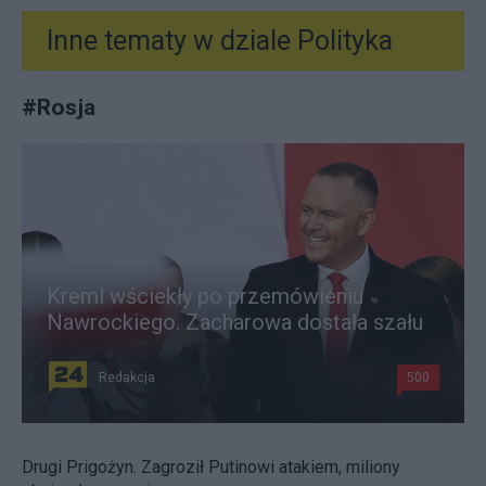
Inne tematy w dziale
Polityka
#
Rosja
Kreml wściekły po przemówieniu
Nawrockiego. Zacharowa dostała szału
Redakcja
500
Drugi Prigożyn. Zagroził Putinowi atakiem, miliony