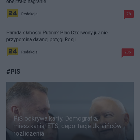
obejrzało nagranie
Redakcja
78
Parada słabości Putina? Plac Czerwony już nie
przypomina dawnej potęgi Rosji
Redakcja
206
#
PiS
PiS odkrywa karty. Demografia,
mieszkania, ETS, deportacje Ukraińców i
rozliczenia