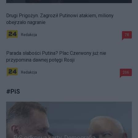
Drugi Prigożyn. Zagroził Putinowi atakiem, miliony
obejrzało nagranie
Redakcja
78
Parada słabości Putina? Plac Czerwony już nie
przypomina dawnej potęgi Rosji
Redakcja
206
#
PiS
PiS odkrywa karty. Demografia,