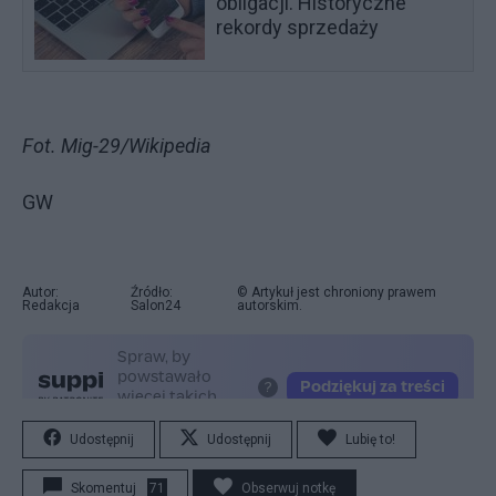
obligacji. Historyczne
rekordy sprzedaży
Fot. Mig-29/Wikipedia
GW
Autor:
Źródło:
© Artykuł jest chroniony prawem
Redakcja
Salon24
autorskim.
Udostępnij
Udostępnij
Lubię to!
Skomentuj
71
Obserwuj notkę