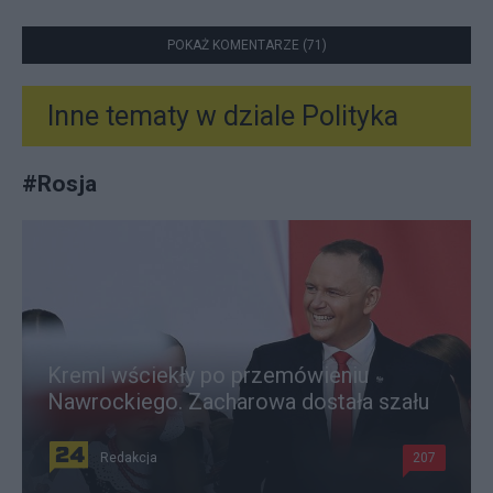
POKAŻ KOMENTARZE (71)
Inne tematy w dziale
Polityka
#
Rosja
Kreml wściekły po przemówieniu
Nawrockiego. Zacharowa dostała szału
Redakcja
207