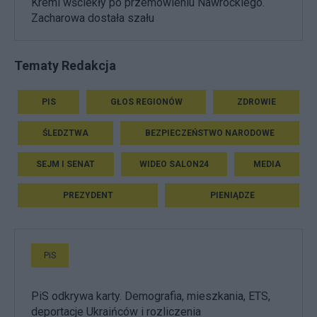
Kreml wściekły po przemówieniu Nawrockiego.
Zacharowa dostała szału
Tematy Redakcja
PIS
GŁOS REGIONÓW
ZDROWIE
ŚLEDZTWA
BEZPIECZEŃSTWO NARODOWE
SEJM I SENAT
WIDEO SALON24
MEDIA
PREZYDENT
PIENIĄDZE
PiS
PiS odkrywa karty. Demografia, mieszkania, ETS,
deportacje Ukraińców i rozliczenia