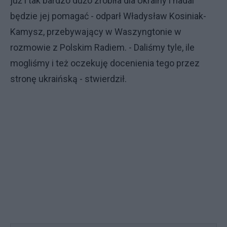
już i tak bardzo dużo zrobiła dla Ukrainy i nadal
będzie jej pomagać - odparł Władysław Kosiniak-
Kamysz, przebywający w Waszyngtonie w
rozmowie z Polskim Radiem. - Daliśmy tyle, ile
mogliśmy i też oczekuję docenienia tego przez
stronę ukraińską - stwierdził.