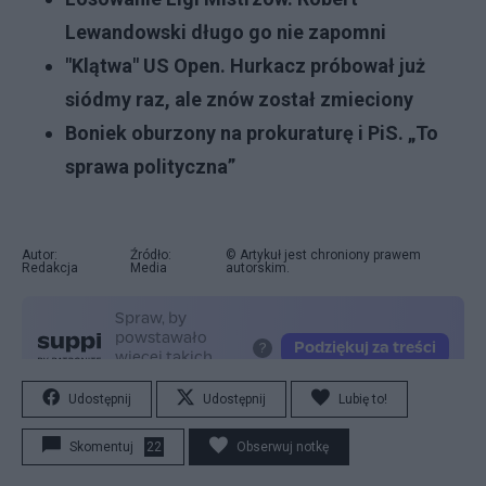
Lewandowski długo go nie zapomni
"Klątwa" US Open. Hurkacz próbował już
siódmy raz, ale znów został zmieciony
Boniek oburzony na prokuraturę i PiS. „To
sprawa polityczna”
Autor:
Źródło:
© Artykuł jest chroniony prawem
Redakcja
Media
autorskim.
Udostępnij
Udostępnij
Lubię to!
Skomentuj
22
Obserwuj notkę