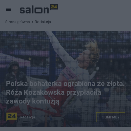
Strona główna
Redakcja
Polska bohaterka ograbiona ze złota.
Róża Kozakowska przypłaciła
zawody kontuzją
Redakcja
OLIMPIADY
Róża Kozakowska na Igrzyska Paralimpijskich w Paryżu.