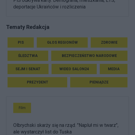
PiS odkrywa karty. Demografia, mieszkania, ETS,
deportacje Ukraińców i rozliczenia
Tematy Redakcja
PIS
GŁOS REGIONÓW
ZDROWIE
ŚLEDZTWA
BEZPIECZEŃSTWO NARODOWE
SEJM I SENAT
WIDEO SALON24
MEDIA
PREZYDENT
PIENIĄDZE
Film
Olbrychski skarży się na rząd. "Napluł mi w twarz",
ale wystarczył list do Tuska