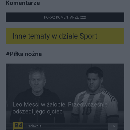
Komentarze
POKAŻ KOMENTARZE (22)
Inne tematy w dziale
Sport
#
Piłka nożna
Leo Messi w żałobie. Przedwcześnie
odszedł jego ojciec
Redakcja
16