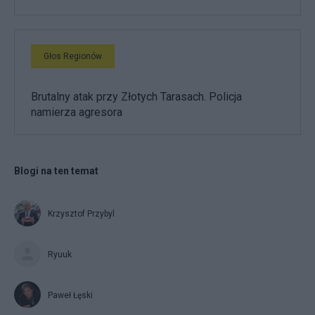
Głos Regionów
Brutalny atak przy Złotych Tarasach. Policja
namierza agresora
Blogi na ten temat
Krzysztof Przybyl
Ryuuk
Paweł Łęski