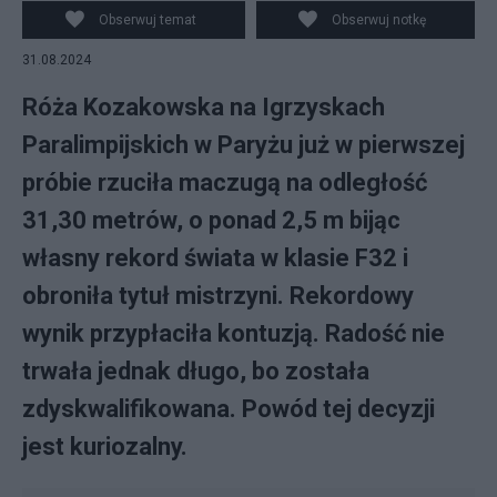
Fot. PAP/Polski Komitet Paralimpijski
Obserwuj temat
Obserwuj notkę
31.08.2024
Róża Kozakowska na Igrzyskach
Paralimpijskich w Paryżu już w pierwszej
próbie rzuciła maczugą na odległość
31,30 metrów, o ponad 2,5 m bijąc
własny rekord świata w klasie F32 i
obroniła tytuł mistrzyni. Rekordowy
wynik przypłaciła kontuzją. Radość nie
trwała jednak długo, bo została
zdyskwalifikowana. Powód tej decyzji
jest kuriozalny.