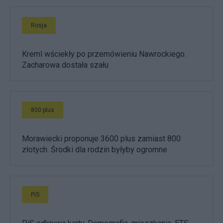
Rosja
Kreml wściekły po przemówieniu Nawrockiego.
Zacharowa dostała szału
800 plus
Morawiecki proponuje 3600 plus zamiast 800
złotych. Środki dla rodzin byłyby ogromne
PiS