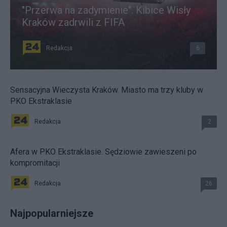
"Przerwa na zadymienie". Kibice Wisły
Kraków zadrwili z FIFA
Redakcja
6
Sensacyjna Wieczysta Kraków. Miasto ma trzy kluby w
PKO Ekstraklasie
Redakcja
2
Afera w PKO Ekstraklasie. Sędziowie zawieszeni po
kompromitacji
Redakcja
26
Najpopularniejsze