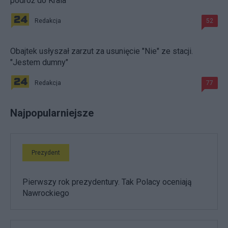
podróż do Krala
Redakcja
52
Obajtek usłyszał zarzut za usunięcie "Nie" ze stacji.
"Jestem dumny"
Redakcja
77
Najpopularniejsze
Prezydent
Pierwszy rok prezydentury. Tak Polacy oceniają
Nawrockiego