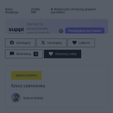
Autor:
Źródło:
© Artykuł jest chroniony prawem
Redakcja
PAP
autorskim.
Udostępnij
Udostępnij
Lubię to!
Skomentuj
4
Obserwuj notkę
Społeczeństwo
Rzecz czarnoleska
Siukum Balala