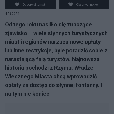
podwyższenie opłaty turystycznej. Fot. Pixabay
Obserwuj temat
Obserwuj notkę
4.09.2024
Od tego roku nasiliło się znaczące
zjawisko – wiele słynnych turystycznych
miast i regionów narzuca nowe opłaty
lub inne restrykcje, byle poradzić sobie z
narastającą falą turystów. Najnowsza
historia pochodzi z Rzymu. Władze
Wiecznego Miasta chcą wprowadzić
opłaty za dostęp do słynnej fontanny. I
na tym nie koniec.