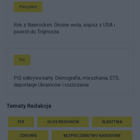
Prezydent
Rok z Nawrockim. Głośne weta, sojusz z USA i
powrót do Trójmorza
PiS
PiS odkrywa karty. Demografia, mieszkania, ETS,
deportacje Ukraińców i rozliczenia
Tematy Redakcja
PIS
GŁOS REGIONÓW
ŚLEDZTWA
ZDROWIE
BEZPIECZEŃSTWO NARODOWE