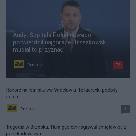
Audyt Szpitala Południowego
potwierdził najgorsze. Trzaskowski
musiał to przyznać
Redakcja
79
Rekord na lotnisku we Wrocławiu. Te kierunki podbiły
serca
Redakcja
1
Tragedia w Brzesku. Tłum gapiów nagrywał śmigłowiec z
poszkodowanym