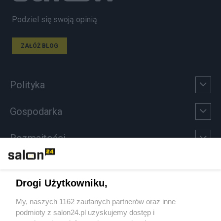
Podziel się swoją opinią
ZAŁÓŻ BLOG
Polityka
Gospodarka
Rozmaitości
Technologie
Drogi Użytkowniku,
Sport
My, naszych 1162 zaufanych partnerów oraz inne
podmioty z salon24.pl uzyskujemy dostęp i
Społeczeństwo