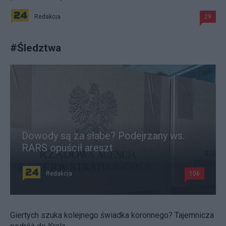
Redakcja
29
#
Śledztwa
Dowody są za słabe? Podejrzany ws.
RARS opuścił areszt
Redakcja
106
Giertych szuka kolejnego świadka koronnego? Tajemnicza