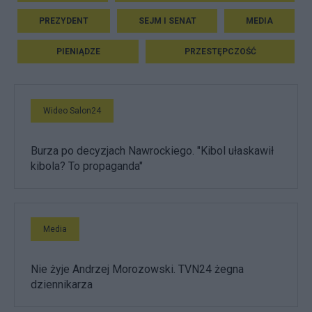
PREZYDENT
SEJM I SENAT
MEDIA
PIENIĄDZE
PRZESTĘPCZOŚĆ
Wideo Salon24
Burza po decyzjach Nawrockiego. "Kibol ułaskawił
kibola? To propaganda"
Media
Nie żyje Andrzej Morozowski. TVN24 żegna
dziennikarza