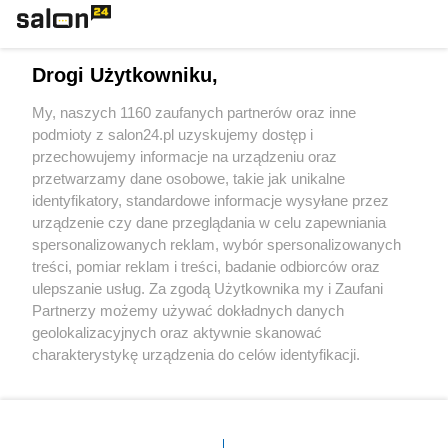
Technologie
Drogi Użytkowniku,
Sport
My, naszych 1160 zaufanych partnerów oraz inne
podmioty z salon24.pl uzyskujemy dostęp i
Społeczeństwo
przechowujemy informacje na urządzeniu oraz
przetwarzamy dane osobowe, takie jak unikalne
Kultura
identyfikatory, standardowe informacje wysyłane przez
urządzenie czy dane przeglądania w celu zapewniania
spersonalizowanych reklam, wybór spersonalizowanych
treści, pomiar reklam i treści, badanie odbiorców oraz
ulepszanie usług. Za zgodą Użytkownika my i Zaufani
X
Facebook
Instagram
Youtube
Partnerzy możemy używać dokładnych danych
geolokalizacyjnych oraz aktywnie skanować
charakterystykę urządzenia do celów identyfikacji.
Web Content Media sp. z o. o. © 2022
Ponieważ cenimy Twoją prywatność, prosimy o zgodę na
korzystanie z tych technologii poprzez kliknięcie
„Akceptuję”. Zgoda jest dobrowolna i zawsze możesz ją
Pomoc
O nas
Praca
Reklama
Kontakt
zmienić/wycofać klikając przycisk ustawień prywatności