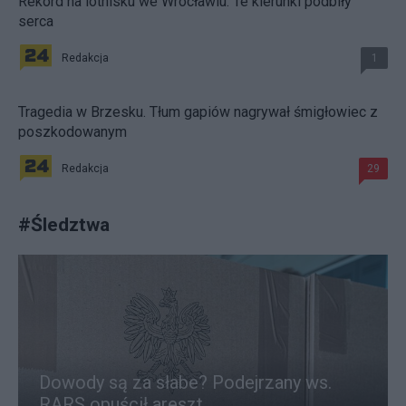
Rekord na lotnisku we Wrocławiu. Te kierunki podbiły
serca
Redakcja
1
Tragedia w Brzesku. Tłum gapiów nagrywał śmigłowiec z
poszkodowanym
Redakcja
29
#
Śledztwa
Dowody są za słabe? Podejrzany ws.
RARS opuścił areszt