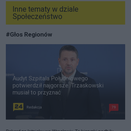
Inne tematy w dziale
Społeczeństwo
#
Głos Regionów
Audyt Szpitala Południowego
potwierdził najgorsze. Trzaskowski
musiał to przyznać
Redakcja
79