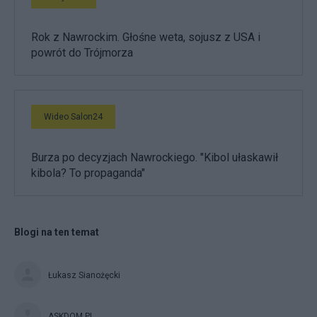
Rok z Nawrockim. Głośne weta, sojusz z USA i
powrót do Trójmorza
Wideo Salon24
Burza po decyzjach Nawrockiego. "Kibol ułaskawił
kibola? To propaganda"
Blogi na ten temat
Łukasz Sianożęcki
ASKDOM.PL