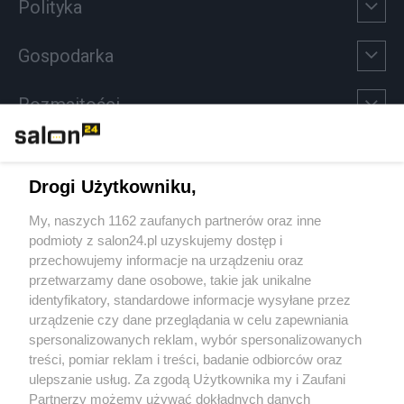
Polityka
Gospodarka
Rozmaitości
Technologie
Drogi Użytkowniku,
Sport
My, naszych 1162 zaufanych partnerów oraz inne
podmioty z salon24.pl uzyskujemy dostęp i
Społeczeństwo
przechowujemy informacje na urządzeniu oraz
przetwarzamy dane osobowe, takie jak unikalne
Kultura
identyfikatory, standardowe informacje wysyłane przez
urządzenie czy dane przeglądania w celu zapewniania
spersonalizowanych reklam, wybór spersonalizowanych
treści, pomiar reklam i treści, badanie odbiorców oraz
ulepszanie usług. Za zgodą Użytkownika my i Zaufani
X
Facebook
Instagram
Youtube
Partnerzy możemy używać dokładnych danych