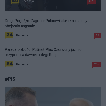
Redakcja
419
Drugi Prigożyn. Zagroził Putinowi atakiem, miliony
obejrzało nagranie
Redakcja
78
Parada słabości Putina? Plac Czerwony już nie
przypomina dawnej potęgi Rosji
Redakcja
206
#
PiS