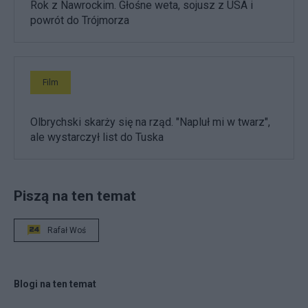
Rok z Nawrockim. Głośne weta, sojusz z USA i
powrót do Trójmorza
Film
Olbrychski skarży się na rząd. "Napluł mi w twarz",
ale wystarczył list do Tuska
Piszą na ten temat
Rafał Woś
Blogi na ten temat