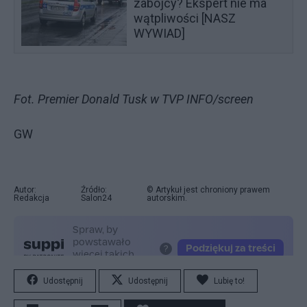
zabójcy? Ekspert nie ma
wątpliwości [NASZ
WYWIAD]
Fot. Premier Donald Tusk w TVP INFO/screen
GW
Autor:
Źródło:
© Artykuł jest chroniony prawem
Redakcja
Salon24
autorskim.
Udostępnij
Udostępnij
Lubię to!