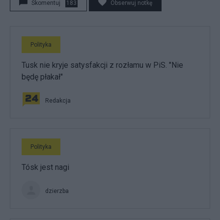
Skomentuj
183
Obserwuj notkę
Polityka
Tusk nie kryje satysfakcji z rozłamu w PiS. "Nie
będę płakał"
Redakcja
Polityka
Tósk jest nagi
dzierzba