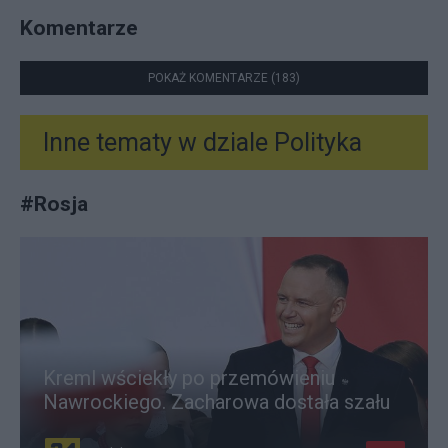
Komentarze
POKAŻ KOMENTARZE (183)
Inne tematy w dziale
Polityka
#
Rosja
Kreml wściekły po przemówieniu
Nawrockiego. Zacharowa dostała szału