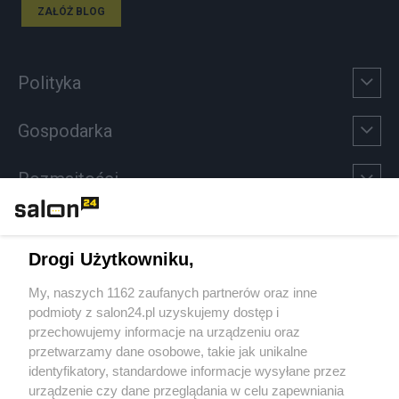
ZAŁÓŻ BLOG
Polityka
Gospodarka
Rozmaitości
Technologie
Drogi Użytkowniku,
Sport
My, naszych 1162 zaufanych partnerów oraz inne
podmioty z salon24.pl uzyskujemy dostęp i
Społeczeństwo
przechowujemy informacje na urządzeniu oraz
przetwarzamy dane osobowe, takie jak unikalne
Kultura
identyfikatory, standardowe informacje wysyłane przez
urządzenie czy dane przeglądania w celu zapewniania