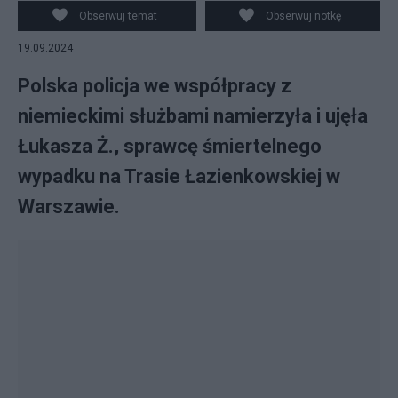
Kaczmarczyk/Facebook/Canva
Obserwuj temat
Obserwuj notkę
19.09.2024
Polska policja we współpracy z
niemieckimi służbami namierzyła i ujęła
Łukasza Ż., sprawcę śmiertelnego
wypadku na Trasie Łazienkowskiej w
Warszawie.