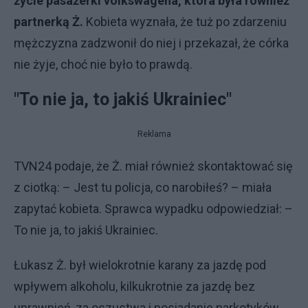
życie pasażerki volkswagena, która była również
partnerką Ż.
Kobieta wyznała, że tuż po zdarzeniu
mężczyzna zadzwonił do niej i przekazał, że córka
nie żyje, choć nie było to prawdą.
"To nie ja, to jakiś Ukrainiec"
Reklama
TVN24 podaje, że Ż. miał również skontaktować się
z ciotką: – Jest tu policja, co narobiłeś? – miała
zapytać kobieta. Sprawca wypadku odpowiedział: –
To nie ja, to jakiś Ukrainiec.
Łukasz Ż. był wielokrotnie karany za jazdę pod
wpływem alkoholu, kilkukrotnie za jazdę bez
uprawnień, za oszustwa i posiadanie narkotyków.