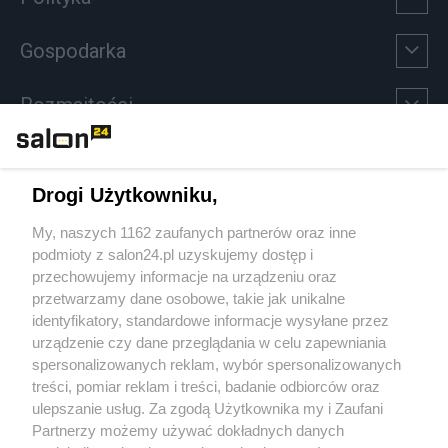
Gospodarka
Rozmaitości
Technologie
Drogi Użytkowniku,
Sport
My, naszych 1162 zaufanych partnerów oraz inne
podmioty z salon24.pl uzyskujemy dostęp i
Społeczeństwo
przechowujemy informacje na urządzeniu oraz
przetwarzamy dane osobowe, takie jak unikalne
Kultura
identyfikatory, standardowe informacje wysyłane przez
urządzenie czy dane przeglądania w celu zapewniania
spersonalizowanych reklam, wybór spersonalizowanych
treści, pomiar reklam i treści, badanie odbiorców oraz
ulepszanie usług. Za zgodą Użytkownika my i Zaufani
X
Facebook
Instagram
Youtube
Partnerzy możemy używać dokładnych danych