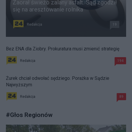
Zaorał świeżo zalany asfalt. Sąd zgodził
się na aresztowanie rolnika
Redakcja
19
Bez ENA dla Ziobry. Prokuratura musi zmienić strategię
Redakcja
194
Żurek chciał odwołać sędziego. Porażka w Sądzie
Najwyższym
Redakcja
89
#
Głos Regionów