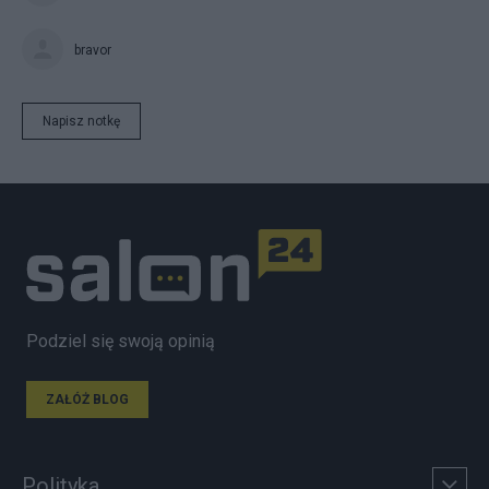
bravor
Napisz notkę
Podziel się swoją opinią
ZAŁÓŻ BLOG
Polityka