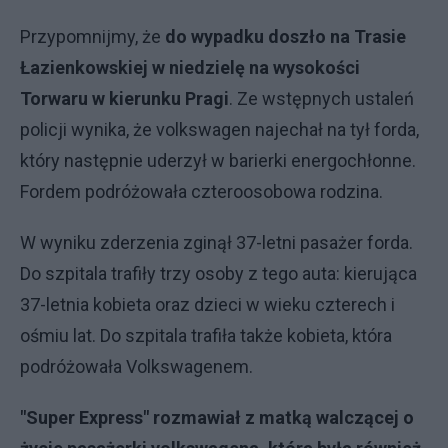
Przypomnijmy, że
do wypadku doszło na Trasie
Łazienkowskiej w niedzielę na wysokości
Torwaru w kierunku Pragi
. Ze wstępnych ustaleń
policji wynika, że volkswagen najechał na tył forda,
który następnie uderzył w barierki energochłonne.
Fordem podróżowała czteroosobowa rodzina.
W wyniku zderzenia zginął 37-letni pasażer forda.
Do szpitala trafiły trzy osoby z tego auta: kierująca
37-letnia kobieta oraz dzieci w wieku czterech i
ośmiu lat. Do szpitala trafiła także kobieta, która
podróżowała Volkswagenem.
"Super Express" rozmawiał z matką walczącej o