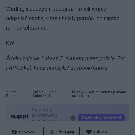
Według śledczych, podejrzani mieli wręcz
odganiać osoby, które chciały pomóc ich ciężko
rannej koleżance.
KW
Źródło zdjęcia: Łukasz Ż. złapany przez policję. Fot.
PAP/Jakub Kaczmarczyk/Facebook/Canva
Autor:
Źródło: TVN24,
© Artykuł jest chroniony prawem
Redakcja
Salon24.pl
autorskim.
Udostępnij
Udostępnij
Lubię to!