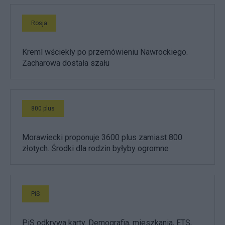
Rosja
Kreml wściekły po przemówieniu Nawrockiego.
Zacharowa dostała szału
800 plus
Morawiecki proponuje 3600 plus zamiast 800
złotych. Środki dla rodzin byłyby ogromne
PiS
PiS odkrywa karty. Demografia, mieszkania, ETS,