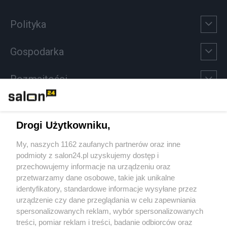
Polityka
Gospodarka
Rozmaitości
Technologie
Drogi Użytkowniku,
Sport
My, naszych 1162 zaufanych partnerów oraz inne
podmioty z salon24.pl uzyskujemy dostęp i
Społeczeństwo
przechowujemy informacje na urządzeniu oraz
przetwarzamy dane osobowe, takie jak unikalne
Kultura
identyfikatory, standardowe informacje wysyłane przez
urządzenie czy dane przeglądania w celu zapewniania
spersonalizowanych reklam, wybór spersonalizowanych
treści, pomiar reklam i treści, badanie odbiorców oraz