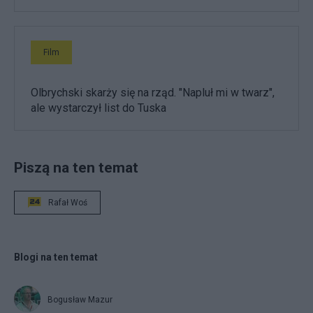
Film
Olbrychski skarży się na rząd. "Napluł mi w twarz",
ale wystarczył list do Tuska
Piszą na ten temat
Rafał Woś
Blogi na ten temat
Bogusław Mazur