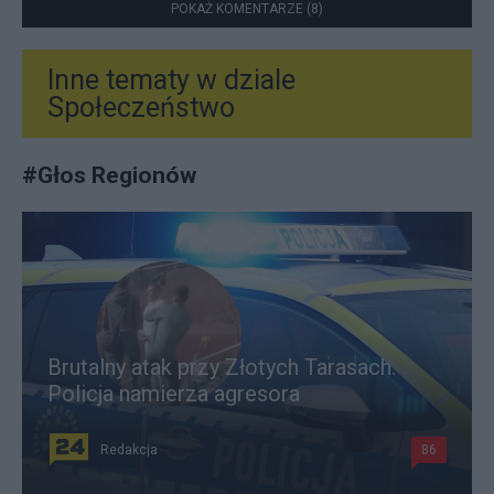
POKAŻ KOMENTARZE (8)
Inne tematy w dziale
Społeczeństwo
#
Głos Regionów
Brutalny atak przy Złotych Tarasach.
Policja namierza agresora
Redakcja
86