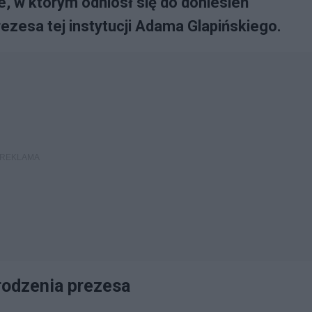
, w którym odniósł się do doniesień
zesa tej instytucji Adama Glapińskiego.
rodzenia prezesa