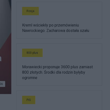
Rosja
Kreml wściekły po przemówieniu
Nawrockiego. Zacharowa dostała szału
800 plus
a
Morawiecki proponuje 3600 plus zamiast
800 złotych. Środki dla rodzin byłyby
ogromne
56
k
PiS