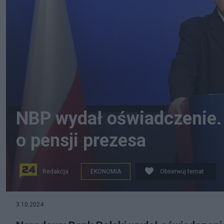
NBP wydał oświadczenie. 
o pensji prezesa
Redakcja
EKONOMIA
Obserwuj temat
na zdjęciu: Prezes Narodowego Banku Polskiego Adam 
3.10.2024
Pietruszka