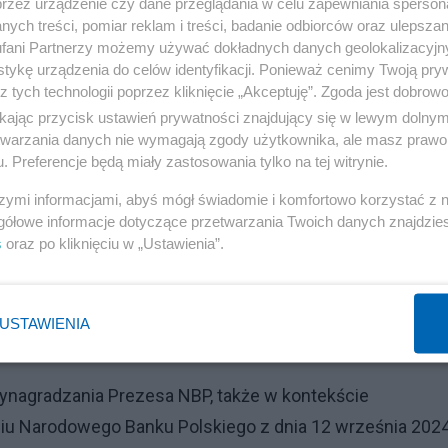
przez urządzenie czy dane przeglądania w celu zapewniania sperson
zenie szefa banku centralnego może wzrosnąć w ciągu 
ych treści, pomiar reklam i treści, badanie odbiorców oraz ulepszan
fani Partnerzy możemy używać dokładnych danych geolokalizacyjn
asie, gdy przesłuchania zaczyna komisja mająca doprowad
tykę urządzenia do celów identyfikacji. Ponieważ cenimy Twoją pry
z tych technologii poprzez kliknięcie „Akceptuję”. Zgoda jest dobro
ikając przycisk ustawień prywatności znajdujący się w lewym dolny
e 100 proc. do 130 proc. Czyli łącznie wynagrodzenie
etwarzania danych nie wymagają zgody użytkownika, ale masz prawo 
. Preferencje będą miały zastosowania tylko na tej witrynie.
proc., co oznacza, że efektywnie wzrośnie o 15 proc." -
szymi informacjami, abyś mógł świadomie i komfortowo korzystać z
gółowe informacje dotyczące przetwarzania Twoich danych znajdzi
s
oraz po kliknięciu w „Ustawienia”.
gują nagrody, które przyznaje się za "szczególne
 Są one coraz większe i stanowią wielokrotność
alent za urlop wypoczynkowy", co - jak powiedział
USTAWIENIA
u miesięczne wynagrodzenie łącznie z premią.
ynagradzania Prezesa NBP, także w kontekście
u Narodowego Banku Polskiego z dnia 12 września 2024 