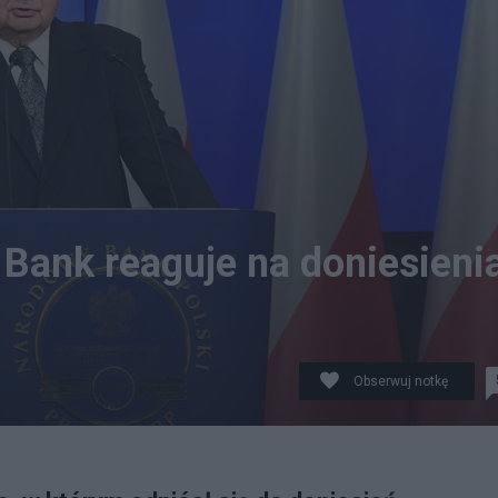
Bank reaguje na doniesieni
Obserwuj notkę
Glapiński podczas konferencji prasowej. fot. PAP/Rade