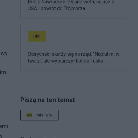
Rok z Nawrockim. Głośne weta, sojusz z
USA i powrót do Trójmorza
Film
tawy
Olbrychski skarży się na rząd. "Napluł mi w
twarz", ale wystarczył list do Tuska
kim
Piszą na ten temat
Rafał Woś
ami
ły