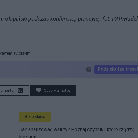
 Glapiński podczas konferencji prasowej. fot. PAP/Rade
 prawem autorskim
komentuj
56
Obserwuj notkę
Gospodarka
Jak analizować waluty? Poznaj czynniki, które rządzą
kursami