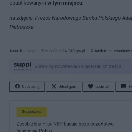
opublikowanym
w tym miejscu
.
na zdjęciu: Prezes Narodowego Banku Polskiego Adam
Pietruszka
Autor: Redakcja
Źródło: Salon24, PAP, gov.pl
© Artykuł jest chroniony
Udostępnij
Udostępnij
Lubię to!
S
Gospodarka
Zasób złota – jak NBP buduje bezpieczeństwo
finansowe Polski