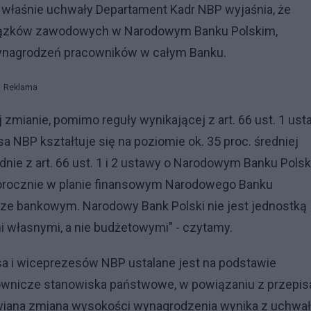
właśnie uchwały Departament Kadr NBP wyjaśnia, że
 związków zawodowych w Narodowym Banku Polskim,
ynagrodzeń pracowników w całym Banku.
Reklama
mianie, pomimo reguły wynikającej z art. 66 ust. 1 us
NBP kształtuje się na poziomie ok. 35 proc. średniej
e z art. 66 ust. 1 i 2 ustawy o Narodowym Banku Pols
corocznie w planie finansowym Narodowego Banku
rze bankowym. Narodowy Bank Polski nie jest jednostką
i własnymi, a nie budżetowymi" - czytamy.
 i wiceprezesów NBP ustalane jest na podstawie
ownicze stanowiska państwowe, w powiązaniu z przepis
iana zmiana wysokości wynagrodzenia wynika z uchwa