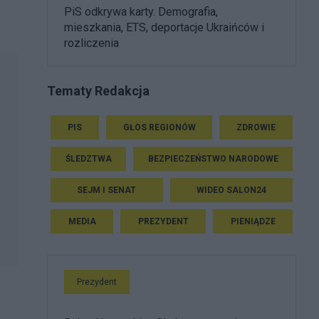
PiS odkrywa karty. Demografia,
mieszkania, ETS, deportacje Ukraińców i
rozliczenia
Tematy Redakcja
PIS
GŁOS REGIONÓW
ZDROWIE
ŚLEDZTWA
BEZPIECZEŃSTWO NARODOWE
SEJM I SENAT
WIDEO SALON24
MEDIA
PREZYDENT
PIENIĄDZE
Prezydent