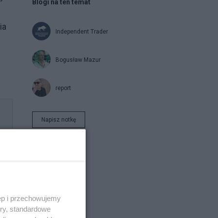
Blogi na ten temat
ia
Independent Trader
Bogusław Mazur
report
Napisz notkę
h
ęp i przechowujemy
ory, standardowe