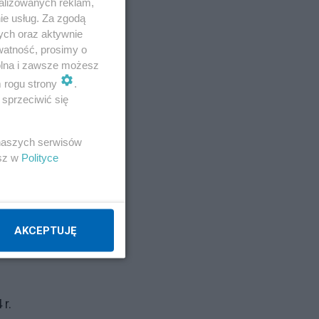
alizowanych reklam,
roku
ie usług. Za zgodą
ych oraz aktywnie
zić
watność, prosimy o
wolna i zawsze możesz
m rogu strony
.
sprzeciwić się
 naszych serwisów
esz w
Polityce
AKCEPTUJĘ
r.