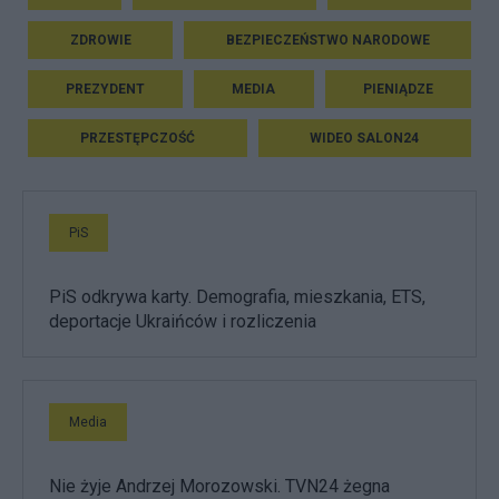
ZDROWIE
BEZPIECZEŃSTWO NARODOWE
PREZYDENT
MEDIA
PIENIĄDZE
PRZESTĘPCZOŚĆ
WIDEO SALON24
PiS
PiS odkrywa karty. Demografia, mieszkania, ETS,
deportacje Ukraińców i rozliczenia
Media
Nie żyje Andrzej Morozowski. TVN24 żegna