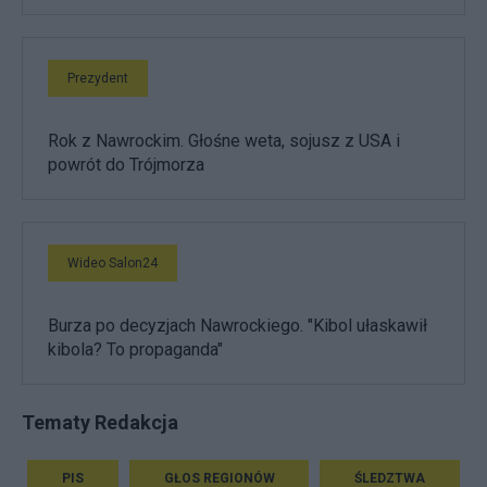
Prezydent
Rok z Nawrockim. Głośne weta, sojusz z USA i
powrót do Trójmorza
Wideo Salon24
Burza po decyzjach Nawrockiego. "Kibol ułaskawił
kibola? To propaganda"
Tematy Redakcja
PIS
GŁOS REGIONÓW
ŚLEDZTWA