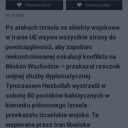
PAP/EPA/ABEDIN TAHERKENAREH
Obserwuj temat
Obserwuj notkę
26.10.2024
Po atakach Izraela na obiekty wojskowe
w Iranie UE wzywa wszystkie strony do
powściągliwości, aby zapobiec
niekontrolowanej eskalacji konfliktu na
Bliskim Wschodzie – przekazał rzecznik
unijnej służby dyplomatycznej.
Tymczasem Hezbollah wystrzelił w
sobotę 80 pocisków balistycznych w
kierunku północnego Izraela -
przekazało izraelskie wojsko. Ta
wspierana przez Iran libańska