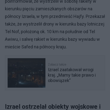
poinformował, że wystrzelił w sobotę rakiety w
kierunku pięciu zamieszkanych obszarów na
północy Izraela, w tym przedmieść Hajfy. Przekazał
także, że wystrzelił drony w kierunku bazy lotniczej
Tel Nof, położoną ok. 10 km na południe od Tel
Awiwu, i salwę rakiet w kierunku bazy wywiadu w
mieście Safed na północy kraju.
Zobacz także
Izrael zaatakował wrogi
kraj. „Mamy takie prawo i
obowiązek”
Izrael ostrzelał obiekty wojskowe i