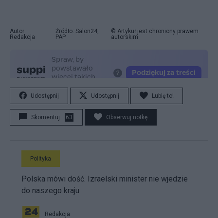
Autor:
Źródło: Salon24,
© Artykuł jest chroniony prawem
Redakcja
PAP
autorskim
Udostępnij
Udostępnij
Lubię to!
Skomentuj
63
Obserwuj notkę
Polityka
Polska mówi dość. Izraelski minister nie wjedzie
do naszego kraju
Redakcja