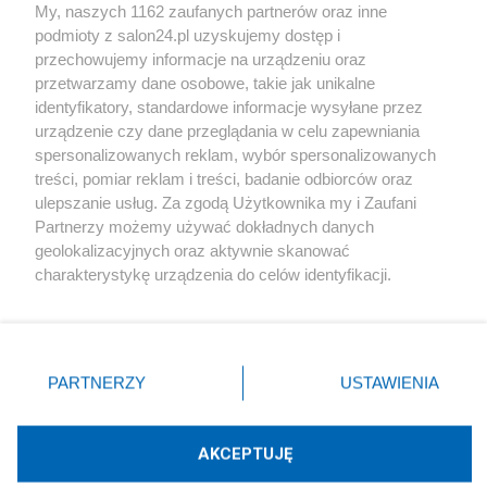
My, naszych 1162 zaufanych partnerów oraz inne
podmioty z salon24.pl uzyskujemy dostęp i
Społeczeństwo
przechowujemy informacje na urządzeniu oraz
przetwarzamy dane osobowe, takie jak unikalne
Kultura
identyfikatory, standardowe informacje wysyłane przez
urządzenie czy dane przeglądania w celu zapewniania
spersonalizowanych reklam, wybór spersonalizowanych
treści, pomiar reklam i treści, badanie odbiorców oraz
ulepszanie usług. Za zgodą Użytkownika my i Zaufani
X
Facebook
Instagram
Youtube
Partnerzy możemy używać dokładnych danych
geolokalizacyjnych oraz aktywnie skanować
charakterystykę urządzenia do celów identyfikacji.
Web Content Media sp. z o. o. © 2022
Ponieważ cenimy Twoją prywatność, prosimy o zgodę na
korzystanie z tych technologii poprzez kliknięcie
„Akceptuję”. Zgoda jest dobrowolna i zawsze możesz ją
Pomoc
O nas
Praca
Reklama
Kontakt
zmienić/wycofać klikając przycisk ustawień prywatności
PARTNERZY
USTAWIENIA
znajdujący się w lewym dolnym rogu strony
. Niektóre
rodzaje przetwarzania danych nie wymagają zgody
użytkownika, ale masz prawo sprzeciwić się takiemu
AKCEPTUJĘ
przetwarzaniu. Preferencje będą miały zastosowania tylko
Technologię dostarcza:
W3media.pl