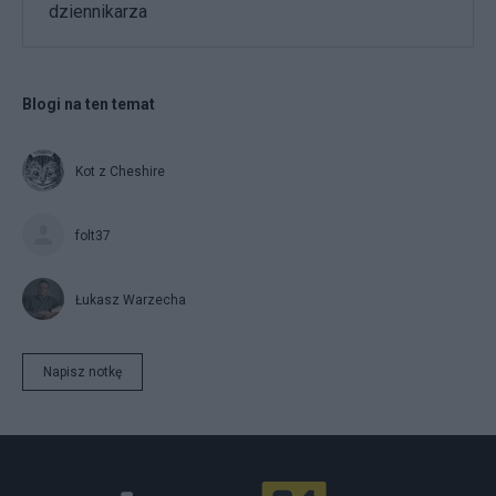
dziennikarza
Blogi na ten temat
Kot z Cheshire
folt37
Łukasz Warzecha
Napisz notkę