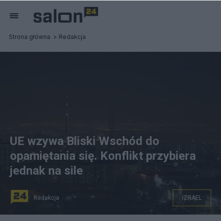
Strona główna
Redakcja
UE wzywa Bliski Wschód do
opamiętania się. Konflikt przybiera
jednak na sile
Redakcja
IZRAEL
na zdjęciu: Teheran nocą, stolica Iranu. fot.