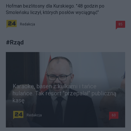
Hofman bezlitosny dla Kurskiego. "48 godzin po
Smoleńsku liczył, których posłów wyciągnąć"
Redakcja
85
#
Rząd
Karaoke, basen z kulkami i tańce
hulańce. Tak resort "przepalał" publiczną
kasę
Redakcja
60