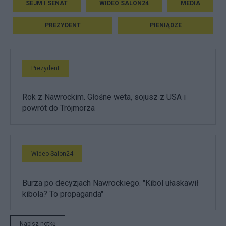
SEJM I SENAT
WIDEO SALON24
MEDIA
PREZYDENT
PIENIĄDZE
Prezydent
Rok z Nawrockim. Głośne weta, sojusz z USA i
powrót do Trójmorza
Wideo Salon24
Burza po decyzjach Nawrockiego. "Kibol ułaskawił
kibola? To propaganda"
Napisz notkę