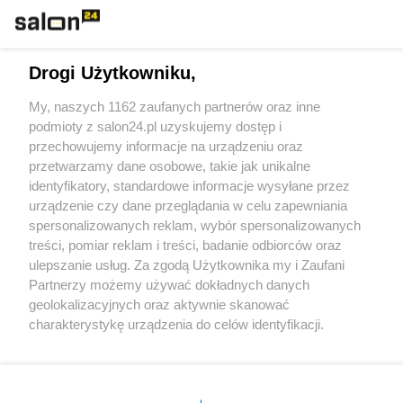
Technologie
Drogi Użytkowniku,
Sport
My, naszych 1162 zaufanych partnerów oraz inne
podmioty z salon24.pl uzyskujemy dostęp i
Społeczeństwo
przechowujemy informacje na urządzeniu oraz
przetwarzamy dane osobowe, takie jak unikalne
Kultura
identyfikatory, standardowe informacje wysyłane przez
urządzenie czy dane przeglądania w celu zapewniania
spersonalizowanych reklam, wybór spersonalizowanych
treści, pomiar reklam i treści, badanie odbiorców oraz
ulepszanie usług. Za zgodą Użytkownika my i Zaufani
X
Facebook
Instagram
Youtube
Partnerzy możemy używać dokładnych danych
geolokalizacyjnych oraz aktywnie skanować
charakterystykę urządzenia do celów identyfikacji.
Web Content Media sp. z o. o. © 2022
Ponieważ cenimy Twoją prywatność, prosimy o zgodę na
korzystanie z tych technologii poprzez kliknięcie
„Akceptuję”. Zgoda jest dobrowolna i zawsze możesz ją
Pomoc
O nas
Praca
Reklama
Kontakt
zmienić/wycofać klikając przycisk ustawień prywatności