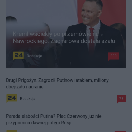
Kreml wściekły po przemówieniu
Nawrockiego. Zacharowa dostała szału
Redakcja
399
Drugi Prigożyn. Zagroził Putinowi atakiem, miliony
obejrzało nagranie
Redakcja
78
Parada słabości Putina? Plac Czerwony już nie
przypomina dawnej potęgi Rosji