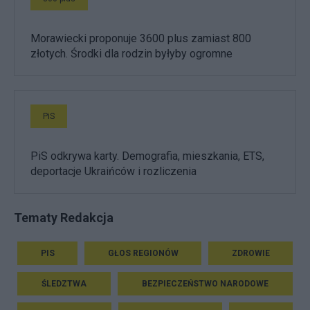
Morawiecki proponuje 3600 plus zamiast 800
złotych. Środki dla rodzin byłyby ogromne
PiS
PiS odkrywa karty. Demografia, mieszkania, ETS,
deportacje Ukraińców i rozliczenia
Tematy Redakcja
PIS
GŁOS REGIONÓW
ZDROWIE
ŚLEDZTWA
BEZPIECZEŃSTWO NARODOWE