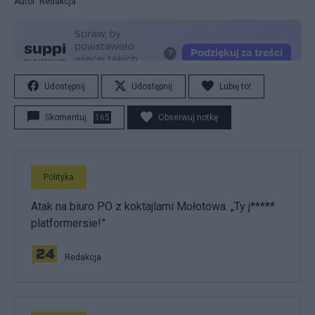
Autor: Redakcja
Udostępnij
Udostępnij
Lubię to!
Skomentuj
165
Obserwuj notkę
Polityka
Atak na biuro PO z koktajlami Mołotowa. „Ty j*****
platformersie!”
Redakcja