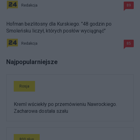
Redakcja
89
Hofman bezlitosny dla Kurskiego. "48 godzin po
Smoleńsku liczył, których posłów wyciągnąć"
Redakcja
85
Najpopularniejsze
Rosja
Kreml wściekły po przemówieniu Nawrockiego.
Zacharowa dostała szału
800 plus