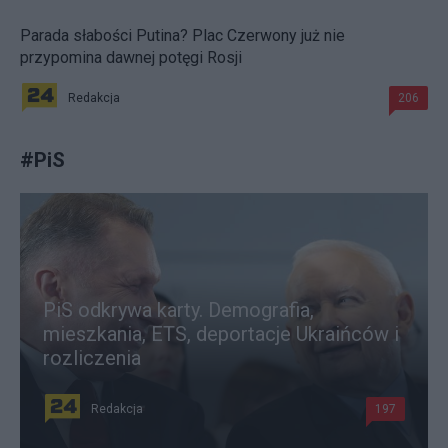
Parada słabości Putina? Plac Czerwony już nie
przypomina dawnej potęgi Rosji
Redakcja
206
#
PiS
PiS odkrywa karty. Demografia,
mieszkania, ETS, deportacje Ukraińców i
rozliczenia
Redakcja
197