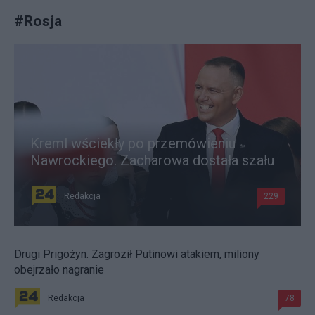
#
Rosja
Kreml wściekły po przemówieniu
Nawrockiego. Zacharowa dostała szału
Redakcja
229
Drugi Prigożyn. Zagroził Putinowi atakiem, miliony
obejrzało nagranie
Redakcja
78