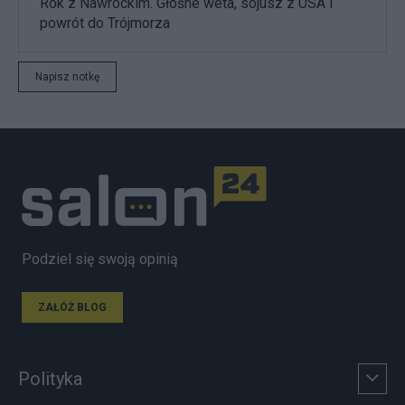
Rok z Nawrockim. Głośne weta, sojusz z USA i
powrót do Trójmorza
Napisz notkę
Podziel się swoją opinią
ZAŁÓŻ BLOG
Polityka