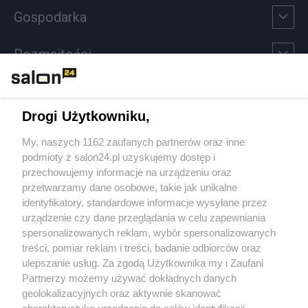
Gospodarka
Rozmaitości
Technologie
Drogi Użytkowniku,
Sport
My, naszych 1162 zaufanych partnerów oraz inne
podmioty z salon24.pl uzyskujemy dostęp i
Społeczeństwo
przechowujemy informacje na urządzeniu oraz
przetwarzamy dane osobowe, takie jak unikalne
Kultura
identyfikatory, standardowe informacje wysyłane przez
urządzenie czy dane przeglądania w celu zapewniania
spersonalizowanych reklam, wybór spersonalizowanych
treści, pomiar reklam i treści, badanie odbiorców oraz
ulepszanie usług. Za zgodą Użytkownika my i Zaufani
X
Facebook
Instagram
Youtube
Partnerzy możemy używać dokładnych danych
geolokalizacyjnych oraz aktywnie skanować