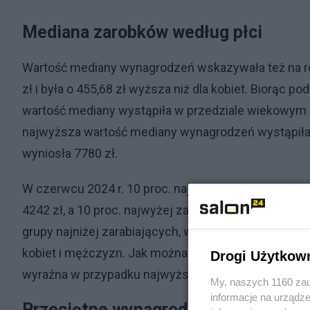
Mediana zarobków według płci
Wartość mediany wynagrodzeń wskazywała też na ró
zł i była o 455,68 zł wyższa niż dla kobiet. Biorąc
wartość mediany wystąpiła w przedziale wiekowym 3
najwyższa wartość mediany wynagrodzeń wystąpiła w
wyniosła 7780 zł.
W czerwcu 2024 r. 10 proc. najniżej zarabiających
4242 zł, a 10 proc. najwyżej zarabiających otrzymał
grupy najniżej zarabiających, wszystkie pozostałe p
kobiet i mężczyzn. Jak można było się spodziewać wi
Drogi Użytkow
wyraźna w przypadku najwyższych pensji i wynosi a
My, naszych 1160 zau
informacje na urządze
Przeciętne wynagrodzenie w Polsce