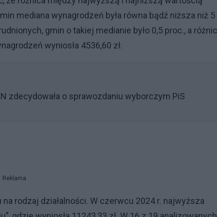
 że różnica między najwyższą i najniższą wartością
gmin mediana wynagrodzeń była równa bądź niższa niż 5
dnionych, gmin o takiej medianie było 0,5 proc., a różni
ynagrodzeń wyniosła 4536,60 zł.
SN zdecydowała o sprawozdaniu wyborczym PiS
Reklama
na rodzaj działalności. W czerwcu 2024 r. najwyższa
u", gdzie wyniosła 11243,33 zł. W 16 z 19 analizowanych