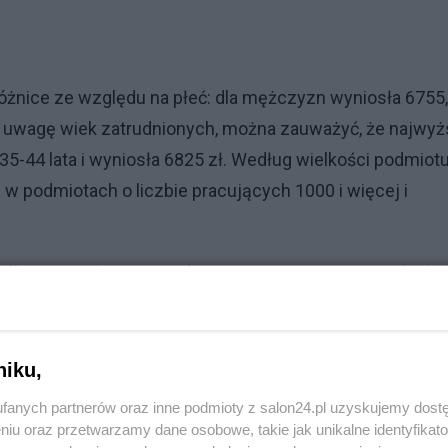
żnice ze względu na płeć: dla mężczyzn wyniosła 6755
 pod uwagę wiek zatrudnionych, można zauważyć, że najwy
5-44 lata i wyniosła 6825 zł. Według wielkości podmiot
 podmiotach o liczbie pracujących 1000 i więcej i
 osób otrzymało wynagrodzenie, co najwyżej w wysokości
o wynagrodzenie, co najmniej 12722,77 zł. Z wyjątkiem
łace różniły się wysokości jeśli chodzi o wynagradzanie
ęcej zarabiają mężczyźni, a różnica ta jest szczególnie
niku,
ż 1797,24 zł na korzyć panów.
fanych partnerów oraz inne podmioty z salon24.pl uzyskujemy dost
niu oraz przetwarzamy dane osobowe, takie jak unikalne identyfikat