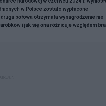
darce narodowej w czerwcu 2024 r. wyniosł
udnionych w Polsce zostało wypłacone
a druga połowa otrzymała wynagrodzenie nie
arobków i jak się ona różnicuje względem br