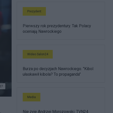
Prezydent
Pierwszy rok prezydentury. Tak Polacy
oceniają Nawrockiego
Wideo Salon24
Burza po decyzjach Nawrockiego. "Kibol
ułaskawił kibola? To propaganda"
27
Media
Nie żyje Andrzej Morozowski. TVN24