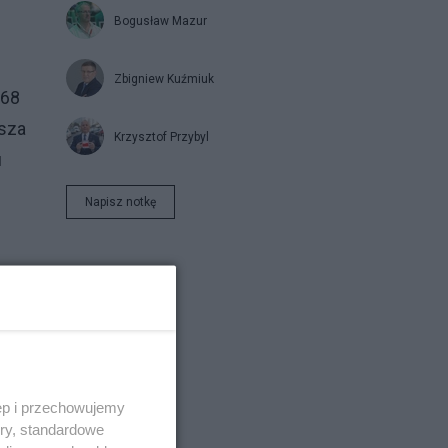
Bogusław Mazur
Zbigniew Kuźmiuk
,68
ższa
Krzysztof Przybyl
u
Napisz notkę
ęp i przechowujemy
ory, standardowe