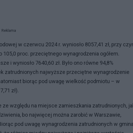
Reklama
odowej w czerwcu 2024 r. wyniosło 8057,41 zł, przy cz
o 105,0 proc. przeciętnego wynagrodzenia ogółem.
sze i wyniosło 7640,60 zł. Było ono równe 94,8%
ek zatrudnionych najwyższe przeciętne wynagrodzenie
, natomiast biorąc pod uwagę wielkość podmiotu – w
,71 zł).
e ze względu na miejsce zamieszkania zatrudnionych, jak
zdziwienia, bo najwięcej można zarobić w Warszawie,
i. Biorąc pod uwagę wynagrodzenia zatrudnionych w gmin