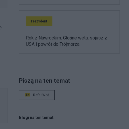
Prezydent
e
Rok z Nawrockim. Głośne weta, sojusz z
USA i powrót do Trójmorza
Piszą na ten temat
Rafał Woś
Blogi na ten temat