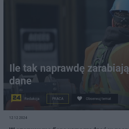
Ile tak naprawdę zarabia
dane
Redakcja
PRACA
Obserwuj temat
12.12.2024