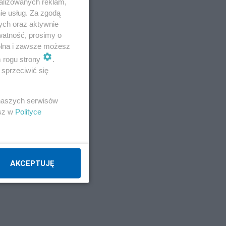
alizowanych reklam,
ie usług. Za zgodą
ych oraz aktywnie
watność, prosimy o
wolna i zawsze możesz
m rogu strony
.
sprzeciwić się
 naszych serwisów
esz w
Polityce
AKCEPTUJĘ