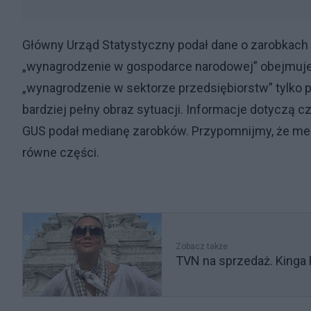
Główny Urząd Statystyczny podał dane o zarobkach 
„wynagrodzenie w gospodarce narodowej” obejmuje ws
„wynagrodzenie w sektorze przedsiębiorstw” tylko p
bardziej pełny obraz sytuacji. Informacje dotyczą 
GUS podał medianę zarobków. Przypomnijmy, że media
równe części.
Zobacz także
TVN na sprzedaż. Kinga 