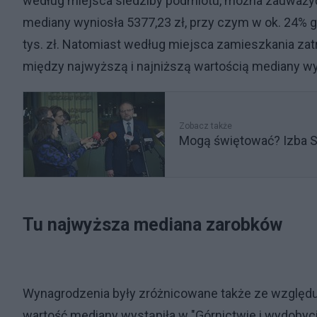
według miejsca siedziby podmiotu, można zauważyć,
mediany wyniosła 5377,23 zł, przy czym w ok. 24% 
tys. zł. Natomiast według miejsca zamieszkania zatru
między najwyższą i najniższą wartością mediany w
Zobacz także
Mogą świętować? Izba 
Tu najwyższa mediana zarobków
Wynagrodzenia były zróżnicowane także ze względu 
wartość mediany wystąpiła w "Górnictwie i wydobyci