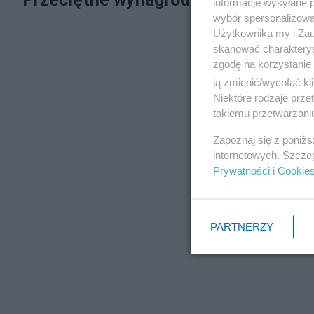
informacje wysyłane 
wybór spersonalizowan
Użytkownika my i Zau
skanować charakterys
zgodę na korzystanie 
ją zmienić/wycofać kl
Niektóre rodzaje prz
takiemu przetwarzaniu
Zapoznaj się z poniż
internetowych. Szcze
Prywatności
i
Cookie
PARTNERZY